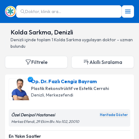
Doktor, klinik ara...
Kolda Sarkma, Denizli
Denizli
içinde toplam
1
Kolda Sarkma
uygulayan doktor - uzman
bulundu
Filtrele
Akıllı Sıralama
Op. Dr. Fazlı Cengiz Bayram
Plastik Rekonstrüktif ve Estetik Cerrahi
Denizli
, Merkezefendi
Özel Denipol Hastanesi
Haritada Göster
Merkez Efendi, 29 Ekim Blv. No:102, 20010
En Yakın Saatler