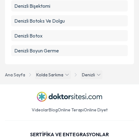
Denizli Bişektomi
Denizli Botoks Ve Dolgu
Denizli Botox
Denizli Boyun Germe
Ana Sayfa
Kolda Sarkma
Denizli
Videolar
Blog
Online Terapi
Online Diyet
SERTİFİKA VE ENTEGRASYONLAR