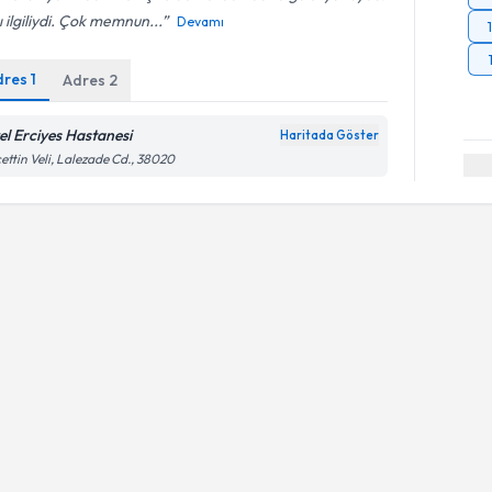
ı ilgiliydi. Çok memnun...
Devamı
dres
1
Adres
2
el Erciyes Hastanesi
Haritada Göster
ettin Veli, Lalezade Cd., 38020