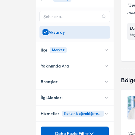
Sem
nası
Uz
Aksaray
Küç
İlçe
Merkez
Yakınımda Ara
Bölg
Branşlar
Konumuma yakın uzmanları
Merkez
göster
İlgi Alanları
Hizmetler
Kokain bağımlılığı tedavisi
Psikiyatri
Mezuniyet
Adleryan terapi
Daha Fazla Filtre
Do