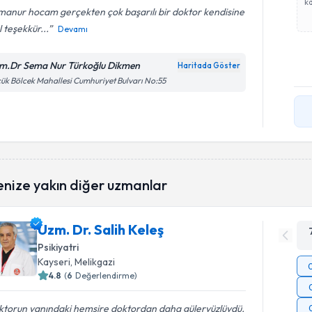
ka
anur hocam gerçekten çok başarılı bir doktor kendisine
l teşekkür...
Devamı
m.Dr Sema Nur Türkoğlu Dikmen
Haritada Göster
ük Bölcek Mahallesi Cumhuriyet Bulvarı No:55
enize yakın diğer uzmanlar
Uzm. Dr. Salih Keleş
Psikiyatri
Kayseri
, Melikgazi
4.8
(
6
Değerlendirme)
ktorun yanındaki hemşire doktordan daha güleryüzlüydü.