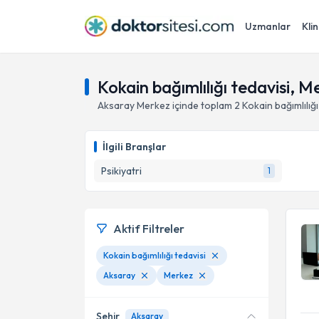
Uzmanlar
Klin
Kokain bağımlılığı tedavisi, 
Aksaray
Merkez
içinde toplam
2
Kokain bağımlılığı
İlgili Branşlar
Psikiyatri
1
Aktif Filtreler
Kokain bağımlılığı tedavisi
Aksaray
Merkez
Şehir
Aksaray