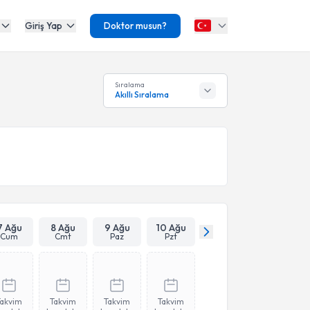
Giriş Yap
Doktor musun?
Sıralama
Akıllı Sıralama
7 Ağu
8 Ağu
9 Ağu
10 Ağu
Cum
Cmt
Paz
Pzt
Takvim
Takvim
Takvim
Takvim