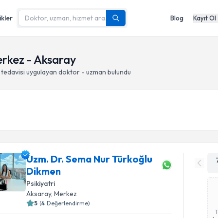
ikler
Blog
Kayıt Ol
Merkez - Aksaray
 tedavisi
uygulayan doktor - uzman bulundu
Uzm. Dr. Sema Nur Türkoğlu
Dikmen
Psikiyatri
Aksaray
, Merkez
5
(
4
Değerlendirme)