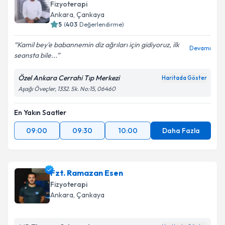
Fizyoterapi
Ankara
, Çankaya
5
(
403
Değerlendirme)
Kamil bey'e babannemin diz ağrıları için gidiyoruz, ilk
Devamı
seansta bile...
Özel Ankara Cerrahi Tıp Merkezi
Haritada Göster
Aşağı Öveçler, 1332. Sk. No:15, 06460
En Yakın Saatler
09:00
09:30
10:00
Daha Fazla
Fzt. Ramazan Esen
Fizyoterapi
Ankara
, Çankaya