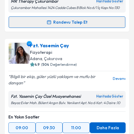
MR Therapy Çukurambar
Haritada Göster
Çukurambar Mahallesi 1424 Cadde Cubes B Blok No:6/1 İç Kapı No:130
Randevu Talep Et
Randevu Takvimi Talebi
Fzt. Ramazan Esen
için randevu takvimi talebi
Fzt. Yasemin Çay
oluşturun. Size bu uzmandan randevu almanız için bir
Fizyoterapi
takvim hazırlandığında e-posta ile bilgilendireceğiz.
Adana
, Çukurova
4.9
(
504
Değerlendirme)
E-posta Adresiniz
Bilgili bir ekip, güler yüzlü yaklaşım ve mutlu bir
Devamı
danışan
Fzt. Yasemin Çay Özel Muayenehanesi
Haritada Göster
Kişisel verilerimin işlenmesine ilişkin
Aydınlatma
Beyaz Evler Mah. Bülent Angın Bulv. Yenikent Apt. No:6 Kat : 4 Daire :10
Metni
'ni okudum ve kişisel verilerimin belirtilen
kapsamda işlenmesini kabul ediyorum.
En Yakın Saatler
09:00
09:30
11:00
Daha Fazla
Takvim Talebini Gönder