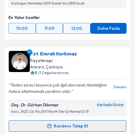
Kızılcaşar Mahallesi 1209 Sokak No:3 B18 İncek
En Yakın Saatler
10:00
11:00
12:00
Daha Fazla
Fzt. Emrah Korkmaz
Fizyoterapi
Ankara
, Çankaya
5
(
1
Değerlendirme)
Tedavi süreci boyunca çok ilgili davrandı.Hastalığımı
Devamı
hızlıca atlatmamda yardımcı oldu.
Doç. Dr. Gürhan Dönmez
Haritada Göster
Koru, 2432. Cd. No:200 North Star İş Merkezi D:15
Randevu Talep Et
Randevu Takvimi Talebi