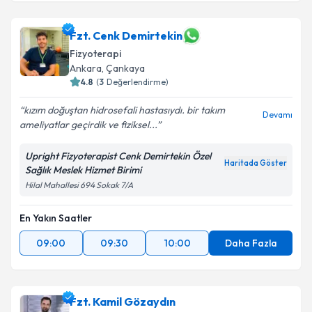
Fzt. Emrah Korkmaz
için randevu takvimi talebi
Fzt. Cenk Demirtekin
oluşturun. Size bu uzmandan randevu almanız için bir
Fizyoterapi
takvim hazırlandığında e-posta ile bilgilendireceğiz.
Ankara
, Çankaya
4.8
(
3
Değerlendirme)
E-posta Adresiniz
kızım doğuştan hidrosefali hastasıydı. bir takım
Devamı
ameliyatlar geçirdik ve fiziksel...
Upright Fizyoterapist Cenk Demirtekin Özel
Kişisel verilerimin işlenmesine ilişkin
Aydınlatma
Haritada Göster
Sağlık Meslek Hizmet Birimi
Metni
'ni okudum ve kişisel verilerimin belirtilen
kapsamda işlenmesini kabul ediyorum.
Hilal Mahallesi 694 Sokak 7/A
En Yakın Saatler
Takvim Talebini Gönder
09:00
09:30
10:00
Daha Fazla
Fzt. Kamil Gözaydın