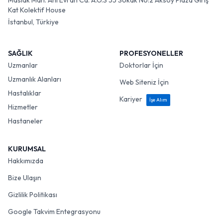
Maslak Mah. Ahi Evran Cd. A.O.S 55 Sokak No:2 Aksoy Plaza Giriş
Kat Kolektif House
İstanbul, Türkiye
SAĞLIK
PROFESYONELLER
Uzmanlar
Doktorlar İçin
Uzmanlık Alanları
Web Siteniz İçin
Hastalıklar
Kariyer
İşe Alım
Hizmetler
Hastaneler
KURUMSAL
Hakkımızda
Bize Ulaşın
Gizlilik Politikası
Google Takvim Entegrasyonu