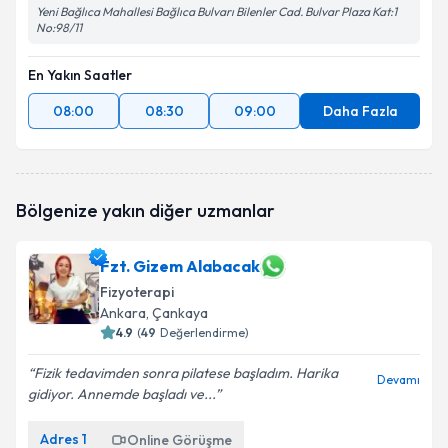
Yeni Bağlıca Mahallesi Bağlıca Bulvarı Bilenler Cad. Bulvar Plaza Kat:1
No:98/11
En Yakın Saatler
08:00
08:30
09:00
Daha Fazla
Bölgenize yakın diğer uzmanlar
Fzt. Gizem Alabacak
Fizyoterapi
Ankara
, Çankaya
4.9
(
49
Değerlendirme)
Fizik tedavimden sonra pilatese başladım. Harika
Devamı
gidiyor. Annemde başladı ve...
Adres
1
Online Görüşme