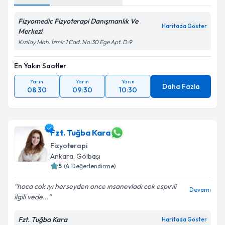
Fizyomedic Fizyoterapi Danışmanlık Ve
Haritada Göster
Merkezi
Kızılay Mah. İzmir 1 Cad. No:30 Ege Apt. D:9
En Yakın Saatler
Yarın
Yarın
Yarın
Daha Fazla
08:30
09:30
10:30
Fzt. Tuğba Kara
Fizyoterapi
Ankara
, Gölbaşı
5
(
4
Değerlendirme)
hoca cok ıyı herseyden once ınsanevladı cok espırıli
Devamı
ilgili vede...
Fzt. Tuğba Kara
Haritada Göster