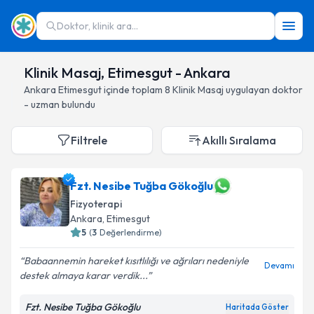
Doktor, klinik ara...
Klinik Masaj, Etimesgut - Ankara
Ankara
Etimesgut
içinde toplam
8
Klinik Masaj
uygulayan doktor
- uzman bulundu
Filtrele
Akıllı Sıralama
Fzt. Nesibe Tuğba Gökoğlu
Fizyoterapi
Ankara
, Etimesgut
5
(
3
Değerlendirme)
Babaannemin hareket kısıtlılığı ve ağrıları nedeniyle
Devamı
destek almaya karar verdik...
Fzt. Nesibe Tuğba Gökoğlu
Haritada Göster