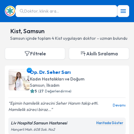
Doktor, klinik ara...
Kist, Samsun
Samsun
içinde toplam
4
Kist
uygulayan doktor - uzman bulundu
Filtrele
Akıllı Sıralama
Op. Dr. Seher Sarı
Kadın Hastalıkları ve Doğum
Samsun
, İlkadım
5
(
27
Değerlendirme)
Eşimin hamilelik sürecini Seher Hanım takip etti.
Devamı
Hamilelik süreci biraz...
Liv Hospital Samsun Hastanesi
Haritada Göster
Hançerli Mah. 608 Sok. No2