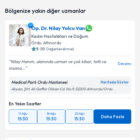
Op. Dr. Erkan Aslan
için randevu takvimi talebi
Bölgenize yakın diğer uzmanlar
oluşturun. Size bu uzmandan randevu almanız için bir
takvim hazırlandığında e-posta ile bilgilendireceğiz.
Op. Dr. Nilay Yolcu Van
E-posta Adresiniz
Kadın Hastalıkları ve Doğum
Ordu
, Altınordu
5
(
10
Değerlendirme)
Kişisel verilerimin işlenmesine ilişkin
Aydınlatma
Nilay Hanım, alanında uzman ve çok kibar, tatlı ve
Devamı
Metni
'ni okudum ve kişisel verilerimin belirtilen
insana...
kapsamda işlenmesini kabul ediyorum.
Medical Park Ordu Hastanesi
Haritada Göster
Akyazı, Şht. Ali Gaffar Okkan Cd. No:9, 52200 Altınordu/Ordu
Takvim Talebini Gönder
En Yakın Saatler
11 Ağu
18 Ağu
25 Ağu
Daha Fazla
15:30
15:30
15:30