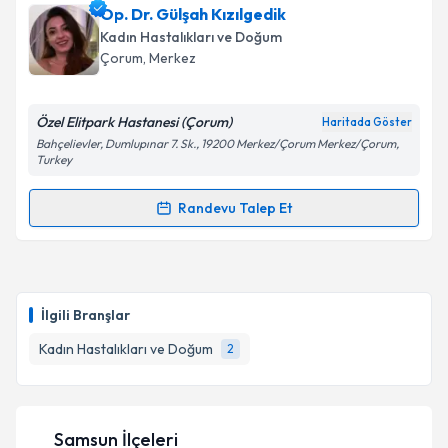
Op. Dr. Gülşah Kızılgedik
Kadın Hastalıkları ve Doğum
Çorum
, Merkez
Özel Elitpark Hastanesi (Çorum)
Haritada Göster
Bahçelievler, Dumlupınar 7. Sk., 19200 Merkez/Çorum Merkez/Çorum,
Turkey
Randevu Talep Et
Randevu Takvimi Talebi
Op. Dr. Gülşah Kızılgedik
için randevu takvimi talebi
oluşturun. Size bu uzmandan randevu almanız için bir
İlgili Branşlar
takvim hazırlandığında e-posta ile bilgilendireceğiz.
Kadın Hastalıkları ve Doğum
2
E-posta Adresiniz
Samsun İlçeleri