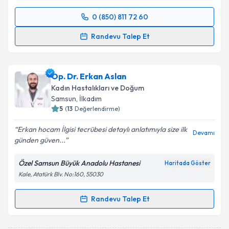
0 (850) 811 72 60
Randevu Takvimi Talebi
Randevu Talep Et
Op. Dr. Seher Sarı
için randevu takvimi talebi
oluşturun. Size bu uzmandan randevu almanız için bir
Op. Dr. Erkan Aslan
takvim hazırlandığında e-posta ile bilgilendireceğiz.
Kadın Hastalıkları ve Doğum
E-posta Adresiniz
Samsun
, İlkadım
5
(
13
Değerlendirme)
Erkan hocam İlgisi tecrübesi detaylı anlatımıyla size ilk
Devamı
günden güven...
Kişisel verilerimin işlenmesine ilişkin
Aydınlatma
Metni
'ni okudum ve kişisel verilerimin belirtilen
Özel Samsun Büyük Anadolu Hastanesi
Haritada Göster
kapsamda işlenmesini kabul ediyorum.
Kale, Atatürk Blv. No:160, 55030
Takvim Talebini Gönder
Randevu Talep Et
Randevu Takvimi Talebi