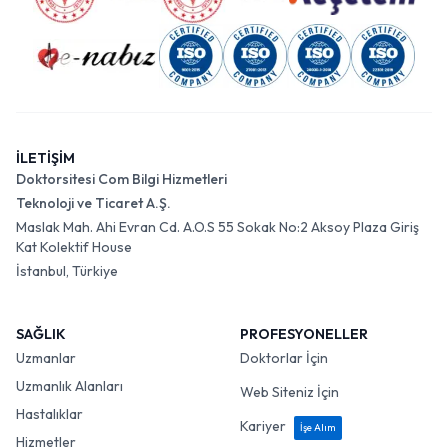
İLETİŞİM
Doktorsitesi Com Bilgi Hizmetleri
Teknoloji ve Ticaret A.Ş.
Maslak Mah. Ahi Evran Cd. A.O.S 55 Sokak No:2 Aksoy Plaza Giriş
Kat Kolektif House
İstanbul, Türkiye
SAĞLIK
PROFESYONELLER
Uzmanlar
Doktorlar İçin
Uzmanlık Alanları
Web Siteniz İçin
Hastalıklar
Kariyer
İşe Alım
Hizmetler