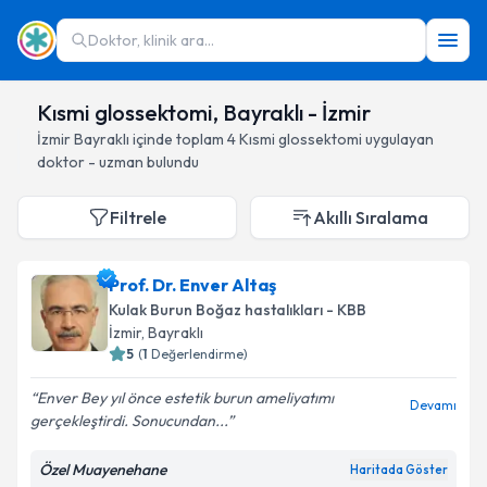
Doktor, klinik ara...
Kısmi glossektomi, Bayraklı - İzmir
İzmir
Bayraklı
içinde toplam
4
Kısmi glossektomi
uygulayan
doktor - uzman bulundu
Filtrele
Akıllı Sıralama
Prof. Dr. Enver Altaş
Kulak Burun Boğaz hastalıkları - KBB
İzmir
, Bayraklı
5
(
1
Değerlendirme)
Enver Bey yıl önce estetik burun ameliyatımı
Devamı
gerçekleştirdi. Sonucundan...
Özel Muayenehane
Haritada Göster