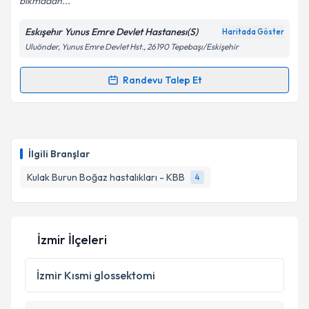
bıkmadan...
Eskışehır Yunus Emre Devlet Hastanesı(S)
Haritada Göster
Uluönder, Yunus Emre Devlet Hst., 26190 Tepebaşı/Eskişehir
Kişisel verilerimin işlenmesine ilişkin
Aydınlatma
Metni
'ni okudum ve kişisel verilerimin belirtilen
kapsamda işlenmesini kabul ediyorum.
Randevu Talep Et
Randevu Takvimi Talebi
Takvim Talebini Gönder
Dr. Handan Koyuncu
için randevu takvimi talebi
oluşturun. Size bu uzmandan randevu almanız için bir
İlgili Branşlar
takvim hazırlandığında e-posta ile bilgilendireceğiz.
Kulak Burun Boğaz hastalıkları - KBB
4
E-posta Adresiniz
İzmir İlçeleri
Kişisel verilerimin işlenmesine ilişkin
Aydınlatma
Metni
'ni okudum ve kişisel verilerimin belirtilen
İzmir
Kısmi glossektomi
kapsamda işlenmesini kabul ediyorum.