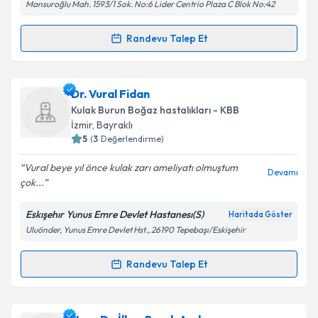
Mansuroğlu Mah. 1593/1 Sok. No:6 Lider Centrio Plaza C Blok No:42
Randevu Talep Et
Randevu Takvimi Talebi
Prof. Dr. Enver Altaş
için randevu takvimi talebi
Dr. Vural Fidan
oluşturun. Size bu uzmandan randevu almanız için bir
Kulak Burun Boğaz hastalıkları - KBB
takvim hazırlandığında e-posta ile bilgilendireceğiz.
İzmir
, Bayraklı
5
(
3
Değerlendirme)
E-posta Adresiniz
Vural beye yıl önce kulak zarı ameliyatı olmuştum
Devamı
çok...
Eskışehır Yunus Emre Devlet Hastanesı(S)
Haritada Göster
Kişisel verilerimin işlenmesine ilişkin
Aydınlatma
Uluönder, Yunus Emre Devlet Hst., 26190 Tepebaşı/Eskişehir
Metni
'ni okudum ve kişisel verilerimin belirtilen
kapsamda işlenmesini kabul ediyorum.
Randevu Talep Et
Randevu Takvimi Talebi
Takvim Talebini Gönder