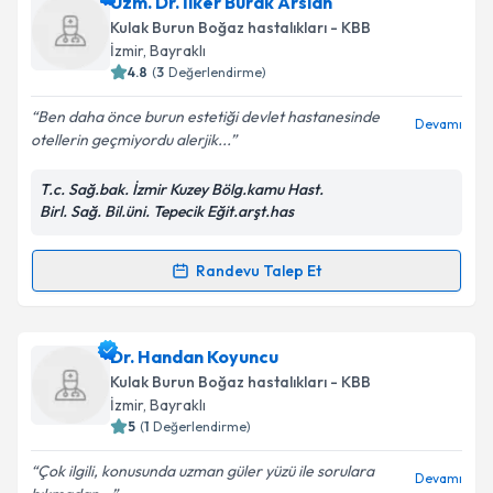
Dr. Vural Fidan
için randevu takvimi talebi oluşturun.
Uzm. Dr. İlker Burak Arslan
Size bu uzmandan randevu almanız için bir takvim
Kulak Burun Boğaz hastalıkları - KBB
hazırlandığında e-posta ile bilgilendireceğiz.
İzmir
, Bayraklı
4.8
(
3
Değerlendirme)
E-posta Adresiniz
Ben daha önce burun estetiği devlet hastanesinde
Devamı
otellerin geçmiyordu alerjik...
T.c. Sağ.bak. İzmir Kuzey Bölg.kamu Hast.
Kişisel verilerimin işlenmesine ilişkin
Aydınlatma
Birl. Sağ. Bil.üni. Tepecik Eğit.arşt.has
Metni
'ni okudum ve kişisel verilerimin belirtilen
kapsamda işlenmesini kabul ediyorum.
Randevu Talep Et
Randevu Takvimi Talebi
Takvim Talebini Gönder
Uzm. Dr. İlker Burak Arslan
için randevu takvimi
Dr. Handan Koyuncu
talebi oluşturun. Size bu uzmandan randevu almanız
Kulak Burun Boğaz hastalıkları - KBB
için bir takvim hazırlandığında e-posta ile
İzmir
, Bayraklı
bilgilendireceğiz.
5
(
1
Değerlendirme)
E-posta Adresiniz
Çok ilgili, konusunda uzman güler yüzü ile sorulara
Devamı