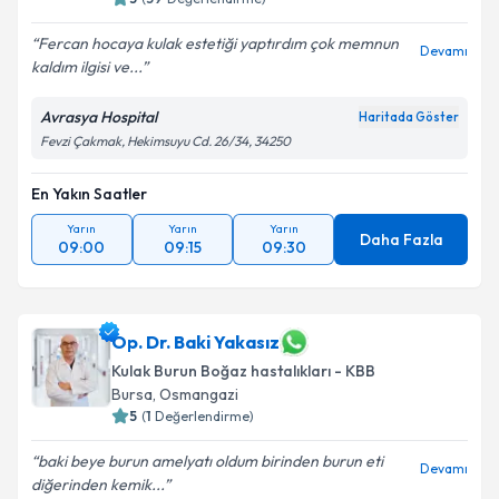
Fercan hocaya kulak estetiği yaptırdım çok memnun
Devamı
kaldım ilgisi ve...
Avrasya Hospital
Haritada Göster
Fevzi Çakmak, Hekimsuyu Cd. 26/34, 34250
En Yakın Saatler
Yarın
Yarın
Yarın
Daha Fazla
09:00
09:15
09:30
Op. Dr. Baki Yakasız
Kulak Burun Boğaz hastalıkları - KBB
Bursa
, Osmangazi
5
(
1
Değerlendirme)
baki beye burun amelyatı oldum birinden burun eti
Devamı
diğerinden kemik...