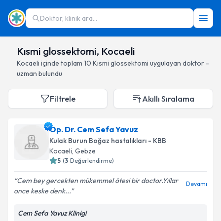
Doktor, klinik ara...
Kısmi glossektomi, Kocaeli
Kocaeli
içinde toplam
10
Kısmi glossektomi
uygulayan doktor -
uzman bulundu
Filtrele
Akıllı Sıralama
Op. Dr. Cem Sefa Yavuz
Kulak Burun Boğaz hastalıkları - KBB
Kocaeli
, Gebze
5
(
3
Değerlendirme)
Cem bey gercekten mükemmel ötesi bir doctor.Yıllar
Devamı
once keske denk...
Cem Sefa Yavuz Klinigi