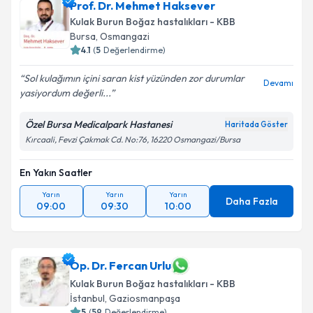
Prof. Dr. Mehmet Haksever
E-posta Adresiniz
Kulak Burun Boğaz hastalıkları - KBB
Bursa
, Osmangazi
4.1
(
5
Değerlendirme)
Sol kulağımın içini saran kist yüzünden zor durumlar
Kişisel verilerimin işlenmesine ilişkin
Aydınlatma
Devamı
yasiyordum değerli...
Metni
'ni okudum ve kişisel verilerimin belirtilen
kapsamda işlenmesini kabul ediyorum.
Özel Bursa Medicalpark Hastanesi
Haritada Göster
Kırcaali, Fevzi Çakmak Cd. No:76, 16220 Osmangazi/Bursa
Takvim Talebini Gönder
En Yakın Saatler
Yarın
Yarın
Yarın
Daha Fazla
09:00
09:30
10:00
Op. Dr. Fercan Urlu
Kulak Burun Boğaz hastalıkları - KBB
İstanbul
, Gaziosmanpaşa
5
(
59
Değerlendirme)