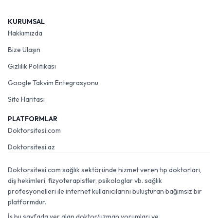
KURUMSAL
Hakkımızda
Bize Ulaşın
Gizlilik Politikası
Google Takvim Entegrasyonu
Site Haritası
PLATFORMLAR
Doktorsitesi.com
Doktorsitesi.az
Doktorsitesi.com sağlık sektöründe hizmet veren tıp doktorları,
diş hekimleri, fizyoterapistler, psikologlar vb. sağlık
profesyonelleri ile internet kullanıcılarını buluşturan bağımsız bir
platformdur.
İş bu sayfada yer alan doktor/uzman yorumları ve