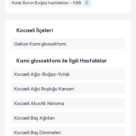
bilgilendireceğiz.
Kulak Burun Boğaz hastalıkları - KBB
2
E-posta Adresiniz
Kocaeli İlçeleri
Gebze
Kısmi glossektomi
Kişisel verilerimin işlenmesine ilişkin
Aydınlatma
Metni
'ni okudum ve kişisel verilerimin belirtilen
kapsamda işlenmesini kabul ediyorum.
Kısmi glossektomi ile İlgili Hastalıklar
Kocaeli Ağız-Boğaz-Yutak
Takvim Talebini Gönder
Kocaeli Ağız Boşluğu Kanseri
Kocaeli Akustik Nöroma
Kocaeli Baş Ağrıları
Kocaeli Baş Dönmeleri