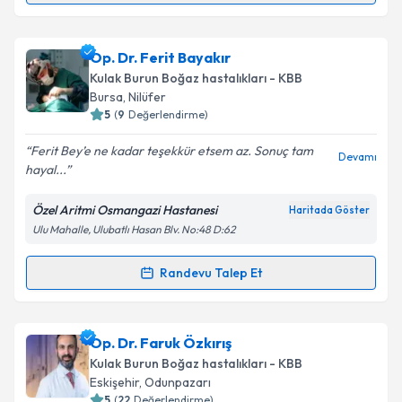
Takvim Talebini Gönder
Op. Dr. Şükrü Subaşı
için randevu takvimi talebi
oluşturun. Size bu uzmandan randevu almanız için bir
Op. Dr. Ferit Bayakır
takvim hazırlandığında e-posta ile bilgilendireceğiz.
Kulak Burun Boğaz hastalıkları - KBB
E-posta Adresiniz
Bursa
, Nilüfer
5
(
9
Değerlendirme)
Ferit Bey’e ne kadar teşekkür etsem az. Sonuç tam
Devamı
hayal...
Kişisel verilerimin işlenmesine ilişkin
Aydınlatma
Metni
'ni okudum ve kişisel verilerimin belirtilen
Özel Aritmi Osmangazi Hastanesi
Haritada Göster
kapsamda işlenmesini kabul ediyorum.
Ulu Mahalle, Ulubatlı Hasan Blv. No:48 D:62
Takvim Talebini Gönder
Randevu Talep Et
Randevu Takvimi Talebi
Op. Dr. Ferit Bayakır
için randevu takvimi talebi
Op. Dr. Faruk Özkırış
oluşturun. Size bu uzmandan randevu almanız için bir
Kulak Burun Boğaz hastalıkları - KBB
takvim hazırlandığında e-posta ile bilgilendireceğiz.
Eskişehir
, Odunpazarı
5
(
22
Değerlendirme)