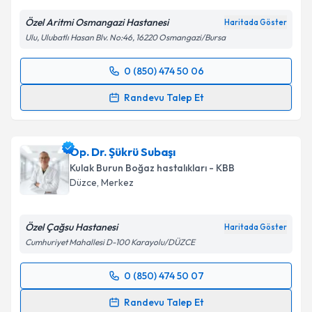
Özel Aritmi Osmangazi Hastanesi
Haritada Göster
Ulu, Ulubatlı Hasan Blv. No:46, 16220 Osmangazi/Bursa
0 (850) 474 50 06
Randevu Takvimi Talebi
Randevu Talep Et
Op. Dr. Baki Yakasız
için randevu takvimi talebi
oluşturun. Size bu uzmandan randevu almanız için bir
Op. Dr. Şükrü Subaşı
takvim hazırlandığında e-posta ile bilgilendireceğiz.
Kulak Burun Boğaz hastalıkları - KBB
E-posta Adresiniz
Düzce
, Merkez
Özel Çağsu Hastanesi
Haritada Göster
Cumhuriyet Mahallesi D-100 Karayolu/DÜZCE
Kişisel verilerimin işlenmesine ilişkin
Aydınlatma
Metni
'ni okudum ve kişisel verilerimin belirtilen
0 (850) 474 50 07
kapsamda işlenmesini kabul ediyorum.
Randevu Takvimi Talebi
Randevu Talep Et