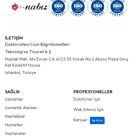
İLETİŞİM
Doktorsitesi Com Bilgi Hizmetleri
Teknoloji ve Ticaret A.Ş.
Maslak Mah. Ahi Evran Cd. A.O.S 55 Sokak No:2 Aksoy Plaza Giriş
Kat Kolektif House
İstanbul, Türkiye
SAĞLIK
PROFESYONELLER
Uzmanlar
Doktorlar İçin
Uzmanlık Alanları
Web Siteniz İçin
Hastalıklar
Kariyer
İşe Alım
Hizmetler
Hastaneler