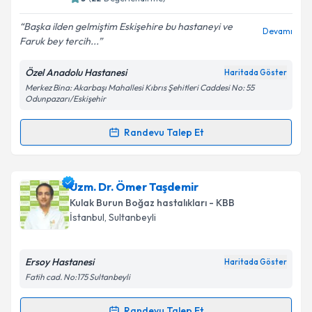
E-posta Adresiniz
Başka ilden gelmiştim Eskişehire bu hastaneyi ve
Devamı
Faruk bey tercih...
Özel Anadolu Hastanesi
Haritada Göster
Kişisel verilerimin işlenmesine ilişkin
Aydınlatma
Merkez Bina: Akarbaşı Mahallesi Kıbrıs Şehitleri Caddesi No: 55
Metni
'ni okudum ve kişisel verilerimin belirtilen
Odunpazarı/Eskişehir
kapsamda işlenmesini kabul ediyorum.
Randevu Talep Et
Randevu Takvimi Talebi
Takvim Talebini Gönder
Op. Dr. Faruk Özkırış
için randevu takvimi talebi
Uzm. Dr. Ömer Taşdemir
oluşturun. Size bu uzmandan randevu almanız için bir
Kulak Burun Boğaz hastalıkları - KBB
takvim hazırlandığında e-posta ile bilgilendireceğiz.
İstanbul
, Sultanbeyli
E-posta Adresiniz
Ersoy Hastanesi
Haritada Göster
Fatih cad. No:175 Sultanbeyli
Kişisel verilerimin işlenmesine ilişkin
Aydınlatma
Randevu Talep Et