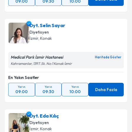
09:00
09:30
10:00
Dyt. Selin Sayar
Diyetisyen
İzmir
, Konak
Medical Park İzmir Hastanesi
Haritada Göster
Kahramanlar, 1397. Sk. No:1 Konak İzmir
En Yakın Saatler
Yarın
Yarın
Yarın
Daha Fazla
09:00
09:30
10:00
Dyt. Eda Kılıç
Diyetisyen
İzmir
, Konak