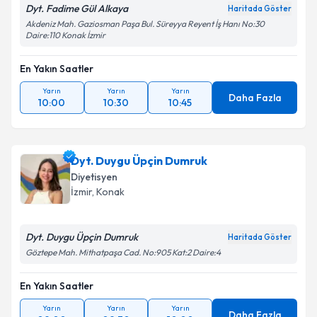
Dyt. Fadime Gül Alkaya
Haritada Göster
Akdeniz Mah. Gaziosman Paşa Bul. Süreyya Reyent İş Hanı No:30
Daire:110 Konak İzmir
En Yakın Saatler
Yarın
Yarın
Yarın
Daha Fazla
10:00
10:30
10:45
Dyt. Duygu Üpçin Dumruk
Diyetisyen
İzmir
, Konak
Dyt. Duygu Üpçin Dumruk
Haritada Göster
Göztepe Mah. Mithatpaşa Cad. No:905 Kat:2 Daire:4
En Yakın Saatler
Yarın
Yarın
Yarın
Daha Fazla