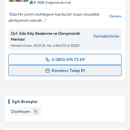
5
(
108
Değerlendirme)
Eda Hn cimm muhteşem harika bir insan öncelikle
Devamı
dietisyenim olarak...
Dyt. Eda Kılıç Beslenme ve Danışmanlık
Haritada Göster
Merkezi
Mimam Sinan, 1400 Sk. No: 4 Kat:3 D:6 35220
0 (850) 474 73 69
Randevu Takvimi Talebi
Randevu Talep Et
Dyt. Eda Kılıç
için randevu takvimi talebi oluşturun.
Size bu uzmandan randevu almanız için bir takvim
hazırlandığında e-posta ile bilgilendireceğiz.
İlgili Branşlar
E-posta Adresiniz
Diyetisyen
4