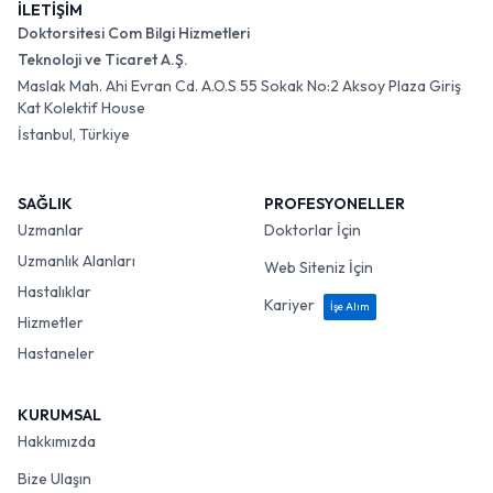
İLETİŞİM
Doktorsitesi Com Bilgi Hizmetleri
Teknoloji ve Ticaret A.Ş.
Maslak Mah. Ahi Evran Cd. A.O.S 55 Sokak No:2 Aksoy Plaza Giriş
Kat Kolektif House
İstanbul, Türkiye
SAĞLIK
PROFESYONELLER
Uzmanlar
Doktorlar İçin
Uzmanlık Alanları
Web Siteniz İçin
Hastalıklar
Kariyer
İşe Alım
Hizmetler
Hastaneler
KURUMSAL
Hakkımızda
Bize Ulaşın