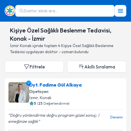
Doktor, klinik ara...
Kişiye Özel Sağlıklı Beslenme Tedavisi,
Konak - İzmir
İzmir
Konak
içinde toplam
4
Kişiye Özel Sağlıklı Beslenme
Tedavisi
uygulayan doktor - uzman bulundu
Filtrele
Akıllı Sıralama
Dyt. Fadime Gül Alkaya
Diyetisyen
İzmir
, Konak
5
(
23
Değerlendirme)
Doğru yönlendirme doğru program güzel sonuç: )
Devamı
emeğinize sağlık