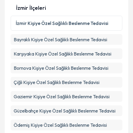
Kişisel verilerimin işlenmesine ilişkin
Aydınlatma
İzmir İlçeleri
Metni
'ni okudum ve kişisel verilerimin belirtilen
kapsamda işlenmesini kabul ediyorum.
İzmir
Kişiye Özel Sağlıklı Beslenme Tedavisi
Takvim Talebini Gönder
Bayraklı
Kişiye Özel Sağlıklı Beslenme Tedavisi
Karşıyaka
Kişiye Özel Sağlıklı Beslenme Tedavisi
Bornova
Kişiye Özel Sağlıklı Beslenme Tedavisi
Çiğli
Kişiye Özel Sağlıklı Beslenme Tedavisi
Gaziemir
Kişiye Özel Sağlıklı Beslenme Tedavisi
Güzelbahçe
Kişiye Özel Sağlıklı Beslenme Tedavisi
Ödemiş
Kişiye Özel Sağlıklı Beslenme Tedavisi