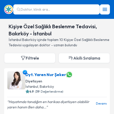
Doktor, klinik ara...
Kişiye Özel Sağlıklı Beslenme Tedavisi,
Bakırköy - İstanbul
İstanbul
Bakırköy
içinde toplam
10
Kişiye Özel Sağlıklı Beslenme
Tedavisi
uygulayan doktor - uzman bulundu
Filtrele
Akıllı Sıralama
Dyt. Yaren Nur Şeker
Diyetisyen
İstanbul
, Bakırköy
4.9
(
39
Değerlendirme)
Hayatımda tanıdığım en harikaa diyetisyen olabiliiir
Devamı
yaren hanım Ben daha...