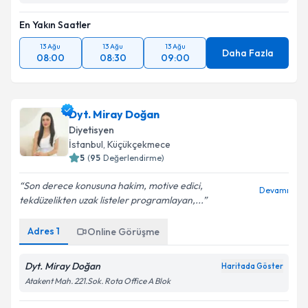
En Yakın Saatler
13 Ağu
13 Ağu
13 Ağu
Daha Fazla
08:00
08:30
09:00
Dyt. Miray Doğan
Diyetisyen
İstanbul
, Küçükçekmece
5
(
95
Değerlendirme)
Son derece konusuna hakim, motive edici,
Devamı
tekdüzelikten uzak listeler programlayan,...
Adres
1
Online Görüşme
Dyt. Miray Doğan
Haritada Göster
Atakent Mah. 221.Sok. Rota Office A Blok