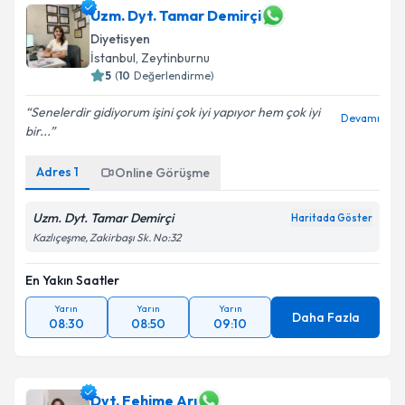
Uzm. Dyt. Tamar Demirçi
Diyetisyen
İstanbul
, Zeytinburnu
5
(
10
Değerlendirme)
Senelerdir gidiyorum işini çok iyi yapıyor hem çok iyi
Devamı
bir...
Adres
1
Online Görüşme
Uzm. Dyt. Tamar Demirçi
Haritada Göster
Kazlıçeşme, Zakirbaşı Sk. No:32
En Yakın Saatler
Yarın
Yarın
Yarın
Daha Fazla
08:30
08:50
09:10
Dyt. Fehime Arı