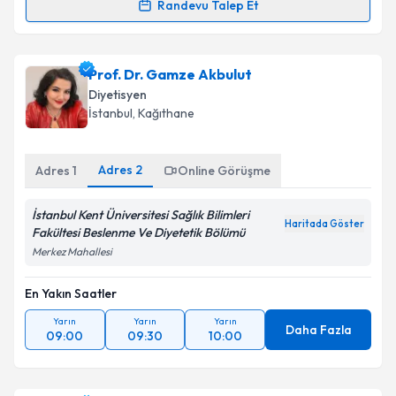
Randevu Talep Et
Uzm. Dyt. Göksu Boz
için randevu takvimi talebi
oluşturun. Size bu uzmandan randevu almanız için bir
Prof. Dr. Gamze Akbulut
takvim hazırlandığında e-posta ile bilgilendireceğiz.
Diyetisyen
E-posta Adresiniz
İstanbul
, Kağıthane
Adres
2
Adres
1
Online Görüşme
Kişisel verilerimin işlenmesine ilişkin
Aydınlatma
İstanbul Kent Üniversitesi Sağlık Bilimleri
Metni
'ni okudum ve kişisel verilerimin belirtilen
Haritada Göster
Fakültesi Beslenme Ve Diyetetik Bölümü
kapsamda işlenmesini kabul ediyorum.
Merkez Mahallesi
Takvim Talebini Gönder
En Yakın Saatler
Yarın
Yarın
Yarın
Daha Fazla
09:00
09:30
10:00