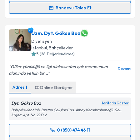
Randevu Talep Et
Dyt. Tuba Aydın
için randevu takvimi talebi oluşturun.
Size bu uzmandan randevu almanız için bir takvim
hazırlandığında e-posta ile bilgilendireceğiz.
Uzm. Dyt. Göksu Boz
Diyetisyen
E-posta Adresiniz
İstanbul
, Bahçelievler
5
(
28
Değerlendirme)
Güler yüzlülüğü ve ilgi alakasından çok memnunum
Devamı
alanında yetkin bir...
Kişisel verilerimin işlenmesine ilişkin
Aydınlatma
Metni
'ni okudum ve kişisel verilerimin belirtilen
Adres
1
Online Görüşme
kapsamda işlenmesini kabul ediyorum.
Dyt. Göksu Boz
Haritada Göster
Takvim Talebini Gönder
Bahçelievler Mah. İzzettin Çalışlar Cad. Albay Karaibrahimoğlu Sok.
Köşem Apt. No:22 D:2
0 (850) 474 46 11
Randevu Takvimi Talebi