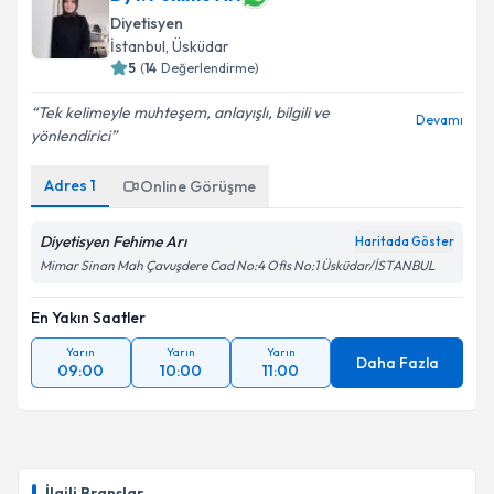
Diyetisyen
İstanbul
, Üsküdar
5
(
14
Değerlendirme)
Tek kelimeyle muhteşem, anlayışlı, bilgili ve
Devamı
yönlendirici
Adres
1
Online Görüşme
Diyetisyen Fehime Arı
Haritada Göster
Mimar Sinan Mah Çavuşdere Cad No:4 Ofis No:1 Üsküdar/İSTANBUL
En Yakın Saatler
Yarın
Yarın
Yarın
Daha Fazla
09:00
10:00
11:00
İlgili Branşlar