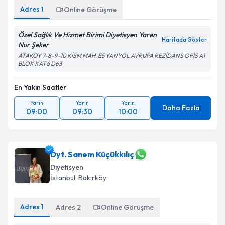
Adres
1
Online Görüşme
Özel Sağlık Ve Hizmet Birimi Diyetisyen Yaren
Haritada Göster
Nur Şeker
ATAKOY 7-8-9-10 KİSM MAH. E5 YANYOL AVRUPA REZİDANS OFİS A1
BLOK KAT6 D63
En Yakın Saatler
Yarın
Yarın
Yarın
Daha Fazla
09:00
09:30
10:00
Dyt. Sanem Küçükkılıç
Diyetisyen
İstanbul
, Bakırköy
Adres
1
Adres
2
Online Görüşme