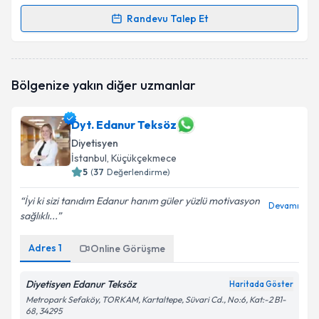
Randevu Talep Et
Randevu Takvimi Talebi
Dyt. Güneş Kılıç
için randevu takvimi talebi oluşturun.
Bölgenize yakın diğer uzmanlar
Size bu uzmandan randevu almanız için bir takvim
hazırlandığında e-posta ile bilgilendireceğiz.
Dyt. Edanur Teksöz
E-posta Adresiniz
Diyetisyen
İstanbul
, Küçükçekmece
5
(
37
Değerlendirme)
Kişisel verilerimin işlenmesine ilişkin
Aydınlatma
İyi ki sizi tanıdım Edanur hanım güler yüzlü motivasyon
Devamı
Metni
'ni okudum ve kişisel verilerimin belirtilen
sağlıklı...
kapsamda işlenmesini kabul ediyorum.
Adres
1
Online Görüşme
Takvim Talebini Gönder
Diyetisyen Edanur Teksöz
Haritada Göster
Metropark Sefaköy, TORKAM, Kartaltepe, Süvari Cd., No:6, Kat:-2 B1-
68, 34295