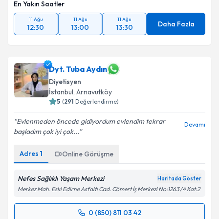
En Yakın Saatler
11 Ağu
11 Ağu
11 Ağu
Daha Fazla
12:30
13:00
13:30
Dyt. Tuba Aydın
Diyetisyen
İstanbul
, Arnavutköy
5
(
291
Değerlendirme)
Evlenmeden öncede gidiyordum evlendim tekrar
Devamı
başladım çok iyi çok...
Adres
1
Online Görüşme
Nefes Sağlıklı Yaşam Merkezi
Haritada Göster
Merkez Mah. Eski Edirne Asfaltı Cad. Cömert İş Merkezi No:1263 /4 Kat:2
0 (850) 811 03 42
Randevu Takvimi Talebi