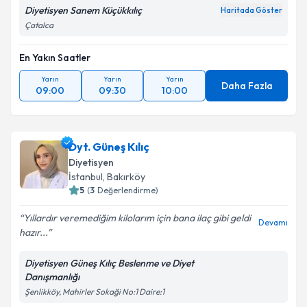
Diyetisyen Sanem Küçükkılıç
Haritada Göster
Çatalca
En Yakın Saatler
Yarın
Yarın
Yarın
Daha Fazla
09:00
09:30
10:00
Dyt. Güneş Kılıç
Diyetisyen
İstanbul
, Bakırköy
5
(
3
Değerlendirme)
Yıllardır veremediğim kilolarım için bana ilaç gibi geldi
Devamı
hazır...
Diyetisyen Güneş Kılıç Beslenme ve Diyet
Danışmanlığı
Şenlikköy, Mahirler Sokaği No:1 Daire:1