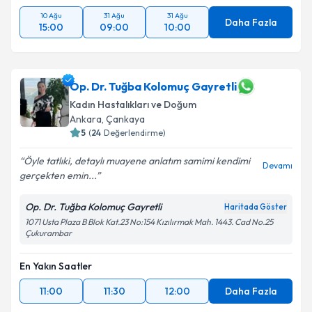
10 Ağu
31 Ağu
31 Ağu
Daha Fazla
15:00
09:00
10:00
Op. Dr. Tuğba Kolomuç Gayretli
Kadın Hastalıkları ve Doğum
Ankara
, Çankaya
5
(
24
Değerlendirme)
Öyle tatlıki, detaylı muayene anlatım samimi kendimi
Devamı
gerçekten emin...
Op. Dr. Tuğba Kolomuç Gayretli
Haritada Göster
1071 Usta Plaza B Blok Kat.23 No:154 Kızılırmak Mah. 1443. Cad No.25
Çukurambar
En Yakın Saatler
11:00
11:30
12:00
Daha Fazla