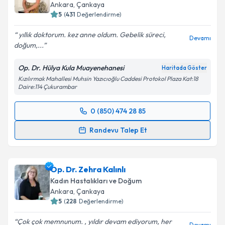
Ankara
, Çankaya
5
(
431
Değerlendirme)
yıllık doktorum. kez anne oldum. Gebelik süreci,
Devamı
doğum,...
Op. Dr. Hülya Kula Muayenehanesi
Haritada Göster
Kızılırmak Mahallesi Muhsin Yazıcıoğlu Caddesi Protokol Plaza Kat:18
Daire:114 Çukurambar
0 (850) 474 28 85
Randevu Takvimi Talebi
Randevu Talep Et
Op. Dr. Hülya Kula
için randevu takvimi talebi
oluşturun. Size bu uzmandan randevu almanız için bir
Op. Dr. Zehra Kalınlı
takvim hazırlandığında e-posta ile bilgilendireceğiz.
Kadın Hastalıkları ve Doğum
E-posta Adresiniz
Ankara
, Çankaya
5
(
228
Değerlendirme)
Çok çok memnunum. , yıldır devam ediyorum, her
Devamı