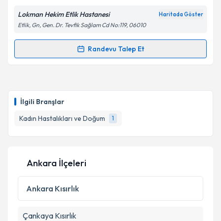
Lokman Hekim Etlik Hastanesi
Haritada Göster
Etlik, Gn, Gen. Dr. Tevfik Sağlam Cd No:119, 06010
Randevu Talep Et
Randevu Takvimi Talebi
Op. Dr. Berçem Oğuz
için randevu takvimi talebi
oluşturun. Size bu uzmandan randevu almanız için bir
İlgili Branşlar
takvim hazırlandığında e-posta ile bilgilendireceğiz.
Kadın Hastalıkları ve Doğum
1
E-posta Adresiniz
Ankara İlçeleri
Kişisel verilerimin işlenmesine ilişkin
Aydınlatma
Metni
'ni okudum ve kişisel verilerimin belirtilen
Ankara
Kısırlık
kapsamda işlenmesini kabul ediyorum.
Çankaya
Kısırlık