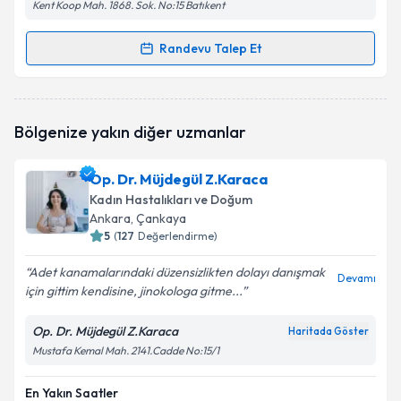
Kent Koop Mah. 1868. Sok. No:15 Batıkent
Randevu Talep Et
Randevu Takvimi Talebi
Op. Dr. Merve SARIKAYA ERASLAN
için randevu
Bölgenize yakın diğer uzmanlar
takvimi talebi oluşturun. Size bu uzmandan randevu
almanız için bir takvim hazırlandığında e-posta ile
bilgilendireceğiz.
Op. Dr. Müjdegül Z.Karaca
Kadın Hastalıkları ve Doğum
E-posta Adresiniz
Ankara
, Çankaya
5
(
127
Değerlendirme)
Adet kanamalarındaki düzensizlikten dolayı danışmak
Devamı
için gittim kendisine, jinokologa gitme...
Kişisel verilerimin işlenmesine ilişkin
Aydınlatma
Metni
'ni okudum ve kişisel verilerimin belirtilen
kapsamda işlenmesini kabul ediyorum.
Op. Dr. Müjdegül Z.Karaca
Haritada Göster
Mustafa Kemal Mah. 2141.Cadde No:15/1
Takvim Talebini Gönder
En Yakın Saatler