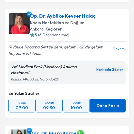
Takvim Talebini Gönder
Op. Dr. Khayala Aliyeva
için randevu takvimi talebi
Op. Dr. Aybüke Kevser Halaç
oluşturun. Size bu uzmandan randevu almanız için bir
Kadın Hastalıkları ve Doğum
takvim hazırlandığında e-posta ile bilgilendireceğiz.
Ankara
, Keçiören
5
(
6
Değerlendirme)
E-posta Adresiniz
Aybüke hocama Siirt’te denk geldim iyiki de geldim
Devamı
hayatımı etkiledi...
VM Medical Park (Keçiören) Ankara
Kişisel verilerimin işlenmesine ilişkin
Aydınlatma
Haritada Göster
Hastanesi
Metni
'ni okudum ve kişisel verilerimin belirtilen
Kalaba Mh. 30 Sk. No: 5, 06120
kapsamda işlenmesini kabul ediyorum.
En Yakın Saatler
Takvim Talebini Gönder
10 Ağu
10 Ağu
10 Ağu
Daha Fazla
09:00
09:30
10:00
Doç. Dr. Büşra Körpe