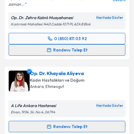
zaman...
Kişisel verilerimin işlenmesine ilişkin
Aydınlatma
Metni
'ni okudum ve kişisel verilerimin belirtilen
Op. Dr. Zehra Kalınlı Muayehanesi
Haritada Göster
kapsamda işlenmesini kabul ediyorum.
Kızılırmak Mahallesi 1443.Cadde 1071 PLAZA B Blok
Takvim Talebini Gönder
0 (850) 811 03 92
Randevu Takvimi Talebi
Randevu Talep Et
Op. Dr. Zehra Kalınlı
için randevu takvimi talebi
oluşturun. Size bu uzmandan randevu almanız için bir
Op. Dr. Khayala Aliyeva
takvim hazırlandığında e-posta ile bilgilendireceğiz.
Kadın Hastalıkları ve Doğum
E-posta Adresiniz
Ankara
, Etimesgut
A Life Ankara Hastanesi
Haritada Göster
Elvan, 1934. Sk. No:4, 06794
Kişisel verilerimin işlenmesine ilişkin
Aydınlatma
Metni
'ni okudum ve kişisel verilerimin belirtilen
Randevu Talep Et
kapsamda işlenmesini kabul ediyorum.
Randevu Takvimi Talebi