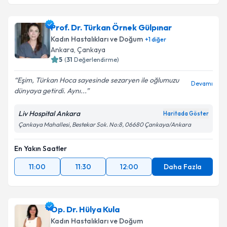
Prof. Dr. Türkan Örnek Gülpınar
Kadın Hastalıkları ve Doğum
+
1
diğer
Ankara
, Çankaya
5
(
31
Değerlendirme)
Eşim, Türkan Hoca sayesinde sezaryen ile oğlumuzu
Devamı
dünyaya getirdi. Aynı...
Liv Hospital Ankara
Haritada Göster
Çankaya Mahallesi, Bestekar Sok. No:8, 06680 Çankaya/Ankara
En Yakın Saatler
11:00
11:30
12:00
Daha Fazla
Op. Dr. Hülya Kula
Kadın Hastalıkları ve Doğum