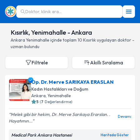
Doktor, klinik ara...
Kısırlık, Yenimahalle - Ankara
Ankara
Yenimahalle
içinde toplam
10
Kısırlık
uygulayan doktor -
uzman bulundu
Filtrele
Akıllı Sıralama
Op. Dr. Merve SARIKAYA ERASLAN
Kadın Hastalıkları ve Doğum
Ankara
, Yenimahalle
5
(
7
Değerlendirme)
Melek gibi bir hekim, Dr. Merve Sarıkaya Erarslan. .
Devamı
Hayatımın...
Medical Park Ankara Hastanesi
Haritada Göster