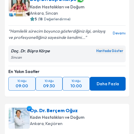
Kadın Hastalıkları ve Doğum
Ankara
, Sincan
5
(
18
Değerlendirme)
Hamilelik sürecim boyunca gösterdiğiniz ilgi, anlayış
Devamı
ve profesyonelliğiniz sayesinde kendimi...
Doç. Dr. Büşra Körpe
Haritada Göster
Sincan
En Yakın Saatler
10 Ağu
10 Ağu
10 Ağu
Daha Fazla
09:00
09:30
10:00
Op. Dr. Berçem Oğuz
Kadın Hastalıkları ve Doğum
Ankara
, Keçiören