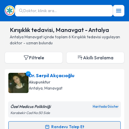
Doktor, klinik ara...
Kırışıklık tedavisi, Manavgat - Antalya
Antalya
Manavgat
içinde toplam
6
Kırışıklık tedavisi
uygulayan
doktor - uzman bulundu
Filtrele
Akıllı Sıralama
Dr. Serpil Akçacıoğlu
Akupunktur
Antalya
, Manavgat
Özel Medicus Polikliniği
Haritada Göster
Karabekir Cad No:50 Side
Randevu Talep Et