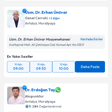
Uzm. Dr. Erhan Ünüvar
Genel Cerrahi
+
2
diğer
Antalya
, Muratpaşa
Uzm. Dr. Erhan Ünüvar Muayenehanesi
Haritada Göster
Kızıltoprak Mah. Ali Çetinkaya Cad. Kumsal Apt. No:125/5
En Yakın Saatler
10 Ağu
10 Ağu
10 Ağu
Daha Fazla
09:00
09:30
10:00
Dr. Erdoğan Taş
Akupunktur
Antalya
, Muratpaşa
5
(
284
Değerlendirme)