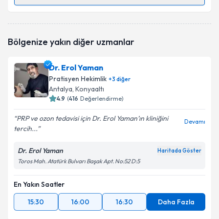
Randevu Takvimi Talebi
Dr. Serpil Akçacıoğlu
için randevu takvimi talebi
Bölgenize yakın diğer uzmanlar
oluşturun. Size bu uzmandan randevu almanız için bir
takvim hazırlandığında e-posta ile bilgilendireceğiz.
Dr. Erol Yaman
E-posta Adresiniz
Pratisyen Hekimlik
+
3
diğer
Antalya
, Konyaaltı
4.9
(
416
Değerlendirme)
PRP ve ozon tedavisi için Dr. Erol Yaman’ın kliniğini
Kişisel verilerimin işlenmesine ilişkin
Aydınlatma
Devamı
tercih...
Metni
'ni okudum ve kişisel verilerimin belirtilen
kapsamda işlenmesini kabul ediyorum.
Dr. Erol Yaman
Haritada Göster
Toros Mah. Atatürk Bulvarı Başak Apt. No:52 D:5
Takvim Talebini Gönder
En Yakın Saatler
15:30
16:00
16:30
Daha Fazla