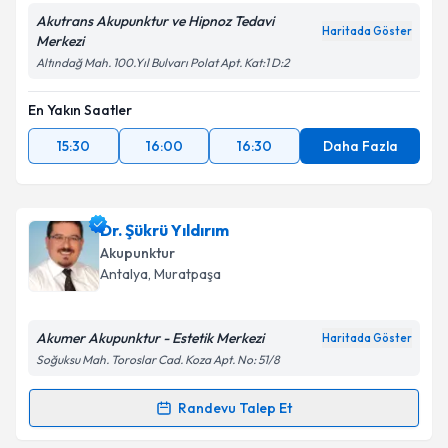
Akutrans Akupunktur ve Hipnoz Tedavi
Haritada Göster
Merkezi
Altındağ Mah. 100.Yıl Bulvarı Polat Apt. Kat:1 D:2
En Yakın Saatler
15:30
16:00
16:30
Daha Fazla
Dr. Şükrü Yıldırım
Akupunktur
Antalya
, Muratpaşa
Akumer Akupunktur - Estetik Merkezi
Haritada Göster
Soğuksu Mah. Toroslar Cad. Koza Apt. No: 51/8
Randevu Talep Et
Randevu Takvimi Talebi