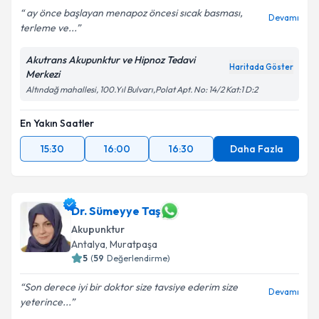
ay önce başlayan menapoz öncesi sıcak basması,
Devamı
terleme ve...
Akutrans Akupunktur ve Hipnoz Tedavi
Haritada Göster
Merkezi
Altındağ mahallesi, 100.Yıl Bulvarı,Polat Apt. No: 14/2 Kat:1 D:2
En Yakın Saatler
15:30
16:00
16:30
Daha Fazla
Dr. Sümeyye Taş
Akupunktur
Antalya
, Muratpaşa
5
(
59
Değerlendirme)
Son derece iyi bir doktor size tavsiye ederim size
Devamı
yeterince...