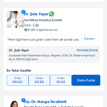
Dr. Şule Yaşar
Sertifikalı Medikal Estetik
İzmir
, Çiğli
5
(
60
Değerlendirme)
Devamı
Hem ilgili hem çok güler yüzlü hem de işinde çok...
Dr. Şule Yaşar
Haritada Göster
Acıbadem Kent Hastanesi Karşısı, Ataşehir, 8216. Sk. Rezerve Apt Kat:1
No:5, 35000 Çiğli/İzmir
En Yakın Saatler
10 Ağu
10 Ağu
10 Ağu
Daha Fazla
09:00
09:30
10:00
Op. Dr. Nargız İbrahimli