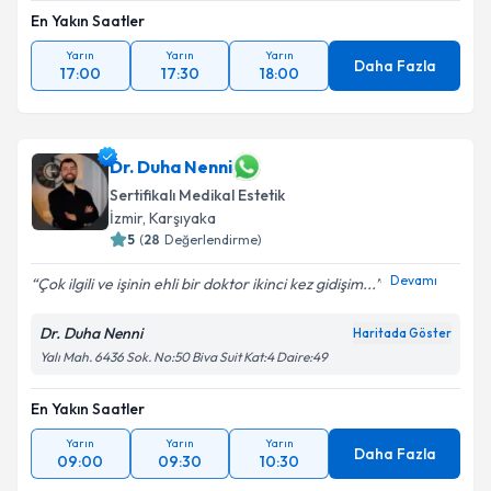
En Yakın Saatler
Yarın
Yarın
Yarın
Daha Fazla
17:00
17:30
18:00
Dr. Duha Nenni
Sertifikalı Medikal Estetik
İzmir
, Karşıyaka
5
(
28
Değerlendirme)
Devamı
Çok ilgili ve işinin ehli bir doktor ikinci kez gidişim...
Dr. Duha Nenni
Haritada Göster
Yalı Mah. 6436 Sok. No:50 Biva Suit Kat:4 Daire:49
En Yakın Saatler
Yarın
Yarın
Yarın
Daha Fazla
09:00
09:30
10:30