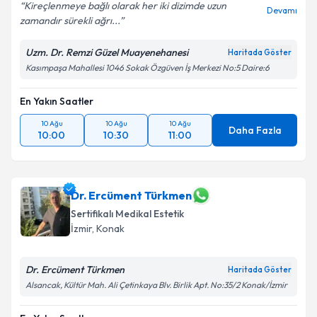
Kireçlenmeye bağlı olarak her iki dizimde uzun
Devamı
zamandır sürekli ağrı...
Uzm. Dr. Remzi Güzel Muayenehanesi
Haritada Göster
Kasımpaşa Mahallesi 1046 Sokak Özgüven İş Merkezi No:5 Daire:6
En Yakın Saatler
10 Ağu
10 Ağu
10 Ağu
Daha Fazla
10:00
10:30
11:00
Dr. Ercüment Türkmen
Sertifikalı Medikal Estetik
İzmir
, Konak
Dr. Ercüment Türkmen
Haritada Göster
Alsancak, Kültür Mah. Ali Çetinkaya Blv. Birlik Apt. No:35/2 Konak/İzmir