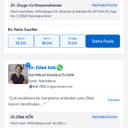
Dr. Duygu Uz Muayenehanesi
Haritada Göster
Narlı mahallesi, Mithatpaşa Cd. Alkanlar İş Merkezi No:301 Kat:3 İç Kapı
No:7, 35320 Narlıdere/İzmir
En Yakın Saatler
Yarın
Yarın
10 Ağu
Daha Fazla
13:00
18:00
11:00
Dr. Dilek Kök
Sertifikalı Medikal Estetik
İzmir
, Narlıdere
4.9
(
102
Değerlendirme)
Çok sıcakkanlı bir karşılama ardından yine Dilek
Devamı
hanım tarafından ...
Dr.Dilek KÖK
Haritada Göster
Narlı mah. Mithatpaşa cad. No 266-c