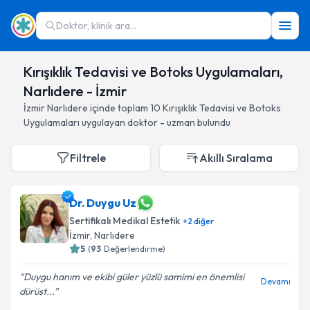
Doktor, klinik ara...
Kırışıklık Tedavisi ve Botoks Uygulamaları,
Narlıdere - İzmir
İzmir
Narlıdere
içinde toplam
10
Kırışıklık Tedavisi ve Botoks
Uygulamaları
uygulayan doktor - uzman bulundu
Filtrele
Akıllı Sıralama
Dr. Duygu Uz
Sertifikalı Medikal Estetik
+
2
diğer
İzmir
, Narlıdere
5
(
93
Değerlendirme)
Duygu hanım ve ekibi güler yüzlü samimi en önemlisi
Devamı
dürüst...