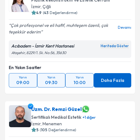
Plastik Rekonstrüktif ve Estetik Cerrahi
İzmir
, Çiğli
4.9
(
43
Değerlendirme)
Çok profesyonel ve eli hafif, muhteşem özenli, çok
Devamı
teşekkür ederim
Acıbadem - İzmir Kent Hastanesi
Haritada Göster
Ataşehir, 8229/1. Sk. No:56, 35630
En Yakın Saatler
Yarın
Yarın
Yarın
Daha Fazla
09:00
09:30
10:00
Uzm. Dr. Remzi Güzel
Sertifikalı Medikal Estetik
+
1
diğer
İzmir
, Menemen
5
(
105
Değerlendirme)