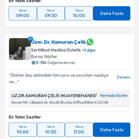
En Yakın Saatler
Yarın
Yarın
Yarın
Daha Fazla
09:00
09:30
10:00
Uzm. Dr. Kamuran Çelik
Sertifikalı Medikal Estetik
+
5
diğer
Bursa
, Nilüfer
5
(
154
Değerlendirme)
Doktor bey aklımdaki tüm soru ve sorunları nazikçe
Devamı
ve...
UZ.DR.KAMURAN ÇELİK MUAYENEHANESİ
Haritada Göster
Konak Mh. 1.Badem Sk. No:26/B Lotus Office B Blok K:5 D:58
En Yakın Saatler
Yarın
Yarın
Yarın
Daha Fazla
10:00
10:30
11:00