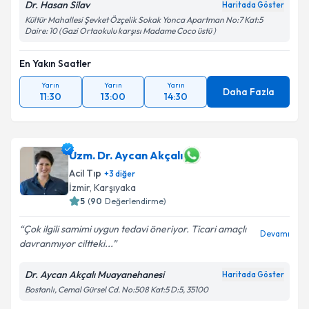
Dr. Hasan Silav
Haritada Göster
Kültür Mahallesi Şevket Özçelik Sokak Yonca Apartman No:7 Kat:5
Daire: 10 (Gazi Ortaokulu karşısı Madame Coco üstü )
En Yakın Saatler
Yarın
Yarın
Yarın
Daha Fazla
11:30
13:00
14:30
Uzm. Dr. Aycan Akçalı
Acil Tıp
+
3
diğer
İzmir
, Karşıyaka
5
(
90
Değerlendirme)
Çok ilgili samimi uygun tedavi öneriyor. Ticari amaçlı
Devamı
davranmıyor ciltteki...
Dr. Aycan Akçalı Muayanehanesi
Haritada Göster
Bostanlı, Cemal Gürsel Cd. No:508 Kat:5 D:5, 35100