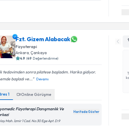
Fzt. Gizem Alabacak
Fizyoterapi
Ankara
, Çankaya
4.9
(
49
Değerlendirme)
ik tedavimden sonra pilatese başladım. Harika gidiyor.
ka
emde başladı ve...
Devamı
dres
1
Online Görüşme
zyomedic Fizyoterapi Danışmanlık Ve
Haritada Göster
rkezi
ılay Mah. İzmir 1 Cad. No:30 Ege Apt. D:9