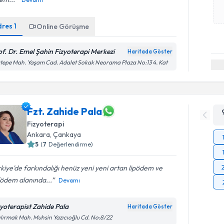
dres
1
Online Görüşme
of. Dr. Emel Şahin Fizyoterapi Merkezi
Haritada Göster
tepe Mah. Yaşam Cad. Adalet Sokak Neorama Plaza No:13 4. Kat
Fzt. Zahide Pala
Fizyoterapi
Ankara
, Çankaya
5
(
7
Değerlendirme)
kiye'de farkındalığı henüz yeni yeni artan lipödem ve
födem alanında...
Devamı
zyoterapist Zahide Pala
Haritada Göster
ılırmak Mah. Muhsin Yazıcıoğlu Cd. No:8/22