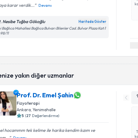
ka
ya karar verdik...
Devamı
t. Nesibe Tuğba Gökoğlu
Haritada Göster
i Bağlıca Mahallesi Bağlıca Bulvarı Bilenler Cad. Bulvar Plaza Kat:1
98/11
enize yakın diğer uzmanlar
Prof. Dr. Emel Şahin
Fizyoterapi
Ankara
, Yenimahalle
5
(
27
Değerlendirme)
el hocammm tek kelime ile harika kendim kızım ve
ka
em...
Devamı