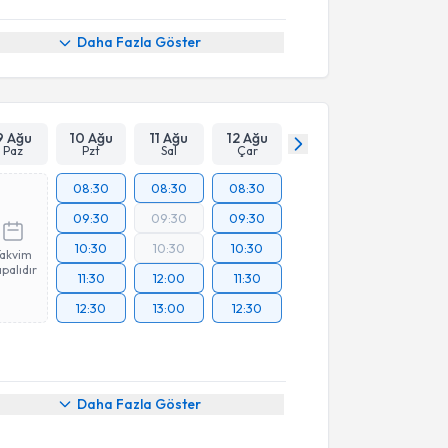
Daha Fazla Göster
9 Ağu
10 Ağu
11 Ağu
12 Ağu
Paz
Pzt
Sal
Çar
08:30
08:30
08:30
09:30
09:30
09:30
10:30
10:30
10:30
Takvim
palıdır
11:30
12:00
11:30
12:30
13:00
12:30
Daha Fazla Göster