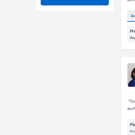
Ağrı
Ünvan
3 boyutlu skolyoz tedavisi
A
Ağrı Kontrolü
3D Schroth Terapi
GAZI ÜNIVERSITESI
Pr
Ağrı Yönetimi
Ağrı
Beş
Fzt.
Akupunktur
Ameliyatsız bel fıtığı tedavisi
ALS / Lou Gehrig Hastalığı
Ameliyatsız boyun fıtığı
tedavisi
Alzheimer Demans
Ataksi rehabilitasyonu
Ameliyatsız Bel Ağrısı Tedavisi
Ayak Bileği Yaralanmaları
Ameliyatsız Bel Fıtığı Tedavisi
Bağ Yaralanmaları
Tür
len
Ameliyatsız Boyun Fıtığı
Bel Ağrıları
Tedavisi
Fi
Bel - boyun ağrıları
Kız