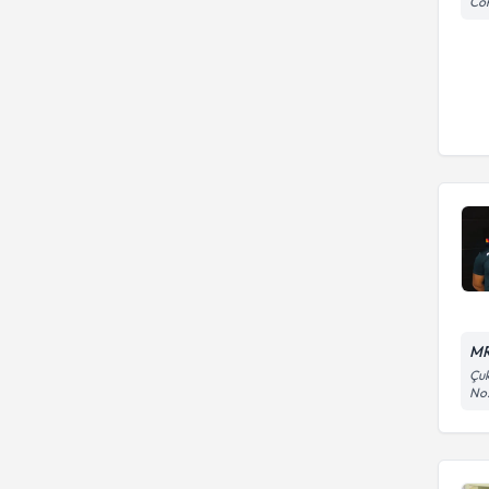
Con
MR
Çuk
No