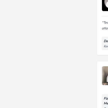
Ted
atl
Do
Kor
Fi
Me