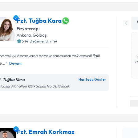
Fzt. Tuğba Kara
Fizyoterapi
Ankara
, Gölbaşı
5
(
4
Değerlendirme)
a cok ıyı herseyden once ınsanevladı cok espırıli ilgili
ka
...
Devamı
t. Tuğba Kara
Haritada Göster
ılcaşar Mahallesi 1209 Sokak No:3 B18 İncek
Randevu T
Fzt. Emr
Fzt. Emrah Korkmaz
bu uzmandan