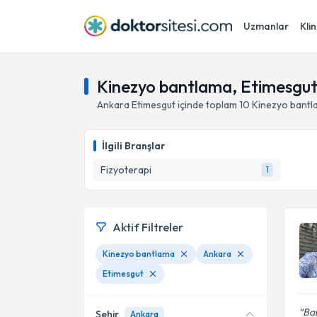
Uzmanlar
Klin
Kinezyo bantlama, Etimesgut
Ankara
Etimesgut
içinde toplam
10
Kinezyo bantl
İlgili Branşlar
Fizyoterapi
1
Aktif Filtreler
Kinezyo bantlama
Ankara
Etimesgut
Bab
Şehir
Ankara