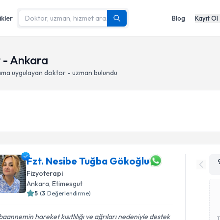
ikler
Blog
Kayıt Ol
 - Ankara
ama
uygulayan doktor - uzman bulundu
Fzt. Nesibe Tuğba Gökoğlu
Fizyoterapi
Ankara
, Etimesgut
5
(
3
Değerlendirme)
aannemin hareket kısıtlılığı ve ağrıları nedeniyle destek