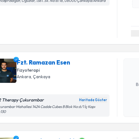
cept Balgat, Oğuzlar, 1381. Sk. No:6/16, 06000 Çankaya/Ankara
Randevu T
Fzt. Rama
bu uzmandan
Fzt. Ramazan Esen
posta ile bi
Fizyoterapi
E-posta Ad
Ankara
, Çankaya
B
 Therapy Çukurambar
Haritada Göster
Kişisel
urambar Mahallesi 1424 Cadde Cubes B Blok No:6/1 İç Kapı
:130
okudum
işlenm