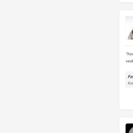
hoc
vede
Fz
Kız