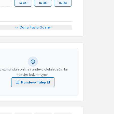
14:00
14:00
14:00
akvimi Talebi
Daha Fazla Göster
zan Esen
için randevu takvimi talebi oluşturun. Size
 randevu almanız için bir takvim hazırlandığında e-
lgilendireceğiz.
resiniz
u uzmandan online randevu alabileceğin bir
takvimi bulunmuyor.
Randevu Talep Et
 verilerimin işlenmesine ilişkin
Aydınlatma Metni
'ni
 ve kişisel verilerimin belirtilen kapsamda
esini kabul ediyorum.
Takvim Talebini Gönder