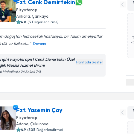
Fzt. Cenk Demirtekin
Fizyoterapi
Ankara
, Çankaya
4.8
(
3
Değerlendirme)
ım doğuştan hidrosefali hastasıydı. bir takım ameliyatlar
ka
rdik ve fiziksel...
Devamı
right Fizyoterapist Cenk Demirtekin Özel
Haritada Göster
ğlık Meslek Hizmet Birimi
al Mahallesi 694 Sokak 7/A
Fzt. Yasemin Çay
Fizyoterapi
Adana
, Çukurova
4.9
(
505
Değerlendirme)