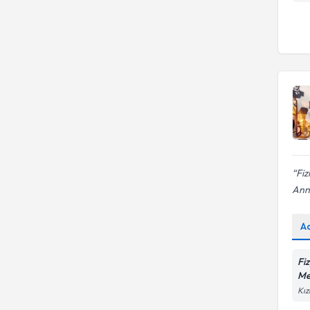
Fiz
Ann
A
Fi
Me
Kız