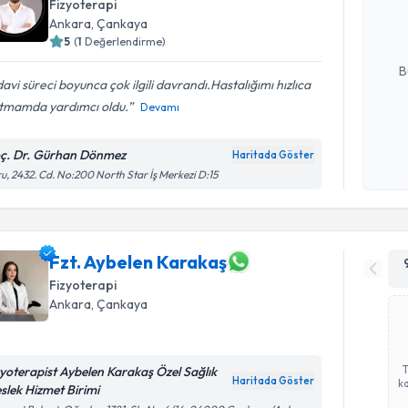
Fizyoterapi
posta ile bi
Ankara
, Çankaya
5
(
1
Değerlendirme)
E-posta Ad
B
avi süreci boyunca çok ilgili davrandı.Hastalığımı hızlıca
atmamda yardımcı oldu.
Devamı
Kişisel
okudum
ç. Dr. Gürhan Dönmez
Haritada Göster
işlenm
u, 2432. Cd. No:200 North Star İş Merkezi D:15
Fzt. Aybelen Karakaş
Fizyoterapi
Ankara
, Çankaya
zyoterapist Aybelen Karakaş Özel Sağlık
Haritada Göster
ka
slek Hizmet Birimi