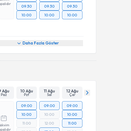
palıdır
09:30
09:30
09:30
10:00
10:00
10:00
Daha Fazla Göster
9 Ağu
10 Ağu
11 Ağu
12 Ağu
Paz
Pzt
Sal
Çar
09:00
09:00
09:00
10:00
10:00
10:00
11:00
12:00
11:00
Takvim
palıdır