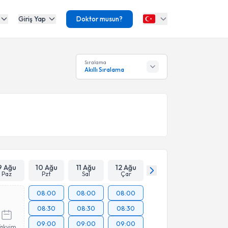
Giriş Yap
Doktor musun?
Sıralama
Akıllı Sıralama
9 Ağu
10 Ağu
11 Ağu
12 Ağu
Paz
Pzt
Sal
Çar
08:00
08:00
08:00
08:30
08:30
08:30
09:00
09:00
09:00
Takvim