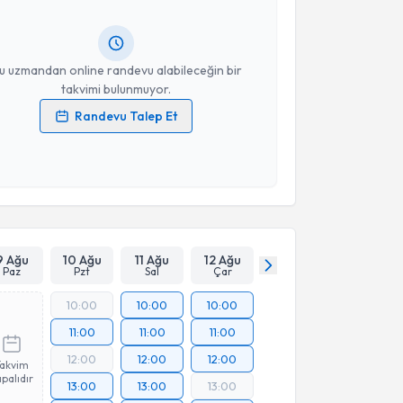
lgilendireceğiz.
resiniz
u uzmandan online randevu alabileceğin bir
takvimi bulunmuyor.
Randevu Talep Et
 verilerimin işlenmesine ilişkin
Aydınlatma Metni
'ni
 ve kişisel verilerimin belirtilen kapsamda
esini kabul ediyorum.
Takvim Talebini Gönder
9 Ağu
10 Ağu
11 Ağu
12 Ağu
Paz
Pzt
Sal
Çar
10:00
10:00
10:00
11:00
11:00
11:00
12:00
12:00
12:00
Takvim
palıdır
13:00
13:00
13:00