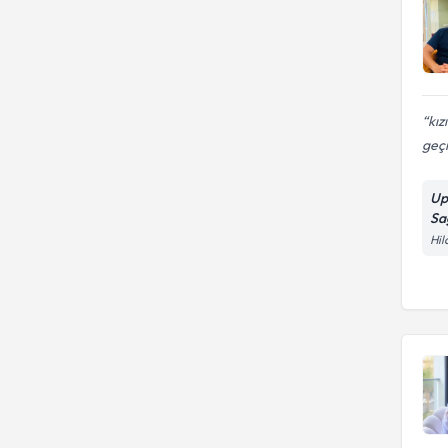
kız
geçi
Up
Sa
Hil