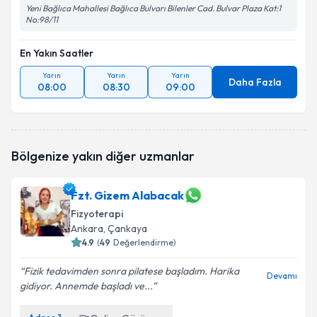
Yeni Bağlıca Mahallesi Bağlıca Bulvarı Bilenler Cad. Bulvar Plaza Kat:1
No:98/11
En Yakın Saatler
Yarın
Yarın
Yarın
Daha Fazla
08:00
08:30
09:00
Bölgenize yakın diğer uzmanlar
Fzt. Gizem Alabacak
Fizyoterapi
Ankara
, Çankaya
4.9
(
49
Değerlendirme)
Fizik tedavimden sonra pilatese başladım. Harika
Devamı
gidiyor. Annemde başladı ve...