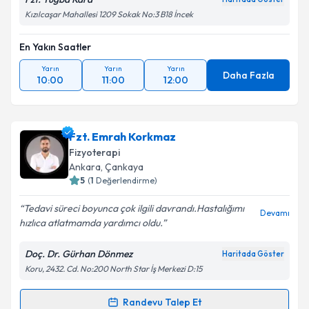
Kızılcaşar Mahallesi 1209 Sokak No:3 B18 İncek
En Yakın Saatler
Yarın
Yarın
Yarın
Daha Fazla
10:00
11:00
12:00
Fzt. Emrah Korkmaz
Fizyoterapi
Ankara
, Çankaya
5
(
1
Değerlendirme)
Tedavi süreci boyunca çok ilgili davrandı.Hastalığımı
Devamı
hızlıca atlatmamda yardımcı oldu.
Doç. Dr. Gürhan Dönmez
Haritada Göster
Koru, 2432. Cd. No:200 North Star İş Merkezi D:15
Randevu Talep Et