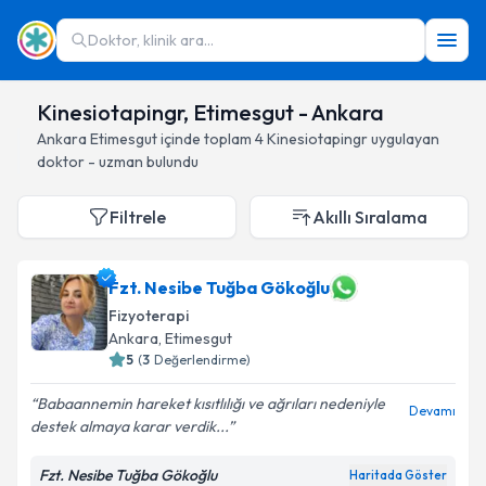
Doktor, klinik ara...
Kinesiotapingr, Etimesgut - Ankara
Ankara
Etimesgut
içinde toplam
4
Kinesiotapingr
uygulayan
doktor - uzman bulundu
Filtrele
Akıllı Sıralama
Fzt. Nesibe Tuğba Gökoğlu
Fizyoterapi
Ankara
, Etimesgut
5
(
3
Değerlendirme)
Babaannemin hareket kısıtlılığı ve ağrıları nedeniyle
Devamı
destek almaya karar verdik...
Fzt. Nesibe Tuğba Gökoğlu
Haritada Göster