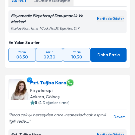
Adres
1
Online Görüşme
Fizyomedic Fizyoterapi Danışmanlık Ve
Haritada Göster
Merkezi
Kızılay Mah. İzmir 1 Cad. No:30 Ege Apt. D:9
En Yakın Saatler
Yarın
Yarın
Yarın
Daha Fazla
08:30
09:30
10:30
Fzt. Tuğba Kara
Fizyoterapi
Ankara
, Gölbaşı
5
(
4
Değerlendirme)
hoca cok ıyı herseyden once ınsanevladı cok espırıli
Devamı
ilgili vede...
Fzt. Tuğba Kara
Haritada Göster