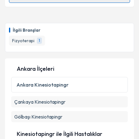
Randevu Takvimi Talebi
Fzt. Emrah Korkmaz
için randevu takvimi talebi
oluşturun. Size bu uzmandan randevu almanız için bir
İlgili Branşlar
takvim hazırlandığında e-posta ile bilgilendireceğiz.
Fizyoterapi
1
E-posta Adresiniz
Ankara İlçeleri
Kişisel verilerimin işlenmesine ilişkin
Aydınlatma
Metni
'ni okudum ve kişisel verilerimin belirtilen
Ankara
Kinesiotapingr
kapsamda işlenmesini kabul ediyorum.
Çankaya
Kinesiotapingr
Takvim Talebini Gönder
Gölbaşı
Kinesiotapingr
Kinesiotapingr ile İlgili Hastalıklar