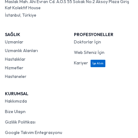
Maslak Mah. Ahi Evran Cd. A.O.S 55 Sokak No:2 Aksoy Plaza Giriş
Kat Kolektif House
İstanbul, Türkiye
SAĞLIK
PROFESYONELLER
Uzmanlar
Doktorlar İçin
Uzmanlık Alanları
Web Siteniz İçin
Hastalıklar
Kariyer
İşe Alım
Hizmetler
Hastaneler
KURUMSAL
Hakkımızda
Bize Ulaşın
Gizlilik Politikası
Google Takvim Entegrasyonu