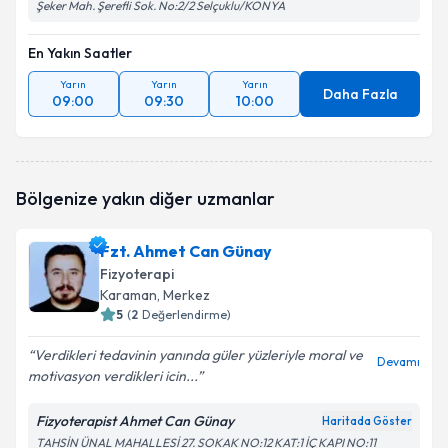
Şeker Mah. Şerefli Sok. No:2/2 Selçuklu/KONYA
En Yakın Saatler
Yarın
Yarın
Yarın
Daha Fazla
09:00
09:30
10:00
Bölgenize yakın diğer uzmanlar
Fzt. Ahmet Can Günay
Fizyoterapi
Karaman
, Merkez
5
(
2
Değerlendirme)
Verdikleri tedavinin yanında güler yüzleriyle moral ve
Devamı
motivasyon verdikleri icin...
Fizyoterapist Ahmet Can Günay
Haritada Göster
TAHSİN ÜNAL MAHALLESİ 27. SOKAK NO:12 KAT:1 İÇ KAPI NO:11