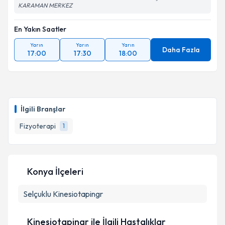
KARAMAN MERKEZ
En Yakın Saatler
Yarın
Yarın
Yarın
Daha Fazla
17:00
17:30
18:00
İlgili Branşlar
Fizyoterapi
1
Konya İlçeleri
Selçuklu
Kinesiotapingr
Kinesiotapingr ile İlgili Hastalıklar