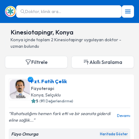
Doktor, klinik ara...
Kinesiotapingr, Konya
Konya
içinde toplam
2
Kinesiotapingr
uygulayan doktor -
uzman bulundu
Filtrele
Akıllı Sıralama
Fzt. Fatih Çelik
Fizyoterapi
Konya
, Selçuklu
5
(
91
Değerlendirme)
Rahatsızlığımı hemen fark etti ve bir seansta giderdi
Devamı
eline sağlık...
Fizyo Omurga
Haritada Göster