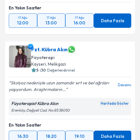
En Yakın Saatler
17 Ağu
17 Ağu
17 Ağu
Daha Fazla
12:00
13:00
16:00
Fzt. Kübra Akın
Fizyoterapi
Kayseri
, Melikgazi
5
(
30
Değerlendirme)
Skolyoz nedeniyle uzun zamandır sırt ve bel ağrıları
Devamı
yaşıyordum. Araştırmaların...
Fizyoterapist Kübra Akın
Haritada Göster
Erenköy, Dağyeli Cad. No:85 38050
En Yakın Saatler
16:30
18:20
19:10
Daha Fazla