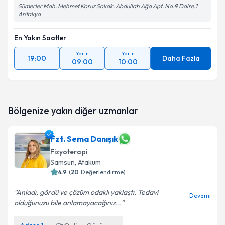
Sümerler Mah. Mehmet Koruz Sokak. Abdullah Ağa Apt. No:9 Daire:1
Antakya
En Yakın Saatler
Yarın
Yarın
19:00
Daha Fazla
09:00
10:00
Bölgenize yakın diğer uzmanlar
Fzt. Sema Danışık
Fizyoterapi
Samsun
, Atakum
4.9
(
20
Değerlendirme)
Anladı, gördü ve çözüm odaklı yaklaştı. Tedavi
Devamı
olduğunuzu bile anlamayacağınız...