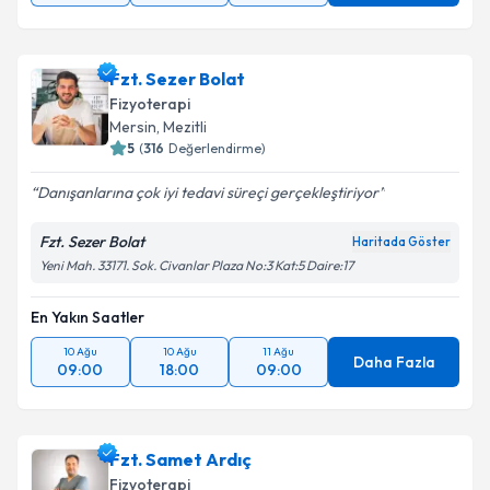
Fzt. Sezer Bolat
Fizyoterapi
Mersin
, Mezitli
5
(
316
Değerlendirme)
Danışanlarına çok iyi tedavi süreçi gerçekleştiriyor
Fzt. Sezer Bolat
Haritada Göster
Yeni Mah. 33171. Sok. Civanlar Plaza No:3 Kat:5 Daire:17
En Yakın Saatler
10 Ağu
10 Ağu
11 Ağu
Daha Fazla
09:00
18:00
09:00
Fzt. Samet Ardıç
Fizyoterapi