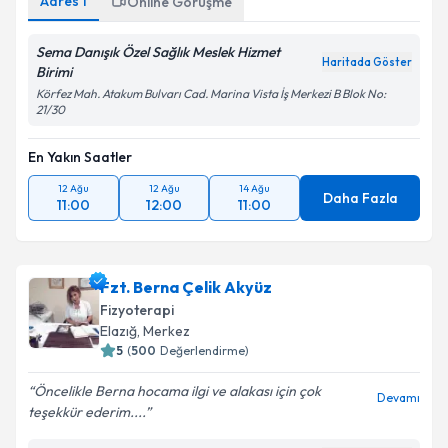
Adres
1
Online Görüşme
Sema Danışık Özel Sağlık Meslek Hizmet
Haritada Göster
Birimi
Körfez Mah. Atakum Bulvarı Cad. Marina Vista İş Merkezi B Blok No:
21/30
En Yakın Saatler
12 Ağu
12 Ağu
14 Ağu
Daha Fazla
11:00
12:00
11:00
Fzt. Berna Çelik Akyüz
Fizyoterapi
Elazığ
, Merkez
5
(
500
Değerlendirme)
Öncelikle Berna hocama ilgi ve alakası için çok
Devamı
teşekkür ederim....