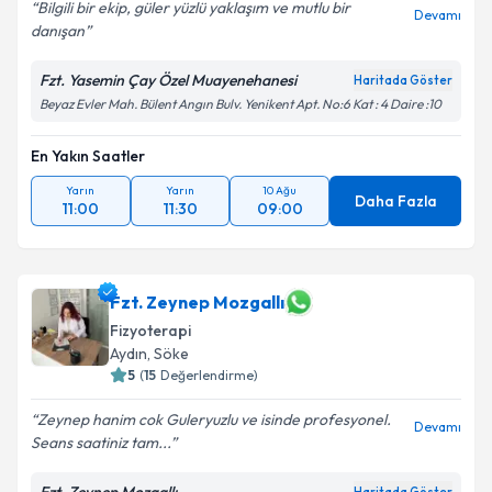
Bilgili bir ekip, güler yüzlü yaklaşım ve mutlu bir
Devamı
danışan
Fzt. Yasemin Çay Özel Muayenehanesi
Haritada Göster
Beyaz Evler Mah. Bülent Angın Bulv. Yenikent Apt. No:6 Kat : 4 Daire :10
En Yakın Saatler
Yarın
Yarın
10 Ağu
Daha Fazla
11:00
11:30
09:00
Fzt. Zeynep Mozgallı
Fizyoterapi
Aydın
, Söke
5
(
15
Değerlendirme)
Zeynep hanim cok Guleryuzlu ve isinde profesyonel.
Devamı
Seans saatiniz tam...