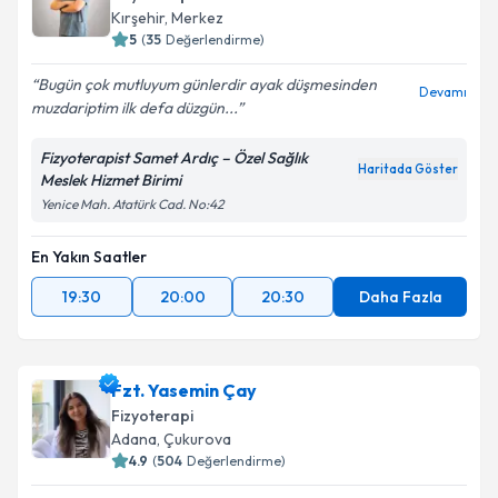
Kırşehir
, Merkez
5
(
35
Değerlendirme)
Bugün çok mutluyum günlerdir ayak düşmesinden
Devamı
muzdariptim ilk defa düzgün...
Fizyoterapist Samet Ardıç – Özel Sağlık
Haritada Göster
Meslek Hizmet Birimi
Yenice Mah. Atatürk Cad. No:42
En Yakın Saatler
19:30
20:00
20:30
Daha Fazla
Fzt. Yasemin Çay
Fizyoterapi
Adana
, Çukurova
4.9
(
504
Değerlendirme)