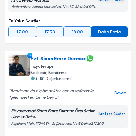
Fzt. Zeynep Mozgallı
Haritada Göster
Yenicami mh.Adnan Kahveci cd. No :7/A Söke/AYDIN.
En Yakın Saatler
17:00
17:30
18:00
Daha Fazla
Fzt. Sinan Emre Durmaz
Fizyoterapi
Balıkesir
, Bandırma
5
(
151
Değerlendirme)
Bandırma da hiç bir doktor benım tedavımle
Devamı
ilgilenmezken Emre Bey...
Fizyoterapist Sinan Emre Durmaz Özel Sağlık
Haritada Göster
Hizmet Birimi
Paşakent Mah. 17044 Sk. Uz Çınar Apt. No:5 Daire:2 10200