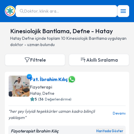
Doktor, klinik ara...
Kinesiolojik Bantlama, Defne - Hatay
Hatay
Defne
içinde toplam
10
Kinesiolojik Bantlama
uygulayan
doktor - uzman bulundu
Filtrele
Akıllı Sıralama
Fzt. İbrahim Kılıç
Fizyoterapi
Hatay
, Defne
5
(
36
Değerlendirme)
her şey İyiyidi teşekkürler uzman kadro bilinçli
Devamı
yaklaşım
Fizyoterapist İbrahim Kılıç
Haritada Göster