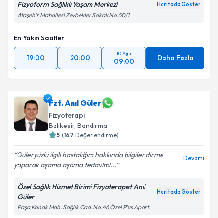
Fizyoform Sağlıklı Yaşam Merkezi
Haritada Göster
Ataşehir Mahallesi Zeybekler Sokak No:50/1
En Yakın Saatler
10 Ağu
19:00
20:00
Daha Fazla
09:00
Fzt. Anıl Güler
Fizyoterapi
Balıkesir
, Bandırma
5
(
167
Değerlendirme)
Güleryüzlü ilgili hastalığım hakkında bilgilendirme
Devamı
yaparak aşama aşama tedavimi...
Özel Sağlık Hizmet Birimi Fizyoterapist Anıl
Haritada Göster
Güler
Paşa Konak Mah. Sağlık Cad. No:46 Özel Plus Apart.