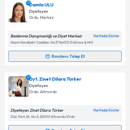
Dyt. Şuheda Şahin Özceylan
için randevu takvimi
Damla ULU
talebi oluşturun. Size bu uzmandan randevu almanız
Diyetisyen
için bir takvim hazırlandığında e-posta ile
Ordu
, Merkez
bilgilendireceğiz.
E-posta Adresiniz
Beslenme Danışmanlığı ve Diyet Merkezi
Haritada Göster
Kazım Karabekir Caddesi, No37 Kat3 D:5 Gürsoy İş Mrk
Randevu Talep Et
Randevu Takvimi Talebi
Kişisel verilerimin işlenmesine ilişkin
Aydınlatma
Metni
'ni okudum ve kişisel verilerimin belirtilen
kapsamda işlenmesini kabul ediyorum.
Damla ULU
için randevu takvimi talebi oluşturun. Size
Dyt. Zinet Dilara Türker
bu uzmandan randevu almanız için bir takvim
Diyetisyen
hazırlandığında e-posta ile bilgilendireceğiz.
Takvim Talebini Gönder
Ordu
, Altınordu
E-posta Adresiniz
Diyetisyen Zinet Dilara Türker
Haritada Göster
Düz, Park Sk. No:3, 52000 Altınordu/Ordu