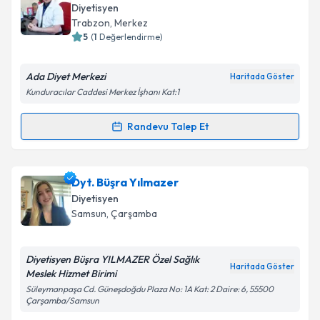
oluşturun. Size bu uzmandan randevu almanız için bir
Diyetisyen
takvim hazırlandığında e-posta ile bilgilendireceğiz.
Trabzon
, Merkez
5
(
1
Değerlendirme)
E-posta Adresiniz
Ada Diyet Merkezi
Haritada Göster
Kunduracılar Caddesi Merkez İşhanı Kat:1
Kişisel verilerimin işlenmesine ilişkin
Aydınlatma
Randevu Talep Et
Randevu Takvimi Talebi
Metni
'ni okudum ve kişisel verilerimin belirtilen
kapsamda işlenmesini kabul ediyorum.
Dyt. Erden Abdüsselam
için randevu takvimi talebi
Dyt. Büşra Yılmazer
Takvim Talebini Gönder
oluşturun. Size bu uzmandan randevu almanız için bir
Diyetisyen
takvim hazırlandığında e-posta ile bilgilendireceğiz.
Samsun
, Çarşamba
E-posta Adresiniz
Diyetisyen Büşra YILMAZER Özel Sağlık
Haritada Göster
Meslek Hizmet Birimi
Süleymanpaşa Cd. Güneşdoğdu Plaza No: 1A Kat: 2 Daire: 6, 55500
Çarşamba/Samsun
Kişisel verilerimin işlenmesine ilişkin
Aydınlatma