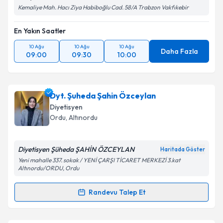
Takvim Talebini Gönder
Kemaliye Mah. Hacı Ziya Habiboğlu Cad. 58/A Trabzon Vakfıkebir
En Yakın Saatler
10 Ağu
10 Ağu
10 Ağu
Daha Fazla
09:00
09:30
10:00
Dyt. Şuheda Şahin Özceylan
Diyetisyen
Ordu
, Altınordu
Diyetisyen Şüheda ŞAHİN ÖZCEYLAN
Haritada Göster
Yeni mahalle 337. sokak / YENİ ÇARŞI TİCARET MERKEZİ 3.kat
Altınordu/ORDU, Ordu
Randevu Talep Et
Randevu Takvimi Talebi