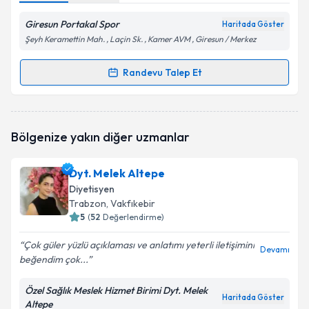
Giresun Portakal Spor
Haritada Göster
Şeyh Keramettin Mah. , Laçin Sk. , Kamer AVM , Giresun / Merkez
Randevu Talep Et
Randevu Takvimi Talebi
Dyt. Burcu Karslı
için randevu takvimi talebi
Bölgenize yakın diğer uzmanlar
oluşturun. Size bu uzmandan randevu almanız için bir
takvim hazırlandığında e-posta ile bilgilendireceğiz.
Dyt. Melek Altepe
E-posta Adresiniz
Diyetisyen
Trabzon
, Vakfıkebir
5
(
52
Değerlendirme)
Çok güler yüzlü açıklaması ve anlatımı yeterli iletişimini
Kişisel verilerimin işlenmesine ilişkin
Aydınlatma
Devamı
beğendim çok...
Metni
'ni okudum ve kişisel verilerimin belirtilen
kapsamda işlenmesini kabul ediyorum.
Özel Sağlık Meslek Hizmet Birimi Dyt. Melek
Haritada Göster
Altepe