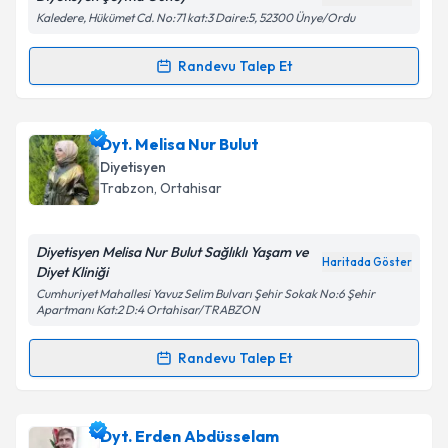
Kaledere, Hükümet Cd. No:71 kat:3 Daire:5, 52300 Ünye/Ordu
Kişisel verilerimin işlenmesine ilişkin
Aydınlatma
Randevu Talep Et
Randevu Takvimi Talebi
Metni
'ni okudum ve kişisel verilerimin belirtilen
kapsamda işlenmesini kabul ediyorum.
Dyt. Şeyma Güney
için randevu takvimi talebi
Dyt. Melisa Nur Bulut
oluşturun. Size bu uzmandan randevu almanız için bir
Takvim Talebini Gönder
Diyetisyen
takvim hazırlandığında e-posta ile bilgilendireceğiz.
Trabzon
, Ortahisar
E-posta Adresiniz
Diyetisyen Melisa Nur Bulut Sağlıklı Yaşam ve
Haritada Göster
Diyet Kliniği
Cumhuriyet Mahallesi Yavuz Selim Bulvarı Şehir Sokak No:6 Şehir
Apartmanı Kat:2 D:4 Ortahisar/TRABZON
Kişisel verilerimin işlenmesine ilişkin
Aydınlatma
Metni
'ni okudum ve kişisel verilerimin belirtilen
Randevu Talep Et
kapsamda işlenmesini kabul ediyorum.
Randevu Takvimi Talebi
Takvim Talebini Gönder
Dyt. Melisa Nur Bulut
için randevu takvimi talebi
Dyt. Erden Abdüsselam