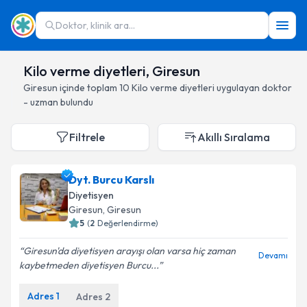
Doktor, klinik ara...
Kilo verme diyetleri, Giresun
Giresun
içinde toplam
10
Kilo verme diyetleri
uygulayan doktor
- uzman bulundu
Filtrele
Akıllı Sıralama
Dyt. Burcu Karslı
Diyetisyen
Giresun
, Giresun
5
(
2
Değerlendirme)
Giresun'da diyetisyen arayışı olan varsa hiç zaman
Devamı
kaybetmeden diyetisyen Burcu...
Adres
1
Adres
2