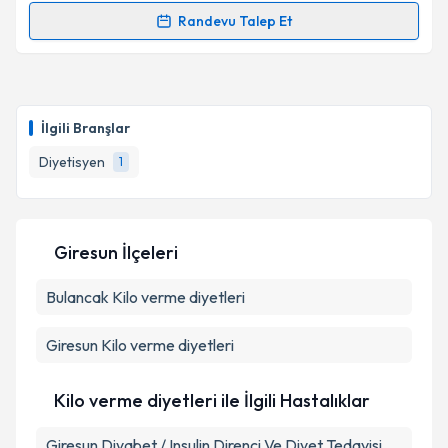
Metni
'ni okudum ve kişisel verilerimin belirtilen
Randevu Talep Et
kapsamda işlenmesini kabul ediyorum.
Randevu Takvimi Talebi
Takvim Talebini Gönder
Dyt. Büşra Yılmazer
için randevu takvimi talebi
oluşturun. Size bu uzmandan randevu almanız için bir
İlgili Branşlar
takvim hazırlandığında e-posta ile bilgilendireceğiz.
Diyetisyen
1
E-posta Adresiniz
Giresun İlçeleri
Kişisel verilerimin işlenmesine ilişkin
Aydınlatma
Bulancak
Metni
Kilo verme diyetleri
'ni okudum ve kişisel verilerimin belirtilen
kapsamda işlenmesini kabul ediyorum.
Giresun
Kilo verme diyetleri
Takvim Talebini Gönder
Kilo verme diyetleri ile İlgili Hastalıklar
Giresun Diyabet / Insulin Direnci Ve Diyet Tedavisi