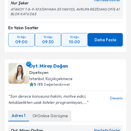
Haritada Göster
Nur Şeker
ATAKOY 7-8-9-10 KİSM MAH. E5 YANYOL AVRUPA REZİDANS OFİS A1
BLOK KAT6 D63
En Yakın Saatler
10 Ağu
10 Ağu
10 Ağu
Daha Fazla
09:00
09:30
10:00
Dyt. Miray Doğan
Diyetisyen
İstanbul
, Küçükçekmece
5
(
95
Değerlendirme)
Son derece konusuna hakim, motive edici,
Devamı
tekdüzelikten uzak listeler programlayan,...
Adres
1
Online Görüşme
Dyt. Miray Doğan
Haritada Göster