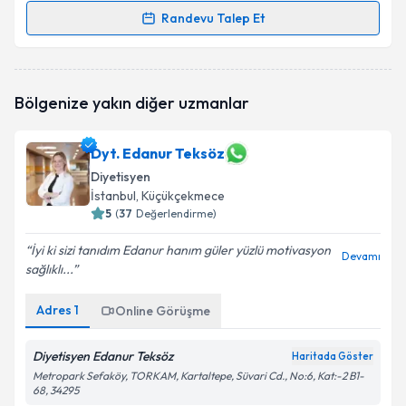
Randevu Talep Et
Randevu Takvimi Talebi
Dyt. Gülnur Kuran
için randevu takvimi talebi
Bölgenize yakın diğer uzmanlar
oluşturun. Size bu uzmandan randevu almanız için bir
takvim hazırlandığında e-posta ile bilgilendireceğiz.
Dyt. Edanur Teksöz
E-posta Adresiniz
Diyetisyen
İstanbul
, Küçükçekmece
5
(
37
Değerlendirme)
Kişisel verilerimin işlenmesine ilişkin
Aydınlatma
İyi ki sizi tanıdım Edanur hanım güler yüzlü motivasyon
Devamı
Metni
'ni okudum ve kişisel verilerimin belirtilen
sağlıklı...
kapsamda işlenmesini kabul ediyorum.
Adres
1
Online Görüşme
Takvim Talebini Gönder
Diyetisyen Edanur Teksöz
Haritada Göster
Metropark Sefaköy, TORKAM, Kartaltepe, Süvari Cd., No:6, Kat:-2 B1-
68, 34295