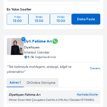
En Yakın Saatler
11 Ağu
18 Ağu
25 Ağu
Daha Fazla
13:00
13:00
13:00
Dyt. Fehime Arı
Diyetisyen
İstanbul
, Üsküdar
5
(
14
Değerlendirme)
Tek kelimeyle muhteşem, anlayışlı, bilgili ve
Devamı
yönlendirici
Adres
1
Online Görüşme
Diyetisyen Fehime Arı
Haritada Göster
Mimar Sinan Mah Çavuşdere Cad No:4 Ofis No:1 Üsküdar/İSTANBUL