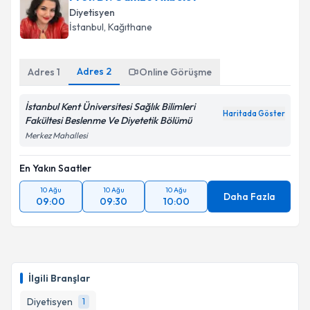
Diyetisyen
İstanbul
, Kağıthane
Adres
2
Adres
1
Online Görüşme
İstanbul Kent Üniversitesi Sağlık Bilimleri
Haritada Göster
Fakültesi Beslenme Ve Diyetetik Bölümü
Merkez Mahallesi
En Yakın Saatler
10 Ağu
10 Ağu
10 Ağu
Daha Fazla
09:00
09:30
10:00
İlgili Branşlar
Diyetisyen
1