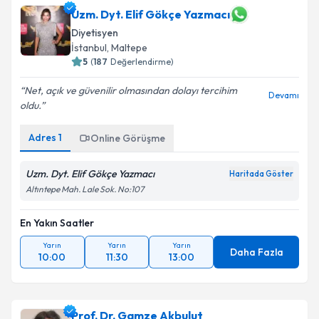
Dyt. Begüm KURAN
için randevu takvimi talebi
Uzm. Dyt. Elif Gökçe Yazmacı
oluşturun. Size bu uzmandan randevu almanız için bir
Diyetisyen
takvim hazırlandığında e-posta ile bilgilendireceğiz.
İstanbul
, Maltepe
5
(
187
Değerlendirme)
E-posta Adresiniz
Net, açık ve güvenilir olmasından dolayı tercihim
Devamı
oldu.
Adres
1
Kişisel verilerimin işlenmesine ilişkin
Online Görüşme
Aydınlatma
Metni
'ni okudum ve kişisel verilerimin belirtilen
kapsamda işlenmesini kabul ediyorum.
Uzm. Dyt. Elif Gökçe Yazmacı
Haritada Göster
Altıntepe Mah. Lale Sok. No:107
Takvim Talebini Gönder
En Yakın Saatler
Yarın
Yarın
Yarın
Daha Fazla
10:00
11:30
13:00
Prof. Dr. Gamze Akbulut