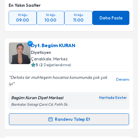
En Yakın Saatler
10 Ağu
10 Ağu
10 Ağu
Daha Fazla
09:00
10:00
11:00
Dyt. Begüm KURAN
Diyetisyen
Çanakkale
, Merkez
5
(
2
Değerlendirme)
Detoks lar muhteşem hocamız konumunda çok çok
Devamı
iyi
Begüm Kuran Diyet Merkezi
Haritada Göster
Bankalar Sokagi Çarsi Cd. Fatih Sk.
Randevu Talep Et
Randevu Takvimi Talebi