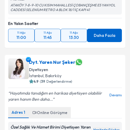
ATAKÖY 7-8-9-10 CU KISIM MAHALLESİ ÇOBANÇEŞME E5 YANYOL
CADDESİ SELENİUM RETRO A BLOK 18/1 İÇ KAPI 41
En Yakın Saatler
11 Ağu
11 Ağu
11 Ağu
Daha Fazla
11:00
11:45
13:30
Dyt. Yaren Nur Şeker
Diyetisyen
İstanbul
, Bakırköy
4.9
(
39
Değerlendirme)
Hayatımda tanıdığım en harikaa diyetisyen olabiliiir
Devamı
yaren hanım Ben daha...
Adres
1
Online Görüşme
Özel Sağlık Ve Hizmet Birimi Diyetisyen Yaren