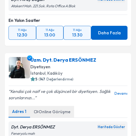
Atakent Mah. 221.Sok. Rota Office A Blok
En Yakın Saatler
11 Ağu
11 Ağu
11 Ağu
Daha Fazla
12:30
13:00
13:30
Uzm. Dyt. Derya ERSÖNMEZ
Diyetisyen
İstanbul
, Kadıköy
5
(
147
Değerlendirme)
Kendisi çok naif ve çok düşünceli bir diyetisyen. Sağlık
Devamı
sorunlarınızı...
Adres
1
Online Görüşme
Dyt. Derya ERSÖNMEZ
Haritada Göster
Feneryolu mah