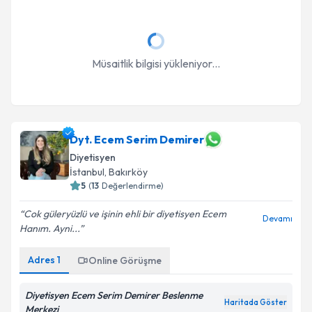
Müsaitlik bilgisi yükleniyor...
Dyt. Ecem Serim Demirer
Diyetisyen
İstanbul
, Bakırköy
5
(
13
Değerlendirme)
Cok güleryüzlü ve işinin ehli bir diyetisyen Ecem
Devamı
Hanım. Ayni...
Adres
1
Online Görüşme
Diyetisyen Ecem Serim Demirer Beslenme
Haritada Göster
Merkezi