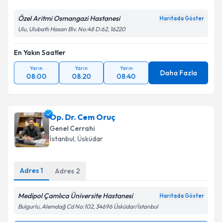
Özel Aritmi Osmangazi Hastanesi
Haritada Göster
Ulu, Ulubatlı Hasan Blv. No:48 D:62, 16220
En Yakın Saatler
Yarın
Yarın
Yarın
Daha Fazla
08:00
08:20
08:40
Op. Dr. Cem Oruç
Genel Cerrahi
İstanbul
, Üsküdar
Adres
1
Adres
2
Medipol Çamlıca Üniversite Hastanesi
Haritada Göster
Bulgurlu, Alemdağ Cd No:102, 34696 Üsküdar/İstanbul