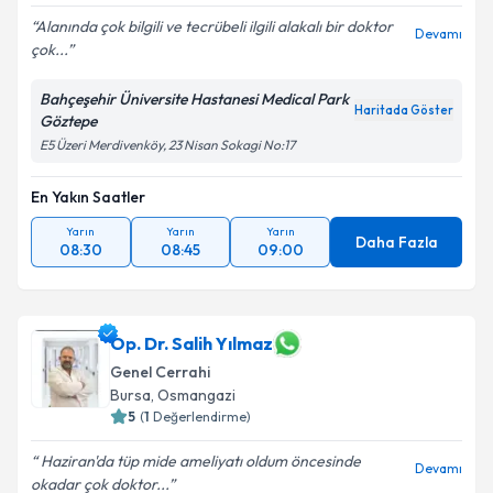
Alanında çok bilgili ve tecrübeli ilgili alakalı bir doktor
Devamı
çok...
Bahçeşehir Üniversite Hastanesi Medical Park
Haritada Göster
Göztepe
E5 Üzeri Merdivenköy, 23 Nisan Sokagi No:17
En Yakın Saatler
Yarın
Yarın
Yarın
Daha Fazla
08:30
08:45
09:00
Op. Dr. Salih Yılmaz
Genel Cerrahi
Bursa
, Osmangazi
5
(
1
Değerlendirme)
Haziran'da tüp mide ameliyatı oldum öncesinde
Devamı
okadar çok doktor...