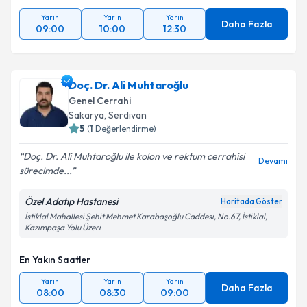
Yarın
Yarın
Yarın
Daha Fazla
09:00
10:00
12:30
Doç. Dr. Ali Muhtaroğlu
Genel Cerrahi
Sakarya
, Serdivan
5
(
1
Değerlendirme)
Doç. Dr. Ali Muhtaroğlu ile kolon ve rektum cerrahisi
Devamı
sürecimde...
Özel Adatıp Hastanesi
Haritada Göster
İstiklal Mahallesi Şehit Mehmet Karabaşoğlu Caddesi, No.67, İstiklal,
Kazımpaşa Yolu Üzeri
En Yakın Saatler
Yarın
Yarın
Yarın
Daha Fazla
08:00
08:30
09:00