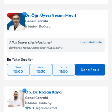
Dr. Öğr. Üyesi Nesimi Mecit
Genel Cerrahi
İstanbul
, Bağcılar
Atlas Üniversitesi Hastanesi
Haritada Göster
Barbaros, Hoca Ahmet Yesevi Cd. No:149
En Yakın Saatler
Yarın
Yarın
Yarın
Daha Fazla
10:00
10:30
11:00
Op. Dr. Rozan Kaya
Genel Cerrahi
İstanbul
, Kadıköy
5
(
1
Değerlendirme)