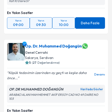
Kat:10 Daire:57
En Yakın Saatler
Yarın
Yarın
Yarın
Daha Fazla
09:00
09:30
10:00
Op. Dr. Muhammed Doğangün
Genel Cerrahi
Sakarya
, Serdivan
5
(
27
Değerlendirme)
Köpük tedavimin üzerinden ay geçti ve keşke daha
Devamı
önce...
OP. DR MUHAMMED DOĞANGÜN
Haritada Göster
ARABACI ALANI MAH MEHMET AKİF ERSOY CAD NO 49 DAİRE NO
103
En Yakın Saatler