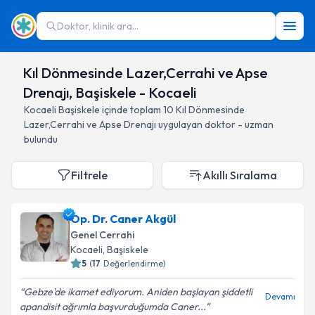
Doktor, klinik ara...
Kıl Dönmesinde Lazer,Cerrahi ve Apse
Drenajı, Başiskele - Kocaeli
Kocaeli
Başiskele
içinde toplam
10
Kıl Dönmesinde
Lazer,Cerrahi ve Apse Drenajı
uygulayan doktor - uzman
bulundu
Filtrele
Akıllı Sıralama
Op. Dr. Caner Akgül
Genel Cerrahi
Kocaeli
, Başiskele
5
(
17
Değerlendirme)
Gebze'de ikamet ediyorum. Aniden başlayan şiddetli
Devamı
apandisit ağrımla başvurduğumda Caner...