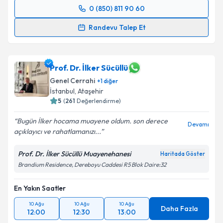
0 (850) 811 90 60
Randevu Takvimi Talebi
Randevu Talep Et
Op. Dr. Cem Oruç
için randevu takvimi talebi
oluşturun. Size bu uzmandan randevu almanız için bir
takvim hazırlandığında e-posta ile bilgilendireceğiz.
Prof. Dr. İlker Sücüllü
Genel Cerrahi
+
1
diğer
E-posta Adresiniz
İstanbul
, Ataşehir
5
(
261
Değerlendirme)
Bugün İlker hocama muayene oldum. son derece
Devamı
açıklayıcı ve rahatlamanızı...
Kişisel verilerimin işlenmesine ilişkin
Aydınlatma
Metni
'ni okudum ve kişisel verilerimin belirtilen
Prof. Dr. İlker Sücüllü Muayenehanesi
Haritada Göster
kapsamda işlenmesini kabul ediyorum.
Brandium Residence, Dereboyu Caddesi R5 Blok Daire:32
Takvim Talebini Gönder
En Yakın Saatler
10 Ağu
10 Ağu
10 Ağu
Daha Fazla
12:00
12:30
13:00