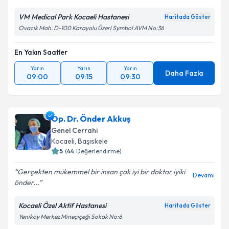
VM Medical Park Kocaeli Hastanesi
Haritada Göster
Ovacık Mah. D-100 Karayolu Üzeri Symbol AVM No:36
En Yakın Saatler
Yarın
Yarın
Yarın
Daha Fazla
09:00
09:15
09:30
Op. Dr. Önder Akkuş
Genel Cerrahi
Kocaeli
, Başiskele
5
(
44
Değerlendirme)
Gerçekten mükemmel bir insan çok iyi bir doktor iyiki
Devamı
önder...
Kocaeli Özel Aktif Hastanesi
Haritada Göster
Yeniköy Merkez Mineçiçeği Sokak No:6