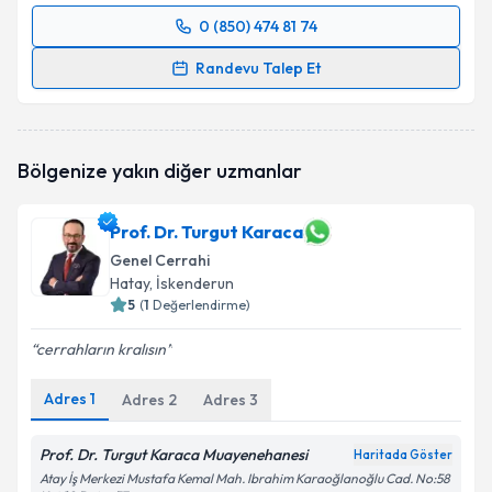
0 (850) 474 81 74
Randevu Takvimi Talebi
Randevu Talep Et
Op. Dr. Önder Akkuş
için randevu takvimi talebi
oluşturun. Size bu uzmandan randevu almanız için bir
takvim hazırlandığında e-posta ile bilgilendireceğiz.
Bölgenize yakın diğer uzmanlar
E-posta Adresiniz
Prof. Dr. Turgut Karaca
Genel Cerrahi
Hatay
, İskenderun
Kişisel verilerimin işlenmesine ilişkin
5
(
1
Değerlendirme)
Aydınlatma
Metni
'ni okudum ve kişisel verilerimin belirtilen
cerrahların kralısın
kapsamda işlenmesini kabul ediyorum.
Adres
1
Adres
2
Adres
3
Takvim Talebini Gönder
Prof. Dr. Turgut Karaca Muayenehanesi
Haritada Göster
Atay İş Merkezi Mustafa Kemal Mah. Ibrahim Karaoğlanoğlu Cad. No:58