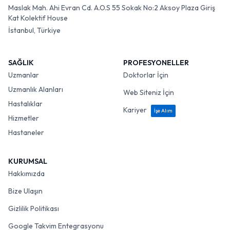
Maslak Mah. Ahi Evran Cd. A.O.S 55 Sokak No:2 Aksoy Plaza Giriş
Kat Kolektif House
İstanbul, Türkiye
SAĞLIK
PROFESYONELLER
Uzmanlar
Doktorlar İçin
Uzmanlık Alanları
Web Siteniz İçin
Hastalıklar
Kariyer
İşe Alım
Hizmetler
Hastaneler
KURUMSAL
Hakkımızda
Bize Ulaşın
Gizlilik Politikası
Google Takvim Entegrasyonu