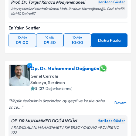
Prof. Dr. Turgut Karaca Muayenehanesi
Haritada Göster
Atay İş Merkezi Mustafa Kemal Mah. Ibrahim Karaoğlanoğlu Cad. No:58
Takvim Talebini Gönder
Kat:10 Daire:57
En Yakın Saatler
10 Ağu
10 Ağu
10 Ağu
Daha Fazla
09:00
09:30
10:00
Op. Dr. Muhammed Doğangün
Genel Cerrahi
Sakarya
, Serdivan
5
(
27
Değerlendirme)
Köpük tedavimin üzerinden ay geçti ve keşke daha
Devamı
önce...
OP. DR MUHAMMED DOĞANGÜN
Haritada Göster
ARABACI ALANI MAH MEHMET AKİF ERSOY CAD NO 49 DAİRE NO
103