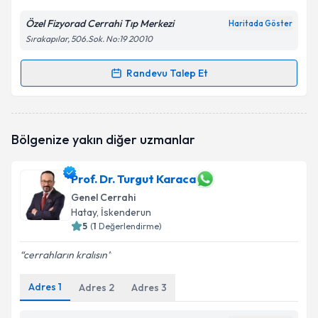
Özel Fizyorad Cerrahi Tıp Merkezi
Haritada Göster
Sırakapılar, 506.Sok. No:19 20010
Randevu Talep Et
Randevu Takvimi Talebi
Dr. Ahmet İmdat Koçberber
için randevu takvimi
Bölgenize yakın diğer uzmanlar
talebi oluşturun. Size bu uzmandan randevu almanız
için bir takvim hazırlandığında e-posta ile
bilgilendireceğiz.
Prof. Dr. Turgut Karaca
Genel Cerrahi
E-posta Adresiniz
Hatay
, İskenderun
5
(
1
Değerlendirme)
cerrahların kralısın
Kişisel verilerimin işlenmesine ilişkin
Aydınlatma
Metni
'ni okudum ve kişisel verilerimin belirtilen
Adres
1
Adres
2
Adres
3
kapsamda işlenmesini kabul ediyorum.