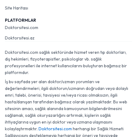
Site Haritası
PLATFORMLAR
Doktorsitesi.com
Doktorsitesi.az
Doktorsitesi.com sağlık sektöründe hizmet veren tıp doktorları,
diş hekimleri, fizyoterapistler, psikologlar vb. sağlık
profesyonelleri ile internet kullanıcılarını buluşturan bağımsız bir
platformdur.
İş bu sayfada yer alan doktor/uzman yorumları ve
değerlendirmeleri, ilgili doktorun/uzmanın doğrudan veya dolaylı
emri, talebi, önerisi, tavsiyesi ve/veya ricası olmaksızın, ilgili
hasta/danışan tarafından bağımsız olarak yazılmaktadır. Bu web
sitesinin amacı, sağlık alanında kamuoyunun bilgilendirilmesini
sağlamak, sağlık okuryazarlığını artırmak, kişilerin sağlık
ihtiyaçlarına uygun en iyi doktor veya uzmana ulaşmasını
kolaylaştırmaktır.
Doktorsitesi.com
herhangi bir Sağlık Hizmeti
Sağlayıcısını desteklemeyip herhangi bir öneri ve tavsiyede