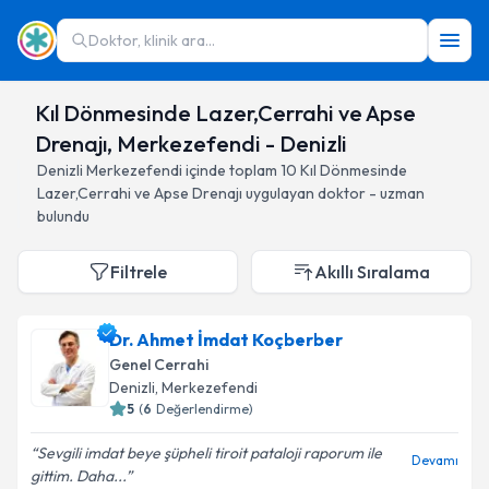
Doktor, klinik ara...
Kıl Dönmesinde Lazer,Cerrahi ve Apse
Drenajı, Merkezefendi - Denizli
Denizli
Merkezefendi
içinde toplam
10
Kıl Dönmesinde
Lazer,Cerrahi ve Apse Drenajı
uygulayan doktor - uzman
bulundu
Filtrele
Akıllı Sıralama
Dr. Ahmet İmdat Koçberber
Genel Cerrahi
Denizli
, Merkezefendi
5
(
6
Değerlendirme)
Sevgili imdat beye şüpheli tiroit pataloji raporum ile
Devamı
gittim. Daha...