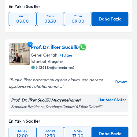
En Yakın Saatler
Yarın
Yarın
Yarın
Daha Fazla
08:00
08:30
09:00
Prof. Dr. İlker Sücüllü
Genel Cerrahi
+
1
diğer
İstanbul
, Ataşehir
5
(
261
Değerlendirme)
Bugün İlker hocama muayene oldum. son derece
Devamı
açıklayıcı ve rahatlamanızı...
Prof. Dr. İlker Sücüllü Muayenehanesi
Haritada Göster
Brandium Residence, Dereboyu Caddesi R5 Blok Daire:32
En Yakın Saatler
10 Ağu
10 Ağu
10 Ağu
Daha Fazla
12:00
12:30
13:00