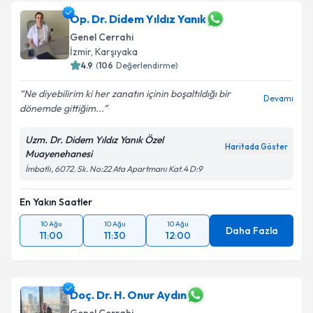
Op. Dr. Didem Yıldız Yanık
Genel Cerrahi
İzmir
, Karşıyaka
4.9
(
106
Değerlendirme)
Ne diyebilirim ki her zanatın içinin boşaltıldığı bir
Devamı
dönemde gittiğim...
Uzm. Dr. Didem Yıldız Yanık Özel
Haritada Göster
Muayenehanesi
İmbatlı, 6072. Sk. No:22 Ata Apartmanı Kat.4 D:9
En Yakın Saatler
10 Ağu
10 Ağu
10 Ağu
Daha Fazla
11:00
11:30
12:00
Doç. Dr. H. Onur Aydın