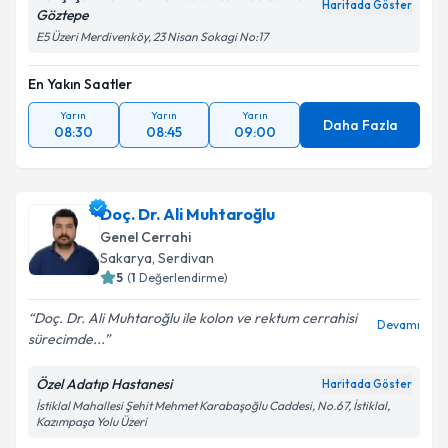
Haritada Göster
Göztepe
E5 Üzeri Merdivenköy, 23 Nisan Sokagi No:17
En Yakın Saatler
Yarın
Yarın
Yarın
Daha Fazla
08:30
08:45
09:00
Doç. Dr. Ali Muhtaroğlu
Genel Cerrahi
Sakarya
, Serdivan
5
(
1
Değerlendirme)
Doç. Dr. Ali Muhtaroğlu ile kolon ve rektum cerrahisi
Devamı
sürecimde...
Özel Adatıp Hastanesi
Haritada Göster
İstiklal Mahallesi Şehit Mehmet Karabaşoğlu Caddesi, No.67, İstiklal,
Kazımpaşa Yolu Üzeri