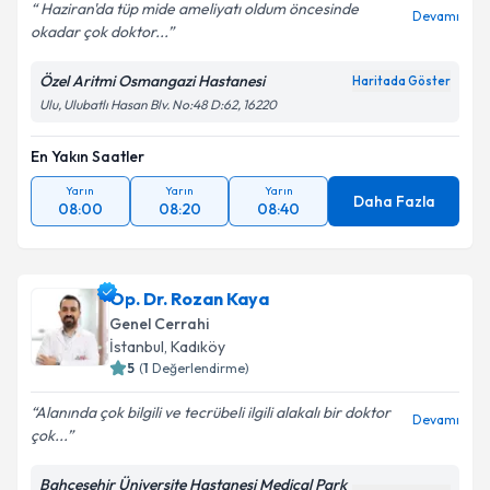
Haziran'da tüp mide ameliyatı oldum öncesinde
Devamı
okadar çok doktor...
Özel Aritmi Osmangazi Hastanesi
Haritada Göster
Ulu, Ulubatlı Hasan Blv. No:48 D:62, 16220
En Yakın Saatler
Yarın
Yarın
Yarın
Daha Fazla
08:00
08:20
08:40
Op. Dr. Rozan Kaya
Genel Cerrahi
İstanbul
, Kadıköy
5
(
1
Değerlendirme)
Alanında çok bilgili ve tecrübeli ilgili alakalı bir doktor
Devamı
çok...
Bahçeşehir Üniversite Hastanesi Medical Park