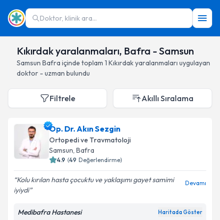
Doktor, klinik ara...
Kıkırdak yaralanmaları, Bafra - Samsun
Samsun
Bafra
içinde toplam
1
Kıkırdak yaralanmaları
uygulayan
doktor - uzman bulundu
Filtrele
Akıllı Sıralama
Op. Dr. Akın Sezgin
Ortopedi ve Travmatoloji
Samsun
, Bafra
4.9
(
49
Değerlendirme)
Kolu kırılan hasta çocuktu ve yaklaşımı gayet samimi
Devamı
iyiydi
Medibafra Hastanesi
Haritada Göster