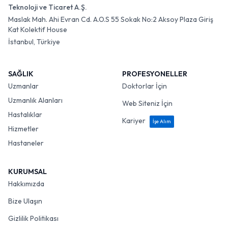
Teknoloji ve Ticaret A.Ş.
Maslak Mah. Ahi Evran Cd. A.O.S 55 Sokak No:2 Aksoy Plaza Giriş
Kat Kolektif House
İstanbul, Türkiye
SAĞLIK
PROFESYONELLER
Uzmanlar
Doktorlar İçin
Uzmanlık Alanları
Web Siteniz İçin
Hastalıklar
Kariyer
İşe Alım
Hizmetler
Hastaneler
KURUMSAL
Hakkımızda
Bize Ulaşın
Gizlilik Politikası