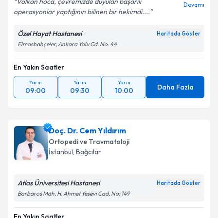
Volkan hoca, çevremizde duyulan başarılı
Devamı
operasyonlar yaptığının bilinen bir hekimdi....
Özel Hayat Hastanesi
Haritada Göster
Elmasbahçeler, Ankara Yolu Cd. No: 44
En Yakın Saatler
Yarın
Yarın
Yarın
Daha Fazla
09:00
09:30
10:00
Doç. Dr. Cem Yıldırım
Ortopedi ve Travmatoloji
İstanbul
, Bağcılar
Atlas Üniversitesi Hastanesi
Haritada Göster
Barbaros Mah, H. Ahmet Yesevi Cad, No: 149
En Yakın Saatler