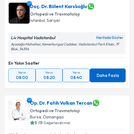
için bir takvim hazırlandığında e-posta ile
Doç. Dr. Bülent Karslıoğlu
bilgilendireceğiz.
Ortopedi ve Travmatoloji
İstanbul
, Sarıyer
E-posta Adresiniz
Liv Hospital Vadistanbul
Haritada Göster
Ayazağa Mahallesi, Kemerburgaz Caddesi, Vadistanbul Park Etabı, 7F
Blok, 34396
Kişisel verilerimin işlenmesine ilişkin
Aydınlatma
Metni
'ni okudum ve kişisel verilerimin belirtilen
En Yakın Saatler
kapsamda işlenmesini kabul ediyorum.
Yarın
Yarın
Yarın
Daha Fazla
08:00
08:20
08:40
Takvim Talebini Gönder
Op. Dr. Fatih Volkan Tercan
Ortopedi ve Travmatoloji
Bursa
, Osmangazi
5
(
13
Değerlendirme)