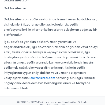
Doktorsitesi.com
Doktorsitesi.az
Doktorsitesi.com sağlık sektöründe hizmet veren tıp doktorları,
diş hekimleri, fizyoterapistler, psikologlar vb. sağlık
profesyonelleri ile internet kullanıcılarını buluşturan bağımsız bir
platformdur.
İş bu sayfada yer alan doktor/uzman yorumları ve
değerlendirmeleri, ilgili doktorun/uzmanın doğrudan veya dolaylı
emri, talebi, önerisi, tavsiyesi ve/veya ricası olmaksızın, ilgili
hasta/danışan tarafından bağımsız olarak yazılmaktadır. Bu web
sitesinin amacı, sağlık alanında kamuoyunun bilgilendirilmesini
sağlamak, sağlık okuryazarlığını artırmak, kişilerin sağlık
ihtiyaçlarına uygun en iyi doktor veya uzmana ulaşmasını
kolaylaştırmaktır.
Doktorsitesi.com
herhangi bir Sağlık Hizmeti
Sağlayıcısını desteklemeyip herhangi bir öneri ve tavsiyede
bulunmamaktadır.
© 2007 - 2026 Doktorsitesi.com. Tüm Hakları Saklıdır.