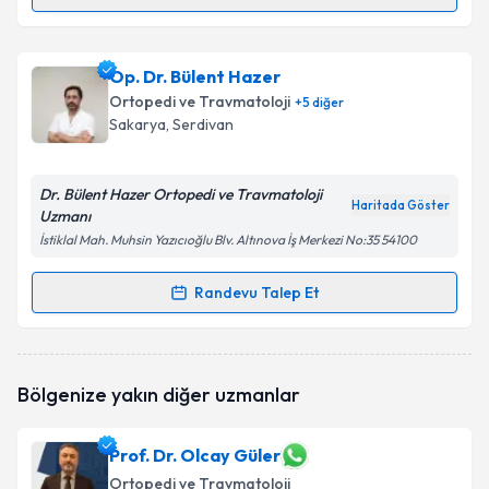
Randevu Takvimi Talebi
Op. Dr. Hikmet Çinka
için randevu takvimi talebi
Op. Dr. Bülent Hazer
oluşturun. Size bu uzmandan randevu almanız için bir
Ortopedi ve Travmatoloji
+
5
diğer
takvim hazırlandığında e-posta ile bilgilendireceğiz.
Sakarya
, Serdivan
E-posta Adresiniz
Dr. Bülent Hazer Ortopedi ve Travmatoloji
Haritada Göster
Uzmanı
İstiklal Mah. Muhsin Yazıcıoğlu Blv. Altınova İş Merkezi No:35 54100
Kişisel verilerimin işlenmesine ilişkin
Aydınlatma
Metni
'ni okudum ve kişisel verilerimin belirtilen
Randevu Talep Et
Randevu Takvimi Talebi
kapsamda işlenmesini kabul ediyorum.
Op. Dr. Bülent Hazer
için randevu takvimi talebi
Takvim Talebini Gönder
Bölgenize yakın diğer uzmanlar
oluşturun. Size bu uzmandan randevu almanız için bir
takvim hazırlandığında e-posta ile bilgilendireceğiz.
Prof. Dr. Olcay Güler
E-posta Adresiniz
Ortopedi ve Travmatoloji