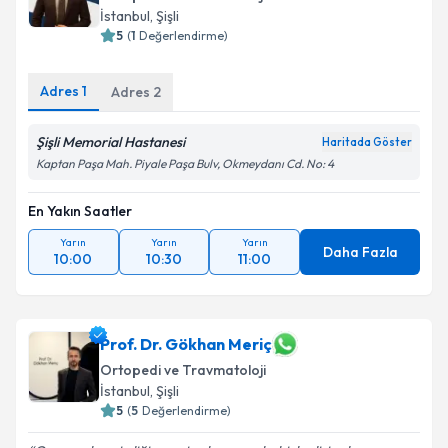
İstanbul
, Şişli
5
(
1
Değerlendirme)
Kişisel verilerimin işlenmesine ilişkin
Aydınlatma
Adres
1
Adres
2
Metni
'ni okudum ve kişisel verilerimin belirtilen
kapsamda işlenmesini kabul ediyorum.
Şişli Memorial Hastanesi
Haritada Göster
Kaptan Paşa Mah. Piyale Paşa Bulv, Okmeydanı Cd. No: 4
Takvim Talebini Gönder
En Yakın Saatler
Yarın
Yarın
Yarın
Daha Fazla
10:00
10:30
11:00
Prof. Dr. Gökhan Meriç
Ortopedi ve Travmatoloji
İstanbul
, Şişli
5
(
5
Değerlendirme)