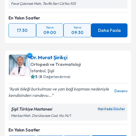
Fevzi Çakmak Mah, Tevfik İleri Cd No:105
En Yakın Saatler
Yarın
Yarın
17:30
Daha Fazla
09:00
09:30
Dr. Murat Şirikçi
Ortopedi ve Travmatoloji
İstanbul
, Şişli
5
(
8
Değerlendirme)
Ayak bileği burkulması ve yan bağ kopması nedeniyle
Devamı
kendisinden randevu...
Şişli Türkiye Hastanesi
Haritada Göster
Merkez Mah. Darülaceze Cad. No:14/1
En Yakın Saatler