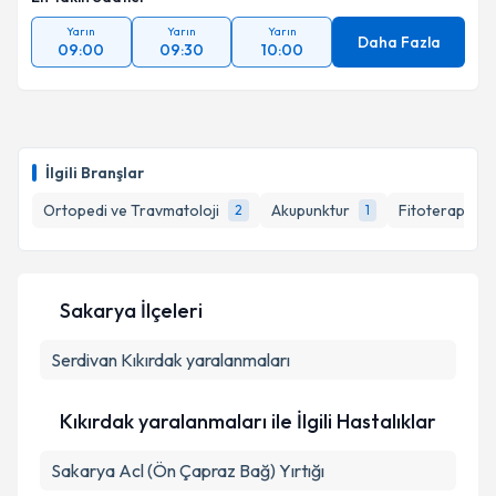
Yarın
Yarın
Yarın
Daha Fazla
09:00
09:30
10:00
İlgili Branşlar
Ortopedi ve Travmatoloji
Akupunktur
Fitoterapi
2
1
1
Sakarya İlçeleri
Serdivan
Kıkırdak yaralanmaları
Kıkırdak yaralanmaları ile İlgili Hastalıklar
Sakarya Acl (Ön Çapraz Bağ) Yırtığı