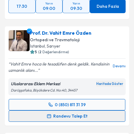
Yarın
Yarın
17:30
Daha Fazla
09:00
09:30
Prof. Dr. Vahit Emre Özden
Ortopedi ve Travmatoloji
İstanbul
, Sarıyer
5
(
2
Değerlendirme)
Vahit Emre hoca ile tesadüfen denk geldik. Kendisinin
Devamı
uzmanlık alanı...
Uluslararası Eklem Merkezi
Haritada Göster
Darüşşafaka, Büyükdere Cd. No:40, 34457
0 (850) 811 31 39
Randevu Takvimi Talebi
Randevu Talep Et
Prof. Dr. Vahit Emre Özden
için randevu takvimi
talebi oluşturun. Size bu uzmandan randevu almanız