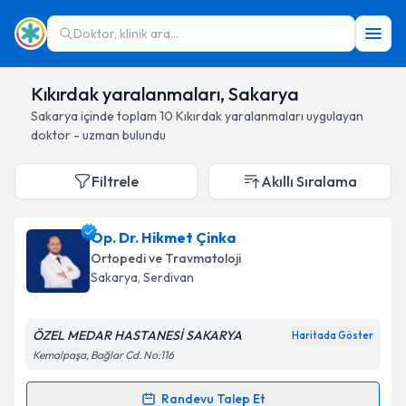
Doktor, klinik ara...
Kıkırdak yaralanmaları, Sakarya
Sakarya
içinde toplam
10
Kıkırdak yaralanmaları
uygulayan
doktor - uzman bulundu
Filtrele
Akıllı Sıralama
Op. Dr. Hikmet Çinka
Ortopedi ve Travmatoloji
Sakarya
, Serdivan
ÖZEL MEDAR HASTANESİ SAKARYA
Haritada Göster
Kemalpaşa, Bağlar Cd. No:116
Randevu Talep Et