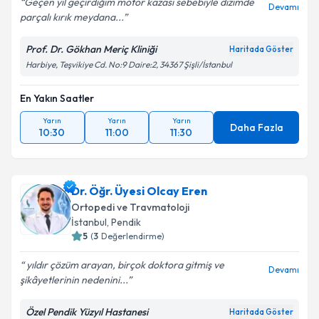
Geçen yıl geçirdiğim motor kazası sebebiyle dizimde
Devamı
parçalı kırık meydana...
Prof. Dr. Gökhan Meriç Kliniği
Haritada Göster
Harbiye, Teşvikiye Cd. No:9 Daire:2, 34367 Şişli/İstanbul
En Yakın Saatler
Yarın
Yarın
Yarın
Daha Fazla
10:30
11:00
11:30
Dr. Öğr. Üyesi Olcay Eren
Ortopedi ve Travmatoloji
İstanbul
, Pendik
5
(
3
Değerlendirme)
yıldır çözüm arayan, birçok doktora gitmiş ve
Devamı
şikâyetlerinin nedenini...
Özel Pendik Yüzyıl Hastanesi
Haritada Göster