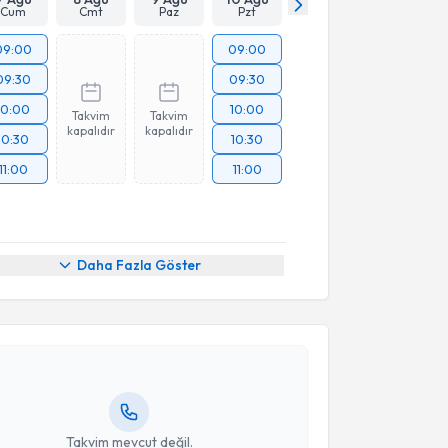
Cum
Cmt
Paz
Pzt
09:00
09:00
09:30
09:30
10:00
10:00
Takvim
Takvim
kapalıdır
kapalıdır
10:30
10:30
11:00
11:00
akvimi Talebi
Daha Fazla Göster
Serkan Erkuş
için randevu takvimi talebi oluşturun.
andan randevu almanız için bir takvim
ında e-posta ile bilgilendireceğiz.
resiniz
Takvim mevcut değil.