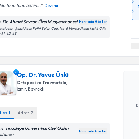
lde tane tane bütün...
Devamı
. Dr. Ahmet Savran Özel Muayenehanesi
Haritada Göster
let Mah. Şehit Polis Fethi Sekin Cad. No: 6 Ventus Plaza Kat:6 Ofis
 61-62-63
Randevu T
Op. Dr. Ya
Op. Dr. Yavuz Ünlü
bu uzmandan
Ortopedi ve Travmatoloji
posta ile bi
İzmir
, Bayraklı
E-posta Ad
B
dres
1
Adres
2
Kişisel
mir Tınaztepe Üniversitesi Özel Galen
Haritada Göster
okudum
stanesi