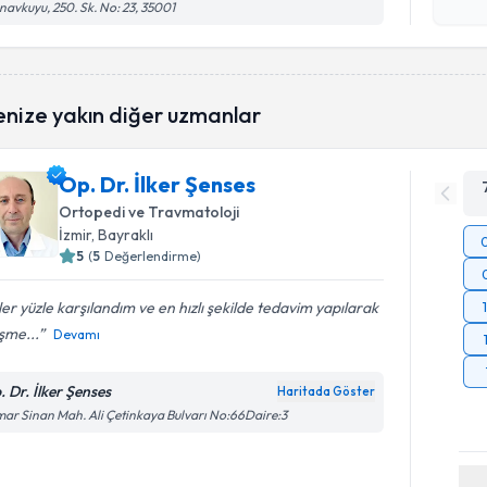
işlenm
avkuyu, 250. Sk. No: 23, 35001
enize yakın diğer uzmanlar
Op. Dr. İlker Şenses
Ortopedi ve Travmatoloji
İzmir
, Bayraklı
5
(
5
Değerlendirme)
er yüzle karşılandım ve en hızlı şekilde tedavim yapılarak
eşme...
Devamı
. Dr. İlker Şenses
Haritada Göster
ar Sinan Mah. Ali Çetinkaya Bulvarı No:66Daire:3