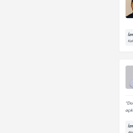
İz
Kah
Dok
açık
İz
Ata