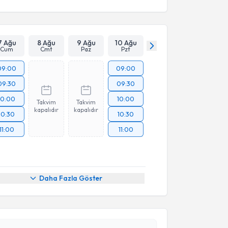
7 Ağu
8 Ağu
9 Ağu
10 Ağu
Cum
Cmt
Paz
Pzt
09:00
09:00
09:30
09:30
10:00
10:00
Takvim
Takvim
kapalıdır
kapalıdır
10:30
10:30
11:00
11:00
akvimi Talebi
Daha Fazla Göster
ustafa Özcan
için randevu takvimi talebi oluşturun.
andan randevu almanız için bir takvim
ında e-posta ile bilgilendireceğiz.