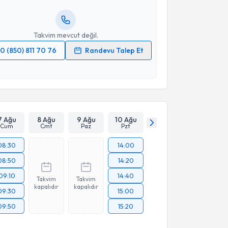
resiniz
Takvim mevcut değil.
0 (850) 811 70 76
Randevu Talep Et
 verilerimin işlenmesine ilişkin
Aydınlatma Metni
'ni
 ve kişisel verilerimin belirtilen kapsamda
esini kabul ediyorum.
Takvim Talebini Gönder
7 Ağu
8 Ağu
9 Ağu
10 Ağu
Cum
Cmt
Paz
Pzt
08:30
14:00
08:50
14:20
09:10
14:40
Takvim
Takvim
kapalıdır
kapalıdır
09:30
15:00
09:50
15:20