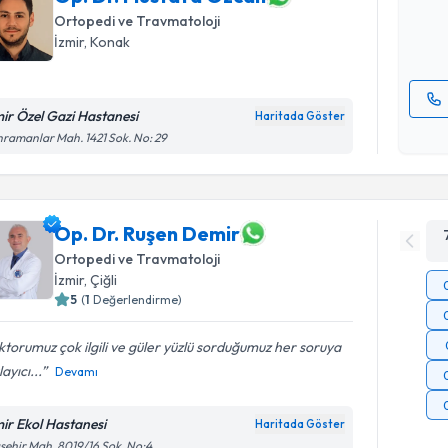
Ortopedi ve Travmatoloji
E-posta Ad
İzmir
, Konak
mir Özel Gazi Hastanesi
Haritada Göster
Kişisel
ramanlar Mah. 1421 Sok. No: 29
okudum
işlenm
Op. Dr. Ruşen Demir
Ortopedi ve Travmatoloji
İzmir
, Çiğli
5
(
1
Değerlendirme)
torumuz çok ilgili ve güler yüzlü sorduğumuz her soruya
layıcı...
Devamı
mir Ekol Hastanesi
Haritada Göster
şehir Mah. 8019/16 Sok. No:4