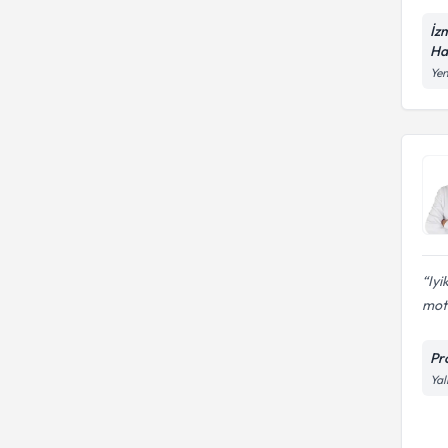
İz
Ha
Yen
Iyi
mot
Pr
Yal