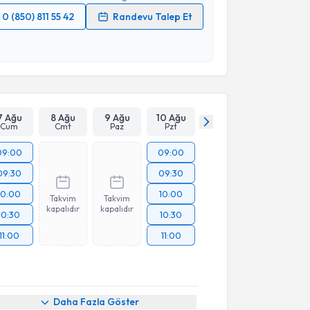
0 (850) 811 55 42
Randevu Talep Et
 verilerimin işlenmesine ilişkin
Aydınlatma Metni
'ni
 ve kişisel verilerimin belirtilen kapsamda
esini kabul ediyorum.
Takvim Talebini Gönder
7 Ağu
8 Ağu
9 Ağu
10 Ağu
Cum
Cmt
Paz
Pzt
09:00
09:00
09:30
09:30
10:00
10:00
Takvim
Takvim
kapalıdır
kapalıdır
10:30
10:30
11:00
11:00
Daha Fazla Göster