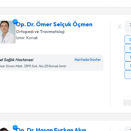
Op. Dr. Ömer Selçuk Öçmen
Ortopedi ve Travmatoloji
İzmir
, Konak
el Sağlık Hastanesi
Haritada Göster
ar Sinan Mah. 1399 Sok. No:25 Konak İzmir
Op. Dr. Hasan Furkan Akın