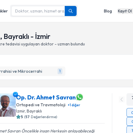
ikler
Blog
Kayıt Ol
 Bayraklı - İzmir
re tedavisi
uygulayan doktor - uzman bulundu
rrahisi ve Mikrocerrahi
1
Op. Dr. Ahmet Savran
Ortopedi ve Travmatoloji
+
1
diğer
İzmir
, Bayraklı
5
(
57
Değerlendirme)
et Savran Öncelikle insan Herkesin anlayabileceği