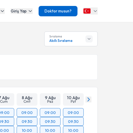
Giriş Yap
Doktor musun?
Sıralama
Akıllı Sıralama
7 Ağu
8 Ağu
9 Ağu
10 Ağu
Cum
Cmt
Paz
Pzt
09:00
09:00
09:00
09:00
09:30
09:30
09:30
09:30
10:00
10:00
10:00
10:00