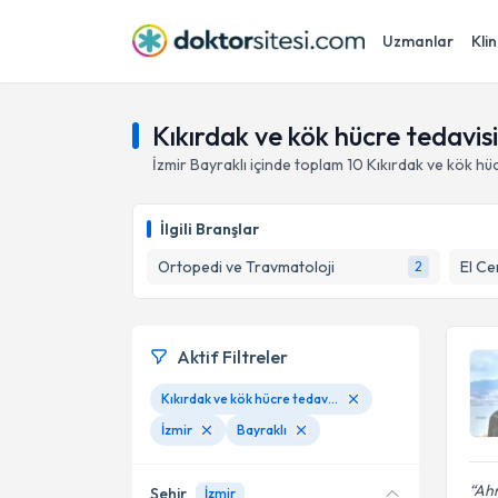
Uzmanlar
Klin
Kıkırdak ve kök hücre tedavisi,
İzmir
Bayraklı
içinde toplam
10
Kıkırdak ve kök hüc
İlgili Branşlar
Ortopedi ve Travmatoloji
El Ce
2
Aktif Filtreler
Kıkırdak ve kök hücre tedavisi
İzmir
Bayraklı
Ahm
Şehir
İzmir