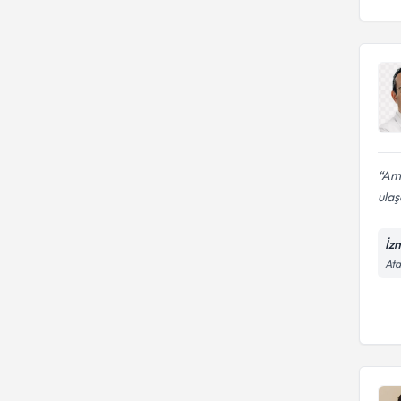
Ame
ulaş
İz
Ata