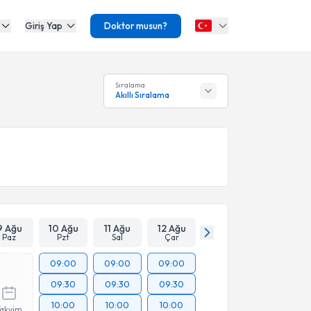
Giriş Yap
Doktor musun?
Sıralama
Akıllı Sıralama
9 Ağu
10 Ağu
11 Ağu
12 Ağu
Paz
Pzt
Sal
Çar
09:00
09:00
09:00
09:30
09:30
09:30
10:00
10:00
10:00
Takvim