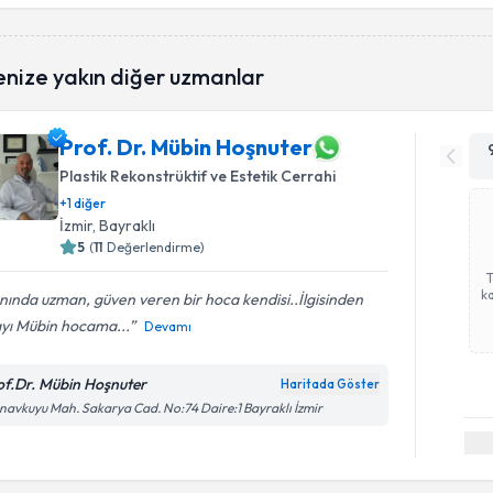
enize yakın diğer uzmanlar
Prof. Dr. Mübin Hoşnuter
Plastik Rekonstrüktif ve Estetik Cerrahi
+
1
diğer
İzmir
, Bayraklı
5
(
11
Değerlendirme)
ka
nında uzman, güven veren bir hoca kendisi..İlgisinden
ayı Mübin hocama...
Devamı
of.Dr. Mübin Hoşnuter
Haritada Göster
avkuyu Mah. Sakarya Cad. No:74 Daire:1 Bayraklı İzmir