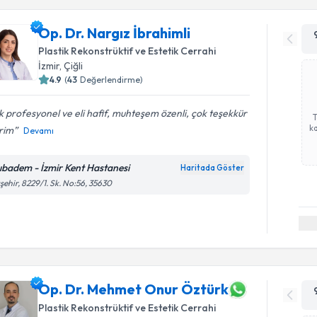
Op. Dr. Nargız İbrahimli
Plastik Rekonstrüktif ve Estetik Cerrahi
İzmir
, Çiğli
4.9
(
43
Değerlendirme)
 profesyonel ve eli hafif, muhteşem özenli, çok teşekkür
ka
rim
Devamı
ıbadem - İzmir Kent Hastanesi
Haritada Göster
şehir, 8229/1. Sk. No:56, 35630
Op. Dr. Mehmet Onur Öztürk
Plastik Rekonstrüktif ve Estetik Cerrahi