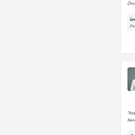
Önc
İzm
Dom
Ayş
Kend