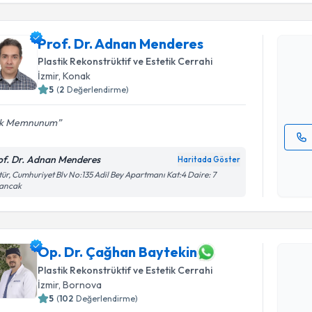
Prof. Dr.
Prof. Dr. Adnan Menderes
oluşturun. 
Plastik Rekonstrüktif ve Estetik Cerrahi
hazırlandığ
İzmir
, Konak
E-posta Ad
5
(
2
Değerlendirme)
k Memnunum
Kişisel
of. Dr. Adnan Menderes
Haritada Göster
okudum
tür, Cumhuriyet Blv No:135 Adil Bey Apartmanı Kat:4 Daire: 7
sancak
işlenm
Randevu T
Op. Dr. Ç
Op. Dr. Çağhan Baytekin
Size bu uzm
Plastik Rekonstrüktif ve Estetik Cerrahi
hazırlandığ
İzmir
, Bornova
5
(
102
Değerlendirme)
E-posta Ad