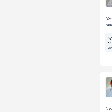
Dol
rah
Op
Mu
Kül
. y