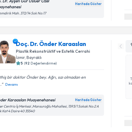
. Dr. Ayşen Gür Usluer Özel
Haritada Göster
aynehanesi
ımdirik Mah. 372/14 Sok No:17
Doç. Dr. Önder Karaaslan
Plastik Rekonstrüktif ve Estetik Cerrahi
İzmir
, Bayraklı
5
(
92
Değerlendirme)
hiş bir doktor Önder bey. Ağrı, sızı olmadan en
ka
.
Devamı
der Karaaslan Muayenehanesi
Haritada Göster
er Centrio İş Merkezi ,Mansuroğlu Mahallesi, 1593/1 Sokak No:2 A
k Kat 4 Daire 40 35540
Randevu T