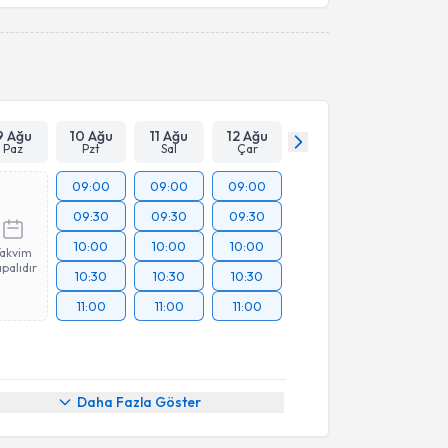
Takvim Talebini Gönder
9 Ağu
10 Ağu
11 Ağu
12 Ağu
Paz
Pzt
Sal
Çar
09:00
09:00
09:00
09:30
09:30
09:30
10:00
10:00
10:00
Takvim
palıdır
10:30
10:30
10:30
11:00
11:00
11:00
Daha Fazla Göster