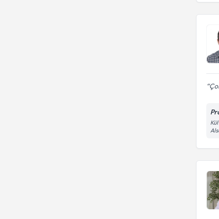
Ço
Pr
Kül
Al