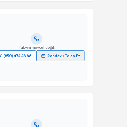
 Adnan Menderes
için randevu takvimi talebi
Size bu uzmandan randevu almanız için bir takvim
ında e-posta ile bilgilendireceğiz.
resiniz
Takvim mevcut değil.
0 (850) 474 48 86
Randevu Talep Et
 verilerimin işlenmesine ilişkin
Aydınlatma Metni
'ni
 ve kişisel verilerimin belirtilen kapsamda
esini kabul ediyorum.
akvimi Talebi
Takvim Talebini Gönder
ağhan Baytekin
için randevu takvimi talebi oluşturun.
andan randevu almanız için bir takvim
ında e-posta ile bilgilendireceğiz.
resiniz