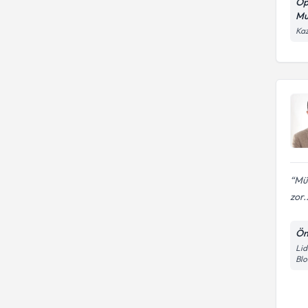
Op
Mu
Kaz
Müt
zor..
Ön
Lid
Blo