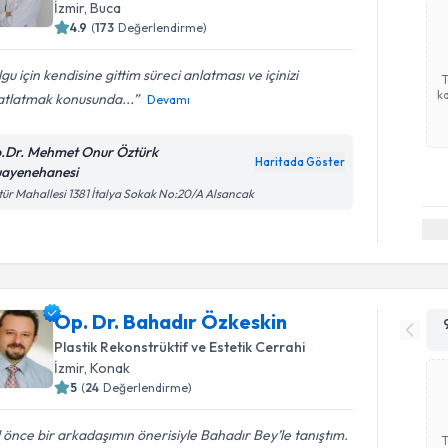
İzmir
, Buca
4.9
(
173
Değerlendirme)
gu için kendisine gittim süreci anlatması ve içinizi
ka
atlatmak konusunda...
Devamı
.Dr. Mehmet Onur Öztürk
Haritada Göster
ayenehanesi
tür Mahallesi 1381 İtalya Sokak No:20/A Alsancak
Op. Dr. Bahadır Özkeskin
Plastik Rekonstrüktif ve Estetik Cerrahi
İzmir
, Konak
5
(
24
Değerlendirme)
ıl önce bir arkadaşımın önerisiyle Bahadır Bey’le tanıştım.