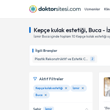
Uzmanlar
Klin
Kepçe kulak estetiği, Buca - İ
İzmir
Buca
içinde toplam
10
Kepçe kulak estetiği
uy
İlgili Branşlar
Plastik Rekonstrüktif ve Estetik Cerrahi
2
Aktif Filtreler
Kepçe kulak estetiği
İzmir
Buca
Ben
Şehir
İzmir