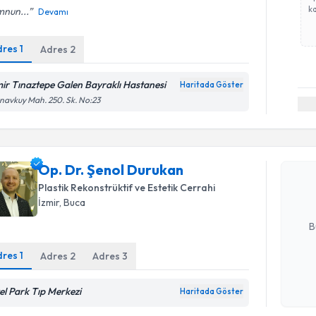
ka
nun...
Devamı
dres
1
Adres
2
mir Tınaztepe Galen Bayraklı Hastanesi
Haritada Göster
avkuy Mah. 250. Sk. No:23
Randevu T
Op. Dr. Ş
Size bu uzm
Op. Dr. Şenol Durukan
hazırlandığ
Plastik Rekonstrüktif ve Estetik Cerrahi
İzmir
, Buca
E-posta Ad
B
dres
1
Adres
2
Adres
3
Kişisel
el Park Tıp Merkezi
okudum
Haritada Göster
işlenm