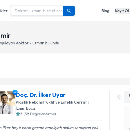
ikler
Blog
Kayıt Ol
zmir
gulayan doktor - uzman bulundu
Doç. Dr. İlker Uyar
Plastik Rekonstrüktif ve Estetik Cerrahi
İzmir
, Buca
5
(
39
Değerlendirme)
 İlker bey'e karın germe ameliyatı oldum sonuçtan çok