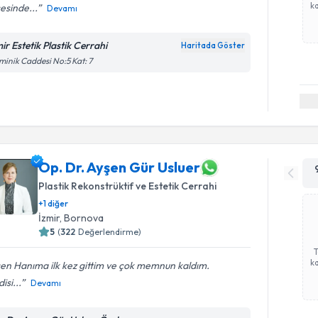
ka
esinde...
Devamı
ir Estetik Plastik Cerrahi
Haritada Göster
inik Caddesi No:5 Kat: 7
Op. Dr. Ayşen Gür Usluer
Plastik Rekonstrüktif ve Estetik Cerrahi
+
1
diğer
İzmir
, Bornova
5
(
322
Değerlendirme)
ka
en Hanıma ilk kez gittim ve çok memnun kaldım.
isi...
Devamı