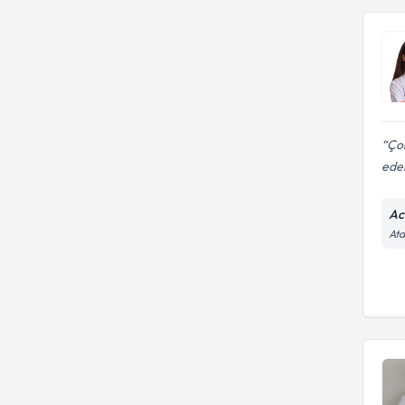
Çok
ede
Ac
Ata