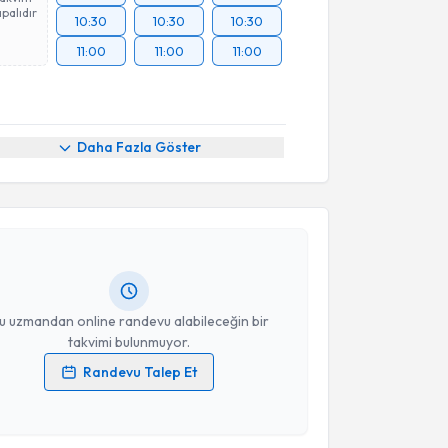
palıdır
10:30
10:30
10:30
11:00
11:00
11:00
akvimi Talebi
Daha Fazla Göster
enol Durukan
için randevu takvimi talebi oluşturun.
andan randevu almanız için bir takvim
ında e-posta ile bilgilendireceğiz.
resiniz
u uzmandan online randevu alabileceğin bir
takvimi bulunmuyor.
Randevu Talep Et
 verilerimin işlenmesine ilişkin
Aydınlatma Metni
'ni
 ve kişisel verilerimin belirtilen kapsamda
esini kabul ediyorum.