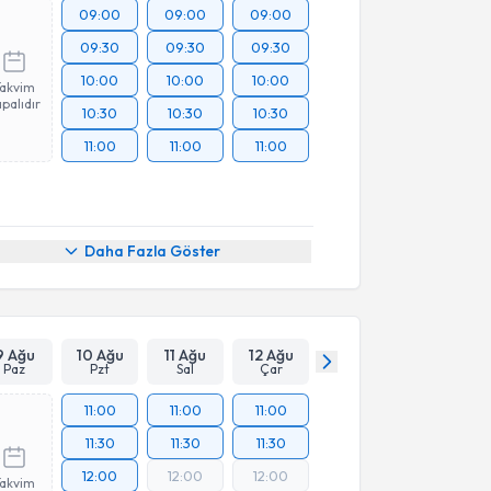
09:00
09:00
09:00
09:30
09:30
09:30
10:00
10:00
10:00
Takvim
palıdır
10:30
10:30
10:30
11:00
11:00
11:00
Daha Fazla Göster
9 Ağu
10 Ağu
11 Ağu
12 Ağu
Paz
Pzt
Sal
Çar
11:00
11:00
11:00
11:30
11:30
11:30
12:00
12:00
12:00
Takvim