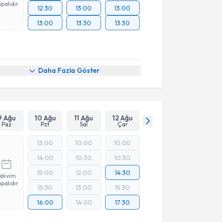
palıdır
12:30
13:00
13:00
13:00
13:30
13:30
Daha Fazla Göster
9 Ağu
10 Ağu
11 Ağu
12 Ağu
Paz
Pzt
Sal
Çar
13:00
10:00
10:00
14:00
10:30
10:30
15:00
12:00
14:30
Takvim
palıdır
15:30
13:00
15:30
16:00
14:00
17:30