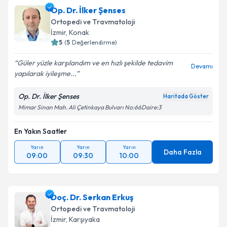
Op. Dr. İlker Şenses
Ortopedi ve Travmatoloji
İzmir
, Konak
5
(
5
Değerlendirme)
Güler yüzle karşılandım ve en hızlı şekilde tedavim
Devamı
yapılarak iyileşme...
Op. Dr. İlker Şenses
Haritada Göster
Mimar Sinan Mah. Ali Çetinkaya Bulvarı No:66Daire:3
En Yakın Saatler
Yarın
Yarın
Yarın
Daha Fazla
09:00
09:30
10:00
Doç. Dr. Serkan Erkuş
Ortopedi ve Travmatoloji
İzmir
, Karşıyaka