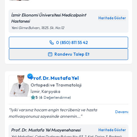
İzmir Ekonomi Üniversitesi Medicalpoint
Haritada Göster
Hastanesi
Yeni Girne Bulvarı, 1825. Sk. No:12
0 (850) 811 55 42
Randevu Takvimi Talebi
Randevu Talep Et
Doç. Dr. Serkan Erkuş
için randevu takvimi talebi
oluşturun. Size bu uzmandan randevu almanız için bir
Prof. Dr. Mustafa Yel
takvim hazırlandığında e-posta ile bilgilendireceğiz.
Ortopedi ve Travmatoloji
E-posta Adresiniz
İzmir
, Karşıyaka
5
(
6
Değerlendirme)
Iyiki varsınız hocam engin tecrübeniz ve hasta
Devamı
motivasyonunuz sayesinde annemin...
Kişisel verilerimin işlenmesine ilişkin
Aydınlatma
Metni
'ni okudum ve kişisel verilerimin belirtilen
Prof. Dr. Mustafa Yel Muayenehanesi
Haritada Göster
kapsamda işlenmesini kabul ediyorum.
Yalı Mahallesi, Caher Dudayev Bulvarı No: 93, 2. Kat, Daire: 3, Bostanlı