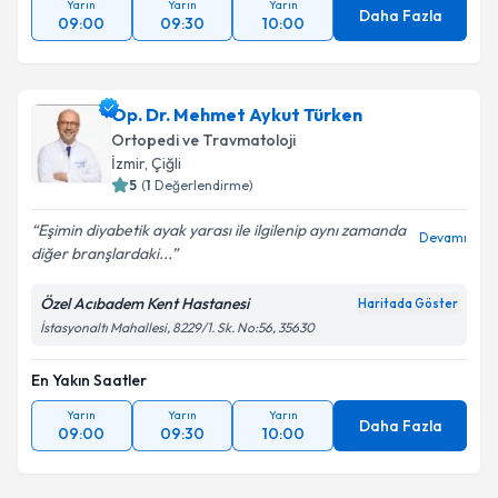
Yarın
Yarın
Yarın
Daha Fazla
09:00
09:30
10:00
Op. Dr. Mehmet Aykut Türken
Ortopedi ve Travmatoloji
İzmir
, Çiğli
5
(
1
Değerlendirme)
Eşimin diyabetik ayak yarası ile ilgilenip aynı zamanda
Devamı
diğer branşlardaki...
Özel Acıbadem Kent Hastanesi
Haritada Göster
İstasyonaltı Mahallesi, 8229/1. Sk. No:56, 35630
En Yakın Saatler
Yarın
Yarın
Yarın
Daha Fazla
09:00
09:30
10:00