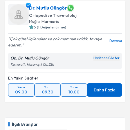
Dr. Mutlu Güngör
Ortopedi ve Travmatoloji
Muğla
, Marmaris
5
(
1
Değerlendirme)
Çok güzel ilgilendiler ve çok memnun kaldık, tavsiye
Devamı
ederim.
Op. Dr. Mutlu Güngör
Haritada Göster
Kemeraltı, Hasan Işık Cd. 22a
En Yakın Saatler
Yarın
Yarın
Yarın
Daha Fazla
09:00
09:30
10:00
İlgili Branşlar