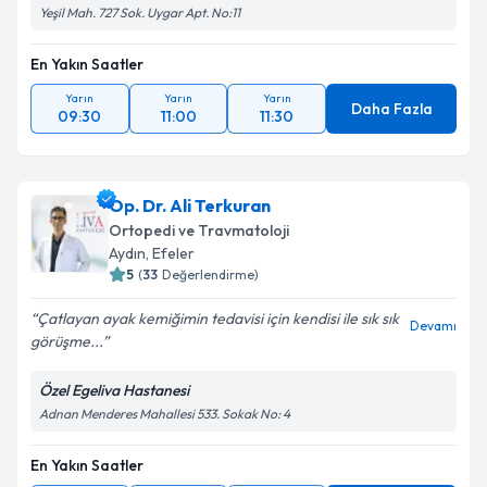
Yeşil Mah. 727 Sok. Uygar Apt. No:11
En Yakın Saatler
Yarın
Yarın
Yarın
Daha Fazla
09:30
11:00
11:30
Op. Dr. Ali Terkuran
Ortopedi ve Travmatoloji
Aydın
, Efeler
5
(
33
Değerlendirme)
Çatlayan ayak kemiğimin tedavisi için kendisi ile sık sık
Devamı
görüşme...
Özel Egeliva Hastanesi
Adnan Menderes Mahallesi 533. Sokak No: 4
En Yakın Saatler