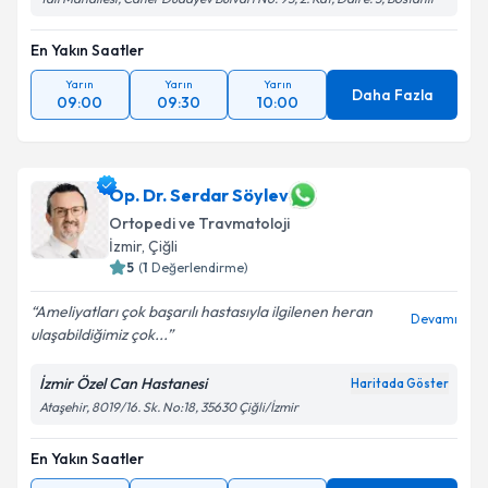
En Yakın Saatler
Takvim Talebini Gönder
Yarın
Yarın
Yarın
Daha Fazla
09:00
09:30
10:00
Op. Dr. Serdar Söylev
Ortopedi ve Travmatoloji
İzmir
, Çiğli
5
(
1
Değerlendirme)
Ameliyatları çok başarılı hastasıyla ilgilenen heran
Devamı
ulaşabildiğimiz çok...
İzmir Özel Can Hastanesi
Haritada Göster
Ataşehir, 8019/16. Sk. No:18, 35630 Çiğli/İzmir
En Yakın Saatler