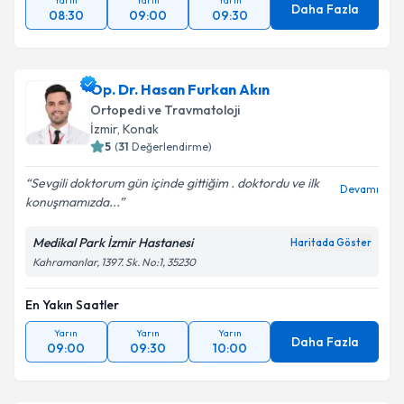
Yarın
Yarın
Yarın
Daha Fazla
08:30
09:00
09:30
Op. Dr. Hasan Furkan Akın
Ortopedi ve Travmatoloji
İzmir
, Konak
5
(
31
Değerlendirme)
Sevgili doktorum gün içinde gittiğim . doktordu ve ilk
Devamı
konuşmamızda...
Medikal Park İzmir Hastanesi
Haritada Göster
Kahramanlar, 1397. Sk. No:1, 35230
En Yakın Saatler
Yarın
Yarın
Yarın
Daha Fazla
09:00
09:30
10:00