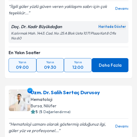
İlgili güler yüzlü güven veren yaklaşımı sabrı için çok
Devamı
teşekkür...
Doç. Dr. Kadir Büyükdoğan
Haritada Göster
Kızılırmak Mah. 1443. Cad. No :25 A Blok Usta 1071 Plaza Kat:8 Ofis
No:60
En Yakın Saatler
Yarın
Yarın
Yarın
Daha Fazla
09:00
09:30
12:00
Uzm. Dr. Salih Sertaç Durusoy
Hematoloji
Bursa
, Nilüfer
5
(
5
Değerlendirme)
Hematoloji uzmanı olarak göstermiş olduğunuz ilgi,
Devamı
güler yüz ve profesyonel...