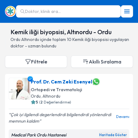
Doktor, klinik ara...
Kemik iliği biyopsisi, Altınordu - Ordu
Ordu
Altınordu
içinde toplam
10
Kemik iliği biyopsisi
uygulayan
doktor - uzman bulundu
Filtrele
Akıllı Sıralama
Prof. Dr. Cem Zeki Esenyel
Ortopedi ve Travmatoloji
Ordu
, Altınordu
5
(
2
Değerlendirme)
Çok iyi ilgilendi degerlendirdi bilgilendirdi yönlendirdi
Devamı
memnun kaldım
Medical Park Ordu Hastanesi
Haritada Göster