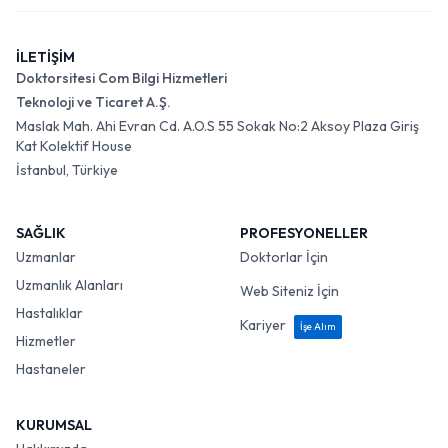
İLETİŞİM
Doktorsitesi Com Bilgi Hizmetleri
Teknoloji ve Ticaret A.Ş.
Maslak Mah. Ahi Evran Cd. A.O.S 55 Sokak No:2 Aksoy Plaza Giriş
Kat Kolektif House
İstanbul, Türkiye
SAĞLIK
PROFESYONELLER
Uzmanlar
Doktorlar İçin
Uzmanlık Alanları
Web Siteniz İçin
Hastalıklar
Kariyer
İşe Alım
Hizmetler
Hastaneler
KURUMSAL