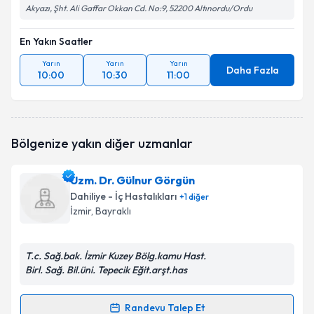
Akyazı, Şht. Ali Gaffar Okkan Cd. No:9, 52200 Altınordu/Ordu
En Yakın Saatler
Yarın
Yarın
Yarın
Daha Fazla
10:00
10:30
11:00
Bölgenize yakın diğer uzmanlar
Uzm. Dr. Gülnur Görgün
Dahiliye - İç Hastalıkları
+
1
diğer
İzmir
, Bayraklı
T.c. Sağ.bak. İzmir Kuzey Bölg.kamu Hast.
Birl. Sağ. Bil.üni. Tepecik Eğit.arşt.has
Randevu Talep Et