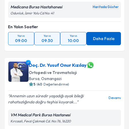
Medicana Bursa Hastahanesi
Haritada Göster
Odunluk, İzmir Yolu Cd No: 41
En Yakın Saatler
Yarın
Yarın
Yarın
Daha Fazla
09:00
09:30
10:00
Doç. Dr. Yusuf Onur Kızılay
Ortopedi ve Travmatoloji
Bursa
, Osmangazi
5
(
40
Değerlendirme)
Annemin uzun süredir yaşadığı ayak bileği
Devamı
rahatsızlığında doğru teşhisi koyarak...
VM Medical Park Bursa Hastanesi
Kırcaali, Fevzi Çakmak Cd. No:76, 16220