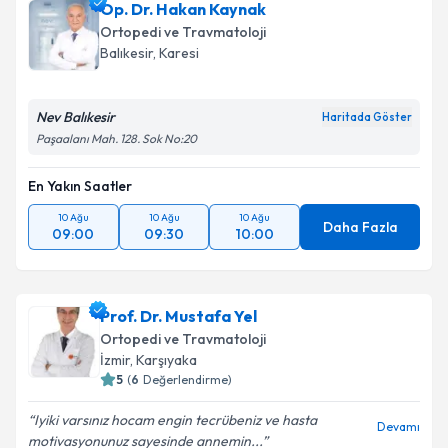
Op. Dr. Hakan Kaynak
Ortopedi ve Travmatoloji
Balıkesir
, Karesi
Nev Balıkesir
Haritada Göster
Paşaalanı Mah. 128. Sok No:20
En Yakın Saatler
10 Ağu
10 Ağu
10 Ağu
Daha Fazla
09:00
09:30
10:00
Prof. Dr. Mustafa Yel
Ortopedi ve Travmatoloji
İzmir
, Karşıyaka
5
(
6
Değerlendirme)
Iyiki varsınız hocam engin tecrübeniz ve hasta
Devamı
motivasyonunuz sayesinde annemin...