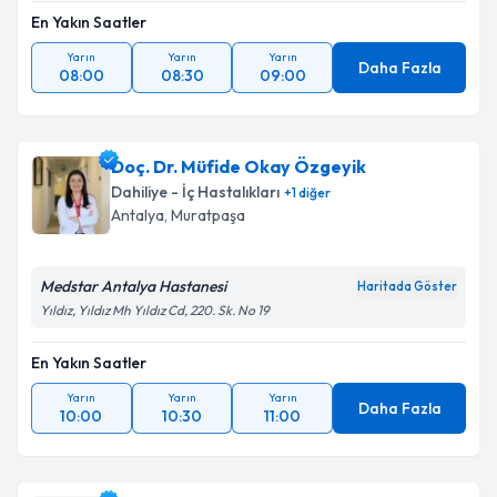
En Yakın Saatler
Yarın
Yarın
Yarın
Daha Fazla
08:00
08:30
09:00
Doç. Dr. Müfide Okay Özgeyik
Dahiliye - İç Hastalıkları
+
1
diğer
Antalya
, Muratpaşa
Medstar Antalya Hastanesi
Haritada Göster
Yıldız, Yıldız Mh Yıldız Cd, 220. Sk. No 19
En Yakın Saatler
Yarın
Yarın
Yarın
Daha Fazla
10:00
10:30
11:00