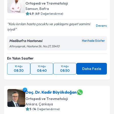
Ortopedi ve Travmatoloji
Samsun
, Bafra
4.9
(
49
Değerlendirme)
Kolu kırılan hasta çocuktu ve yaklaşımı gayet samimi
Devamı
iyiydi
Medibafra Hastanesi
Haritada Göster
Altınyaprak, Hastane Sk. No:27, 55410
En Yakın Saatler
10 Ağu
10 Ağu
10 Ağu
Daha Fazla
08:30
08:40
08:50
Doç. Dr. Kadir Büyükdoğan
Ortopedi ve Travmatoloji
Ankara
, Çankaya
5
(
14
Değerlendirme)