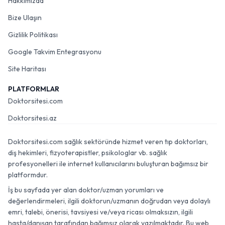
Hakkımızda
Bize Ulaşın
Gizlilik Politikası
Google Takvim Entegrasyonu
Site Haritası
PLATFORMLAR
Doktorsitesi.com
Doktorsitesi.az
Doktorsitesi.com sağlık sektöründe hizmet veren tıp doktorları,
diş hekimleri, fizyoterapistler, psikologlar vb. sağlık
profesyonelleri ile internet kullanıcılarını buluşturan bağımsız bir
platformdur.
İş bu sayfada yer alan doktor/uzman yorumları ve
değerlendirmeleri, ilgili doktorun/uzmanın doğrudan veya dolaylı
emri, talebi, önerisi, tavsiyesi ve/veya ricası olmaksızın, ilgili
hasta/danışan tarafından bağımsız olarak yazılmaktadır. Bu web