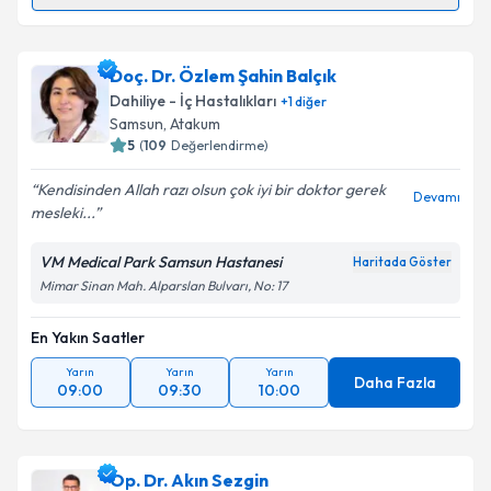
Randevu Takvimi Talebi
Uzm. Dr. Gülnur Görgün
için randevu takvimi talebi
Doç. Dr. Özlem Şahin Balçık
oluşturun. Size bu uzmandan randevu almanız için bir
Dahiliye - İç Hastalıkları
+
1
diğer
takvim hazırlandığında e-posta ile bilgilendireceğiz.
Samsun
, Atakum
5
(
109
Değerlendirme)
E-posta Adresiniz
Kendisinden Allah razı olsun çok iyi bir doktor gerek
Devamı
mesleki...
VM Medical Park Samsun Hastanesi
Haritada Göster
Kişisel verilerimin işlenmesine ilişkin
Aydınlatma
Mimar Sinan Mah. Alparslan Bulvarı, No: 17
Metni
'ni okudum ve kişisel verilerimin belirtilen
kapsamda işlenmesini kabul ediyorum.
En Yakın Saatler
Yarın
Yarın
Yarın
Takvim Talebini Gönder
Daha Fazla
09:00
09:30
10:00
Op. Dr. Akın Sezgin