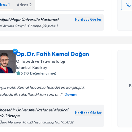
dres
1
Adres
2
Kişisel
dipol Mega Üniversite Hastanesi
okudum
Haritada Göster
işlenm
 Avrupa Otoyolu Göztepe Çıkışı No: 1
Randevu T
Op. Dr. Fatih Kemal Doğan
Op. Dr. F
oluşturun. 
Ortopedi ve Travmatoloji
hazırlandığ
İstanbul
, Kadıköy
5
(
10
Değerlendirme)
E-posta Ad
B
gili Fatih Kemal hocamla tesadüfen karşılaştık.
sahada ilk sakatlandıktan sonra...
Devamı
Kişisel
hçeşehir Üniversite Hastanesi Medical
okudum
Haritada Göster
rk Göztepe
Randevu T
işlenm
Üzeri Merdivenköy, 23 Nisan Sokagi No:17, 34732