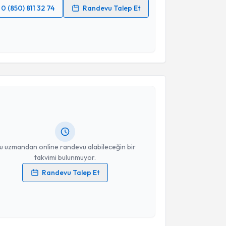
0 (850) 811 32 74
Randevu Talep Et
 verilerimin işlenmesine ilişkin
Aydınlatma Metni
'ni
 ve kişisel verilerimin belirtilen kapsamda
esini kabul ediyorum.
akvimi Talebi
Takvim Talebini Gönder
atih Kemal Doğan
için randevu takvimi talebi
Size bu uzmandan randevu almanız için bir takvim
ında e-posta ile bilgilendireceğiz.
resiniz
u uzmandan online randevu alabileceğin bir
takvimi bulunmuyor.
Randevu Talep Et
 verilerimin işlenmesine ilişkin
Aydınlatma Metni
'ni
 ve kişisel verilerimin belirtilen kapsamda
akvimi Talebi
esini kabul ediyorum.