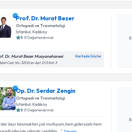
Prof. Dr. 
Size bu uzm
Prof. Dr. Murat Bezer
hazırlandığ
Ortopedi ve Travmatoloji
E-posta Ad
İstanbul
, Kadıköy
5
(
1
Değerlendirme)
B
of. Dr. Murat Bezer Muayanehanesi
Haritada Göster
Kişisel
dat Cad. No: 325 Eren Apt. D/5 Kat: 3
okudum
Randevu T
işlenm
Op. Dr. S
Op. Dr. Serdar Zengin
Size bu uzm
Ortopedi ve Travmatoloji
hazırlandığ
İstanbul
, Kadıköy
5
(
1
Değerlendirme)
E-posta Ad
B
rdar beyi tanımaktan çok mutluyum,hem güleryüzlü hem
retli elleriyle,yıllardır çektiğim...
Devamı