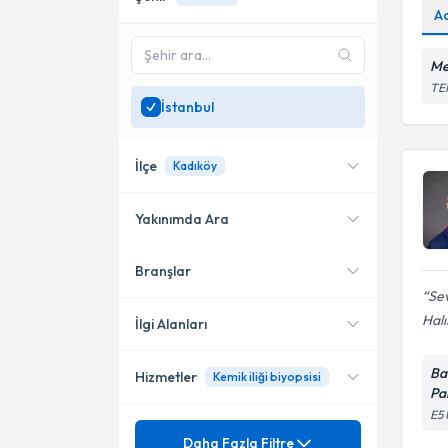
A
Me
TEM
İstanbul
İlçe
Kadıköy
Yakınımda Ara
Branşlar
Konumuma yakın uzmanları
Ataşehir
göster
Sev
Bakırköy
Halı
İlgi Alanları
Fatih
Ba
Hizmetler
Kemik iliği biyopsisi
Ortopedi ve Travmatoloji
Pa
Kadıköy
E5 
Dahiliye - İç Hastalıkları
Mezuniyet
Akdeniz Anemisi (Talasemi)
Daha Fazla Filtre
Bahçelievler