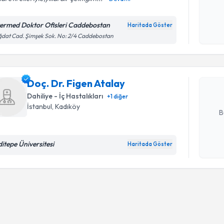
Kişisel
okudum
termed Doktor Ofisleri Caddebostan
Randevu T
Haritada Göster
işlenm
dat Cad. Şimşek Sok. No: 2/4 Caddebostan
Doç. Dr. F
bu uzmandan
posta ile bi
Doç. Dr. Figen Atalay
Dahiliye - İç Hastalıkları
+
1
diğer
E-posta Ad
İstanbul
, Kadıköy
B
ditepe Üniversitesi
Haritada Göster
Kişisel
okudum
işlenm