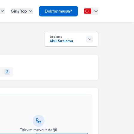
Giriş Yap
Doktor musun?
Sıralama
Akıllı Sıralama
2
akvimi Talebi
yesi Hüseyin Saffet Beköz
için randevu takvimi
turun. Size bu uzmandan randevu almanız için bir
rlandığında e-posta ile bilgilendireceğiz.
resiniz
Takvim mevcut değil.