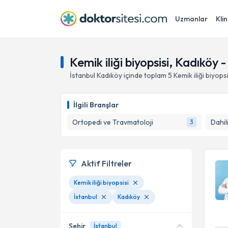
Uzmanlar
Klin
Kemik iliği biyopsisi, Kadıköy -
İstanbul
Kadıköy
içinde toplam
5
Kemik iliği biyopsi
İlgili Branşlar
Ortopedi ve Travmatoloji
Dahili
3
Aktif Filtreler
Kemik iliği biyopsisi
İstanbul
Kadıköy
Şehir
İstanbul