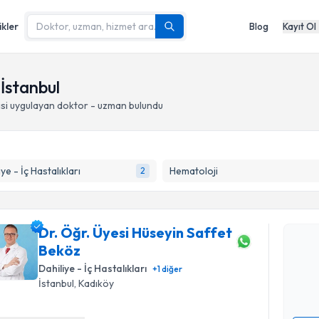
ikler
Blog
Kayıt Ol
 İstanbul
si
uygulayan doktor - uzman bulundu
ye - İç Hastalıkları
Hematoloji
2
Randevu T
Dr. Öğr. Ü
Dr. Öğr. Üyesi Hüseyin Saffet
talebi oluş
Beköz
takvim hazı
Dahiliye - İç Hastalıkları
+
1
diğer
E-posta Ad
İstanbul
, Kadıköy