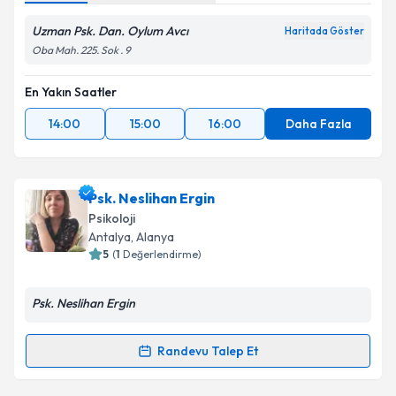
Uzman Psk. Dan. Oylum Avcı
Haritada Göster
Oba Mah. 225. Sok . 9
En Yakın Saatler
14:00
15:00
16:00
Daha Fazla
Psk. Neslihan Ergin
Psikoloji
Antalya
, Alanya
5
(
1
Değerlendirme)
Psk. Neslihan Ergin
Randevu Talep Et
Randevu Takvimi Talebi