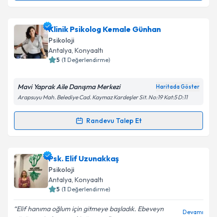
Takvim Talebini Gönder
Psk. Cennet Çağan
için randevu takvimi talebi
Klinik Psikolog Kemale Günhan
oluşturun. Size bu uzmandan randevu almanız için bir
Psikoloji
takvim hazırlandığında e-posta ile bilgilendireceğiz.
Antalya
, Konyaaltı
5
(
1
Değerlendirme)
E-posta Adresiniz
Mavi Yaprak Aile Danışma Merkezi
Haritada Göster
Arapsuyu Mah. Belediye Cad. Kaymaz Kardeşler Sit. No:19 Kat:5 D:11
Kişisel verilerimin işlenmesine ilişkin
Aydınlatma
Randevu Talep Et
Randevu Takvimi Talebi
Metni
'ni okudum ve kişisel verilerimin belirtilen
kapsamda işlenmesini kabul ediyorum.
Klinik Psikolog Kemale Günhan
için randevu
Psk. Elif Uzunakkaş
Takvim Talebini Gönder
takvimi talebi oluşturun. Size bu uzmandan randevu
Psikoloji
almanız için bir takvim hazırlandığında e-posta ile
Antalya
, Konyaaltı
bilgilendireceğiz.
5
(
1
Değerlendirme)
E-posta Adresiniz
Elif hanıma oğlum için gitmeye başladık. Ebeveyn
Devamı