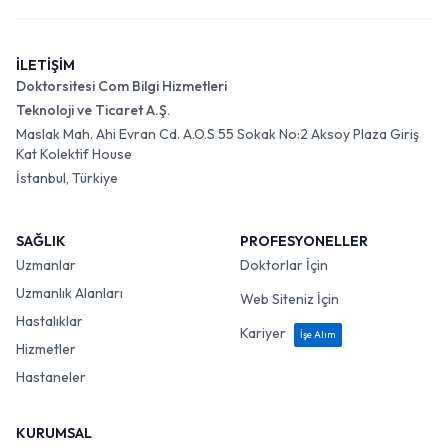
İLETİŞİM
Doktorsitesi Com Bilgi Hizmetleri
Teknoloji ve Ticaret A.Ş.
Maslak Mah. Ahi Evran Cd. A.O.S 55 Sokak No:2 Aksoy Plaza Giriş
Kat Kolektif House
İstanbul, Türkiye
SAĞLIK
PROFESYONELLER
Uzmanlar
Doktorlar İçin
Uzmanlık Alanları
Web Siteniz İçin
Hastalıklar
Kariyer
İşe Alım
Hizmetler
Hastaneler
KURUMSAL