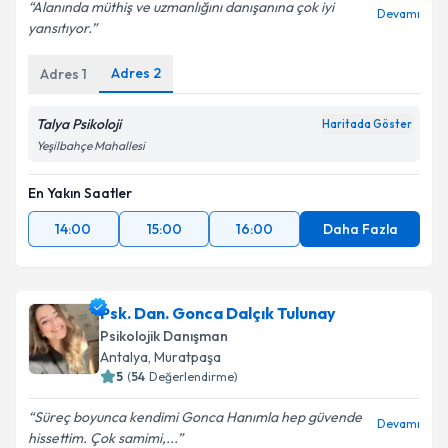
Alanında müthiş ve uzmanlığını danışanına çok iyi
Devamı
yansıtıyor.
Kişisel verilerimin işlenmesine ilişkin
Aydınlatma
Metni
'ni okudum ve kişisel verilerimin belirtilen
kapsamda işlenmesini kabul ediyorum.
Adres
2
Adres
1
Talya Psikoloji
Haritada Göster
Takvim Talebini Gönder
Yeşilbahçe Mahallesi
En Yakın Saatler
14:00
15:00
16:00
Daha Fazla
Psk. Dan. Gonca Dalçık Tulunay
Psikolojik Danışman
Antalya
, Muratpaşa
5
(
54
Değerlendirme)
Süreç boyunca kendimi Gonca Hanımla hep güvende
Devamı
hissettim. Çok samimi,...