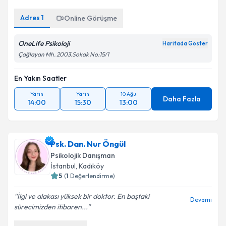
Adres
1
Online Görüşme
OneLife Psikoloji
Haritada Göster
Çağlayan Mh. 2003.Sokak No:15/1
En Yakın Saatler
Yarın
Yarın
10 Ağu
Daha Fazla
14:00
15:30
13:00
Psk. Dan. Nur Öngül
Psikolojik Danışman
İstanbul
, Kadıköy
5
(
1
Değerlendirme)
İlgi ve alakası yüksek bir doktor. En baştaki
Devamı
sürecimizden itibaren...