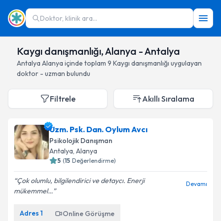
Doktor, klinik ara...
Kaygı danışmanlığı, Alanya - Antalya
Antalya
Alanya
içinde toplam
9
Kaygı danışmanlığı
uygulayan
doktor - uzman bulundu
Filtrele
Akıllı Sıralama
Uzm. Psk. Dan. Oylum Avcı
Psikolojik Danışman
Antalya
, Alanya
5
(
15
Değerlendirme)
Çok olumlu, bilgilendirici ve detaycı. Enerji
Devamı
mükemmel…
Adres
1
Online Görüşme