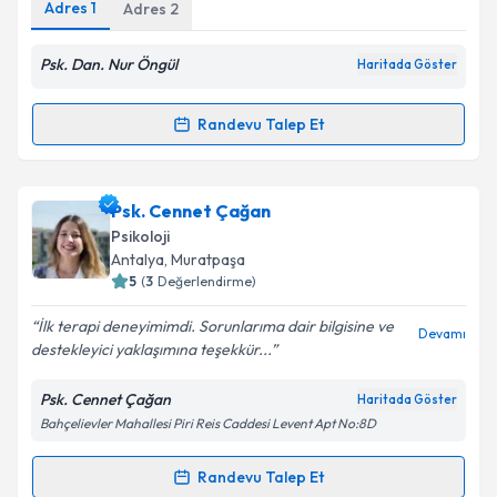
Adres
1
Adres
2
Psk. Dan. Nur Öngül
Haritada Göster
Randevu Talep Et
Randevu Takvimi Talebi
Psk. Dan. Nur Öngül
için randevu takvimi talebi
Psk. Cennet Çağan
oluşturun. Size bu uzmandan randevu almanız için bir
Psikoloji
takvim hazırlandığında e-posta ile bilgilendireceğiz.
Antalya
, Muratpaşa
5
(
3
Değerlendirme)
E-posta Adresiniz
İlk terapi deneyimimdi. Sorunlarıma dair bilgisine ve
Devamı
destekleyici yaklaşımına teşekkür...
Psk. Cennet Çağan
Haritada Göster
Kişisel verilerimin işlenmesine ilişkin
Aydınlatma
Bahçelievler Mahallesi Piri Reis Caddesi Levent Apt No:8D
Metni
'ni okudum ve kişisel verilerimin belirtilen
kapsamda işlenmesini kabul ediyorum.
Randevu Talep Et
Randevu Takvimi Talebi