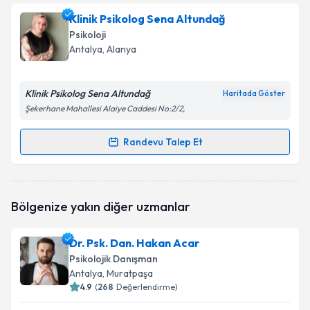
Psk. Neslihan Ergin
için randevu takvimi talebi
Klinik Psikolog Sena Altundağ
oluşturun. Size bu uzmandan randevu almanız için bir
Psikoloji
takvim hazırlandığında e-posta ile bilgilendireceğiz.
Antalya
, Alanya
E-posta Adresiniz
Klinik Psikolog Sena Altundağ
Haritada Göster
Şekerhane Mahallesi Alaiye Caddesi No:2/2,
Kişisel verilerimin işlenmesine ilişkin
Aydınlatma
Randevu Talep Et
Randevu Takvimi Talebi
Metni
'ni okudum ve kişisel verilerimin belirtilen
kapsamda işlenmesini kabul ediyorum.
Klinik Psikolog Sena Altundağ
için randevu takvimi
Bölgenize yakın diğer uzmanlar
talebi oluşturun. Size bu uzmandan randevu almanız
Takvim Talebini Gönder
için bir takvim hazırlandığında e-posta ile
bilgilendireceğiz.
Dr. Psk. Dan. Hakan Acar
Psikolojik Danışman
E-posta Adresiniz
Antalya
, Muratpaşa
4.9
(
268
Değerlendirme)