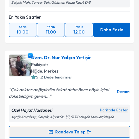
Selçuk Mah. Tuncer Sok. Gökmen Plaza Kat.4 D:8
En Yakın Saatler
Yarın
Yarın
Yarın
Daha Fazla
10:00
11:00
12:00
Uzm. Dr. Nur Yalçın Yetişir
Psikiyatri
Niğde
, Merkez
5
(
2
Değerlendirme)
Çok doktor değiştirdim fakat daha önce böyle içimi
Devamı
dökebildiğim güven...
Özel Hayat Hastanesi
Haritada Göster
Aşağı Kayabaşı, Selçuk, Alpat Sk. 1/1, 51310 Niğde Merkez/Niğde
Randevu Talep Et
Randevu Takvimi Talebi