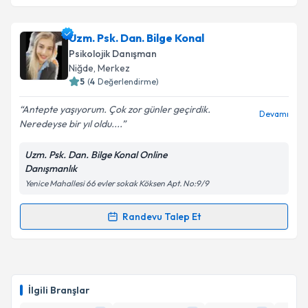
Uzm. Dr. Nur Yalçın Yetişir
için randevu takvimi
Uzm. Psk. Dan. Bilge Konal
talebi oluşturun. Size bu uzmandan randevu almanız
Psikolojik Danışman
için bir takvim hazırlandığında e-posta ile
Niğde
, Merkez
bilgilendireceğiz.
5
(
4
Değerlendirme)
E-posta Adresiniz
Antepte yaşıyorum. Çok zor günler geçirdik.
Devamı
Neredeyse bir yıl oldu....
Uzm. Psk. Dan. Bilge Konal Online
Danışmanlık
Kişisel verilerimin işlenmesine ilişkin
Aydınlatma
Yenice Mahallesi 66 evler sokak Köksen Apt. No:9/9
Metni
'ni okudum ve kişisel verilerimin belirtilen
kapsamda işlenmesini kabul ediyorum.
Randevu Talep Et
Randevu Takvimi Talebi
Takvim Talebini Gönder
Uzm. Psk. Dan. Bilge Konal
için randevu takvimi
talebi oluşturun. Size bu uzmandan randevu almanız
İlgili Branşlar
için bir takvim hazırlandığında e-posta ile