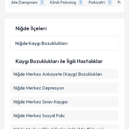
bilgilendireceğiz.
Aile Danışmanı
Klinik Psikolog
Psikiyatri
Psiko
1
1
1
E-posta Adresiniz
Niğde İlçeleri
Kişisel verilerimin işlenmesine ilişkin
Aydınlatma
Niğde
Kaygı Bozuklukları
Metni
'ni okudum ve kişisel verilerimin belirtilen
kapsamda işlenmesini kabul ediyorum.
Kaygı Bozuklukları ile İlgili Hastalıklar
Takvim Talebini Gönder
Niğde Merkez Anksiyete (Kaygı) Bozuklukları
Niğde Merkez Depresyon
Niğde Merkez Sınav Kaygısı
Niğde Merkez Sosyal Fobi