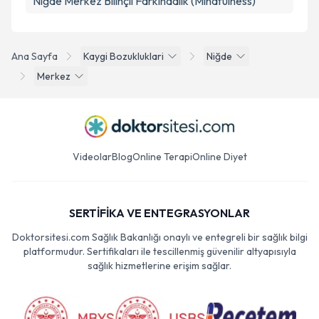
Niğde Merkez Bilinçli Farkındalık (Mindfulness)
Ana Sayfa
Kaygi Bozukluklari
Niğde
Merkez
Videolar
Blog
Online Terapi
Online Diyet
SERTİFİKA VE ENTEGRASYONLAR
Doktorsitesi.com Sağlık Bakanlığı onaylı ve entegreli bir sağlık bilgi
platformudur. Sertifikaları ile tescillenmiş güvenilir altyapısıyla
sağlık hizmetlerine erişim sağlar.