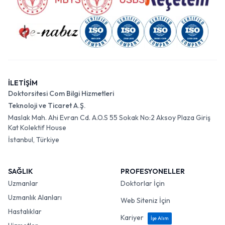
İLETİŞİM
Doktorsitesi Com Bilgi Hizmetleri
Teknoloji ve Ticaret A.Ş.
Maslak Mah. Ahi Evran Cd. A.O.S 55 Sokak No:2 Aksoy Plaza Giriş
Kat Kolektif House
İstanbul, Türkiye
SAĞLIK
PROFESYONELLER
Uzmanlar
Doktorlar İçin
Uzmanlık Alanları
Web Siteniz İçin
Hastalıklar
Kariyer
İşe Alım