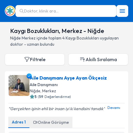
Doktor, klinik ara...
Kaygı Bozuklukları, Merkez - Niğde
Niğde
Merkez
içinde toplam
4
Kaygı Bozuklukları
uygulayan
doktor - uzman bulundu
Filtrele
Akıllı Sıralama
Aile Danışmanı Ayşe Ayan Ökçesiz
Aile Danışmanı
Niğde
, Merkez
5
(
59
Değerlendirme)
Devamı
Gerçekten işinin ehli bir insan iyi ki kendisini tanıdık
Adres
1
Online Görüşme