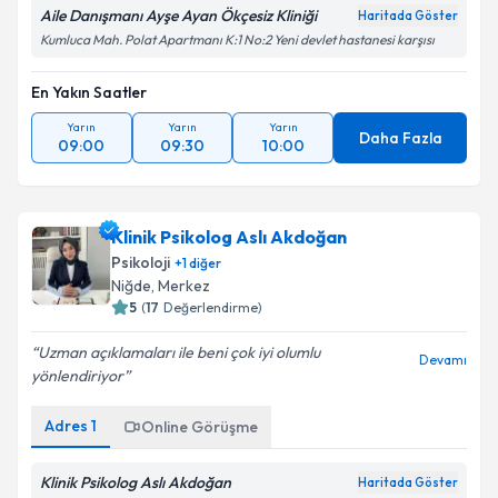
Aile Danışmanı Ayşe Ayan Ökçesiz Kliniği
Haritada Göster
Kumluca Mah. Polat Apartmanı K:1 No:2 Yeni devlet hastanesi karşısı
En Yakın Saatler
Yarın
Yarın
Yarın
Daha Fazla
09:00
09:30
10:00
Klinik Psikolog Aslı Akdoğan
Psikoloji
+
1
diğer
Niğde
, Merkez
5
(
17
Değerlendirme)
Uzman açıklamaları ile beni çok iyi olumlu
Devamı
yönlendiriyor
Adres
1
Online Görüşme
Klinik Psikolog Aslı Akdoğan
Haritada Göster