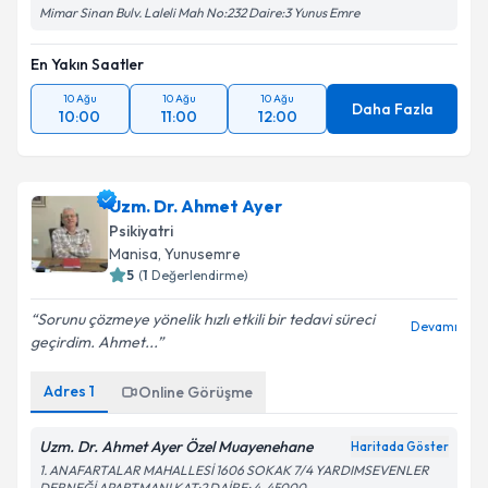
Mimar Sinan Bulv. Laleli Mah No:232 Daire:3 Yunus Emre
En Yakın Saatler
10 Ağu
10 Ağu
10 Ağu
Daha Fazla
10:00
11:00
12:00
Uzm. Dr. Ahmet Ayer
Psikiyatri
Manisa
, Yunusemre
5
(
1
Değerlendirme)
Sorunu çözmeye yönelik hızlı etkili bir tedavi süreci
Devamı
geçirdim. Ahmet...
Adres
1
Online Görüşme
Uzm. Dr. Ahmet Ayer Özel Muayenehane
Haritada Göster
1. ANAFARTALAR MAHALLESİ 1606 SOKAK 7/4 YARDIMSEVENLER
DERNEĞİ APARTMANI KAT:2 DAİRE: 4, 45000