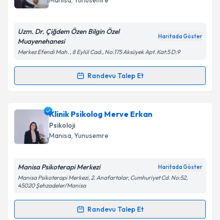
Manisa
, Yunusemre
E-posta Adresiniz
Uzm. Dr. Çiğdem Özen Bilgin Özel
Haritada Göster
Muayenehanesi
Merkez Efendi Mah. , 8 Eylül Cad., No:175 Aksüyek Apt. Kat:5 D:9
Kişisel verilerimin işlenmesine ilişkin
Aydınlatma
Metni
'ni okudum ve kişisel verilerimin belirtilen
Randevu Talep Et
Randevu Takvimi Talebi
kapsamda işlenmesini kabul ediyorum.
Uzm. Dr. Çiğdem Özen Bilgin
için randevu takvimi
Klinik Psikolog Merve Erkan
Takvim Talebini Gönder
talebi oluşturun. Size bu uzmandan randevu almanız
Psikoloji
için bir takvim hazırlandığında e-posta ile
Manisa
, Yunusemre
bilgilendireceğiz.
E-posta Adresiniz
Manisa Psikoterapi Merkezi
Haritada Göster
Manisa Psikoterapi Merkezi, 2. Anafartalar, Cumhuriyet Cd. No:52,
45020 Şehzadeler/Manisa
Randevu Talep Et
Kişisel verilerimin işlenmesine ilişkin
Aydınlatma
Randevu Takvimi Talebi