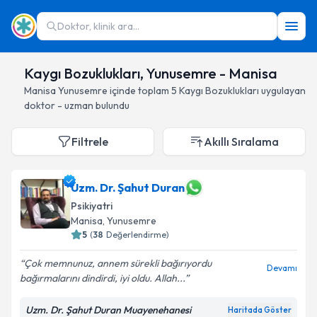
Doktor, klinik ara...
Kaygı Bozuklukları, Yunusemre - Manisa
Manisa
Yunusemre
içinde toplam
5
Kaygı Bozuklukları
uygulayan
doktor - uzman bulundu
Filtrele
Akıllı Sıralama
Uzm. Dr. Şahut Duran
Psikiyatri
Manisa
, Yunusemre
5
(
38
Değerlendirme)
Çok memnunuz, annem sürekli bağırıyordu
Devamı
bağırmalarını dindirdi, iyi oldu. Allah...
Uzm. Dr. Şahut Duran Muayenehanesi
Haritada Göster