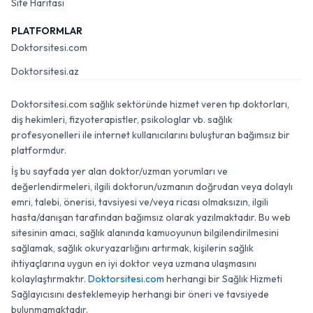
Site Haritası
PLATFORMLAR
Doktorsitesi.com
Doktorsitesi.az
Doktorsitesi.com sağlık sektöründe hizmet veren tıp doktorları,
diş hekimleri, fizyoterapistler, psikologlar vb. sağlık
profesyonelleri ile internet kullanıcılarını buluşturan bağımsız bir
platformdur.
İş bu sayfada yer alan doktor/uzman yorumları ve
değerlendirmeleri, ilgili doktorun/uzmanın doğrudan veya dolaylı
emri, talebi, önerisi, tavsiyesi ve/veya ricası olmaksızın, ilgili
hasta/danışan tarafından bağımsız olarak yazılmaktadır. Bu web
sitesinin amacı, sağlık alanında kamuoyunun bilgilendirilmesini
sağlamak, sağlık okuryazarlığını artırmak, kişilerin sağlık
ihtiyaçlarına uygun en iyi doktor veya uzmana ulaşmasını
kolaylaştırmaktır.
Doktorsitesi.com
herhangi bir Sağlık Hizmeti
Sağlayıcısını desteklemeyip herhangi bir öneri ve tavsiyede
bulunmamaktadır.