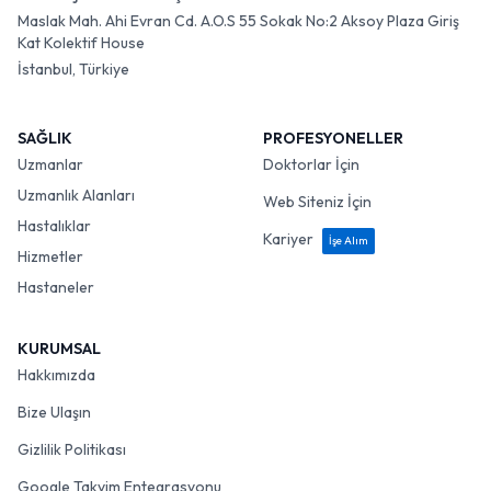
Maslak Mah. Ahi Evran Cd. A.O.S 55 Sokak No:2 Aksoy Plaza Giriş
Kat Kolektif House
İstanbul, Türkiye
SAĞLIK
PROFESYONELLER
Uzmanlar
Doktorlar İçin
Uzmanlık Alanları
Web Siteniz İçin
Hastalıklar
Kariyer
İşe Alım
Hizmetler
Hastaneler
KURUMSAL
Hakkımızda
Bize Ulaşın
Gizlilik Politikası
Google Takvim Entegrasyonu