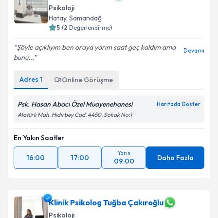
Psikoloji
Hatay
, Samandağ
5
(
2
Değerlendirme)
Şöyle açıklıyım ben oraya yarım saat geç kaldım ama
Devamı
bunu...
Adres
1
Online Görüşme
Psk. Hasan Abacı Özel Muayenehanesi
Haritada Göster
Atatürk Mah. Hıdırbey Cad. 4450. Sokak No:1
En Yakın Saatler
Yarın
16:00
17:00
Daha Fazla
09:00
Klinik Psikolog Tuğba Çakıroğlu
Psikoloji