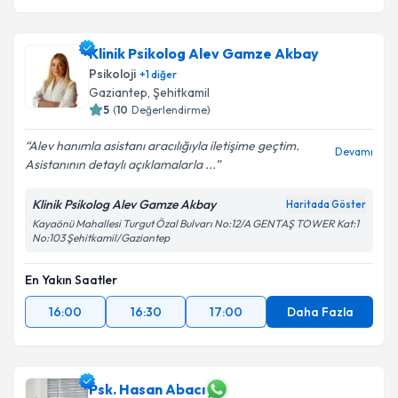
Klinik Psikolog Alev Gamze Akbay
Psikoloji
+
1
diğer
Gaziantep
, Şehitkamil
5
(
10
Değerlendirme)
Alev hanımla asistanı aracılığıyla iletişime geçtim.
Devamı
Asistanının detaylı açıklamalarla ...
Klinik Psikolog Alev Gamze Akbay
Haritada Göster
Kayaönü Mahallesi Turgut Özal Bulvarı No:12/A GENTAŞ TOWER Kat:1
No:103 Şehitkamil/Gaziantep
En Yakın Saatler
16:00
16:30
17:00
Daha Fazla
Psk. Hasan Abacı