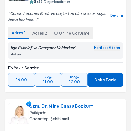
5
(
59
Değerlendirme)
Canan hocamla Emdr ye başlarken bir soru sormuştu
Devamı
bana benimle...
Adres
1
Adres
2
Online Görüşme
İlge Psikoloji ve Danışmanlık Merkezi
Haritada Göster
Ankara
En Yakın Saatler
12 Ağu
12 Ağu
16:00
Daha Fazla
11:00
12:00
Uzm. Dr. Mine Cansu Bozkurt
Psikiyatri
Gaziantep
, Şehitkamil