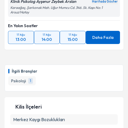
Klinik Psikolog Ayşenur Zeybek Arslan
Haritada Göster
Karaağaç, Şarkonak Mah. Uğur Mumcu Cd. 346. Sk. Kapı No: 1
Arsuz/Hatay
En Yakın Saatler
17 Ağu
17 Ağu
17 Ağu
Daha Fazla
13:00
14:00
15:00
İlgili Branşlar
Psikoloji
1
Kilis İlçeleri
Merkez
Kaygı Bozuklukları