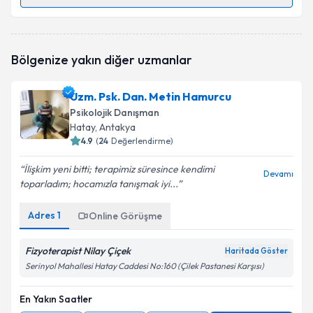
Randevu Takvimi Talebi
Uzm. Psk. Ezgi Lif
için randevu takvimi talebi
Bölgenize yakın diğer uzmanlar
oluşturun. Size bu uzmandan randevu almanız için bir
takvim hazırlandığında e-posta ile bilgilendireceğiz.
Uzm. Psk. Dan. Metin Hamurcu
E-posta Adresiniz
Psikolojik Danışman
Hatay
, Antakya
4.9
(
24
Değerlendirme)
İlişkim yeni bitti; terapimiz süresince kendimi
Kişisel verilerimin işlenmesine ilişkin
Aydınlatma
Devamı
toparladım; hocamızla tanışmak iyi...
Metni
'ni okudum ve kişisel verilerimin belirtilen
kapsamda işlenmesini kabul ediyorum.
Adres
1
Online Görüşme
Takvim Talebini Gönder
Fizyoterapist Nilay Çiçek
Haritada Göster
Serinyol Mahallesi Hatay Caddesi No:160 (Çilek Pastanesi Karşısı)
En Yakın Saatler