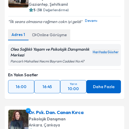
Gaziantep
, Şehitkamil
5
(
38
Değerlendirme)
Devamı
İlk seans olmasına rağmen cokn iyi geldi
Adres
1
Online Görüşme
Olea Sağlıklı Yaşam ve Psikolojik Danışmanlık
Haritada Göster
Merkezi
Pancarlı Mahallesi Necmi Bayram Caddesi No:47
En Yakın Saatler
Yarın
16:00
16:45
Daha Fazla
10:00
Dr. Psk. Dan. Canan Kırca
Psikolojik Danışman
Ankara
, Çankaya