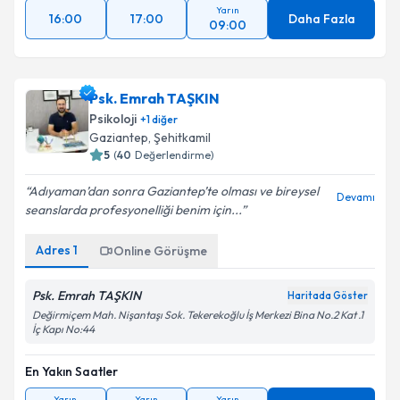
Yarın
16:00
17:00
Daha Fazla
09:00
Psk. Emrah TAŞKIN
Psikoloji
+
1
diğer
Gaziantep
, Şehitkamil
5
(
40
Değerlendirme)
Adıyaman’dan sonra Gaziantep’te olması ve bireysel
Devamı
seanslarda profesyonelliği benim için...
Adres
1
Online Görüşme
Psk. Emrah TAŞKIN
Haritada Göster
Değirmiçem Mah. Nişantaşı Sok. Tekerekoğlu İş Merkezi Bina No.2 Kat .1
İç Kapı No:44
En Yakın Saatler
Yarın
Yarın
Yarın