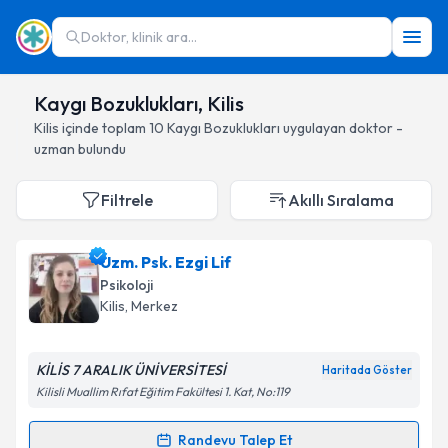
Doktor, klinik ara...
Kaygı Bozuklukları, Kilis
Kilis
içinde toplam
10
Kaygı Bozuklukları
uygulayan doktor -
uzman bulundu
Filtrele
Akıllı Sıralama
Uzm. Psk. Ezgi Lif
Psikoloji
Kilis
, Merkez
KİLİS 7 ARALIK ÜNİVERSİTESİ
Haritada Göster
Kilisli Muallim Rıfat Eğitim Fakültesi 1. Kat, No:119
Randevu Talep Et