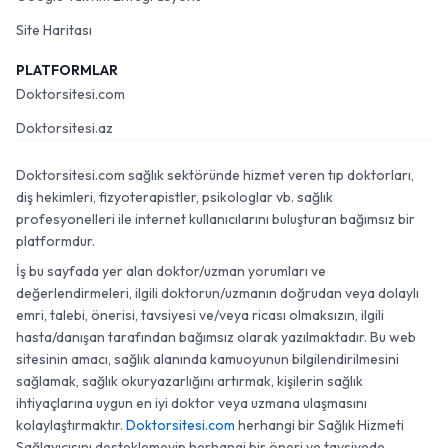
Site Haritası
PLATFORMLAR
Doktorsitesi.com
Doktorsitesi.az
Doktorsitesi.com sağlık sektöründe hizmet veren tıp doktorları,
diş hekimleri, fizyoterapistler, psikologlar vb. sağlık
profesyonelleri ile internet kullanıcılarını buluşturan bağımsız bir
platformdur.
İş bu sayfada yer alan doktor/uzman yorumları ve
değerlendirmeleri, ilgili doktorun/uzmanın doğrudan veya dolaylı
emri, talebi, önerisi, tavsiyesi ve/veya ricası olmaksızın, ilgili
hasta/danışan tarafından bağımsız olarak yazılmaktadır. Bu web
sitesinin amacı, sağlık alanında kamuoyunun bilgilendirilmesini
sağlamak, sağlık okuryazarlığını artırmak, kişilerin sağlık
ihtiyaçlarına uygun en iyi doktor veya uzmana ulaşmasını
kolaylaştırmaktır.
Doktorsitesi.com
herhangi bir Sağlık Hizmeti
Sağlayıcısını desteklemeyip herhangi bir öneri ve tavsiyede