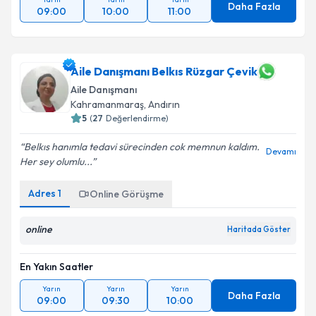
Daha Fazla
09:00
10:00
11:00
Aile Danışmanı Belkıs Rüzgar Çevik
Aile Danışmanı
Kahramanmaraş
, Andırın
5
(
27
Değerlendirme)
Belkıs hanımla tedavi sürecinden cok memnun kaldım.
Devamı
Her sey olumlu...
Adres
1
Online Görüşme
online
Haritada Göster
En Yakın Saatler
Yarın
Yarın
Yarın
Daha Fazla
09:00
09:30
10:00