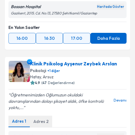
Bossan Hospital
Haritada Göster
Gazikent, 2015. Cd. No:13, 27580 Şehitkamil/Gaziantep
En Yakın Saatler
16:00
16:30
17:00
Daha Fazla
Klinik Psikolog Ayşenur Zeybek Arslan
Psikoloji
+
1
diğer
Hatay
, Arsuz
4.9
(
47
Değerlendirme)
Öğretmenimizden Oğlumuzun okuldaki
Devamı
davranışlarından dolayı şikayet aldık, öfke kontrolü
yoktu,...
Adres
1
Adres
2