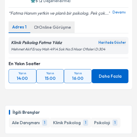
5
(
2
Değerlendirme)
Devamı
Fatma Hanım yetkin ve planlı bir psikolog. Pek çok...
Adres
1
Online Görüşme
Klinik Psikolog Fatma Yıldız
Haritada Göster
Mehmet Akif Ersoy Mah 49\4 Sok No:5 Hisar Ofisleri D:304
En Yakın Saatler
Yarın
Yarın
Yarın
Daha Fazla
14:00
15:00
16:00
İlgili Branşlar
Aile Danışmanı
Klinik Psikolog
Psikoloji
1
1
1