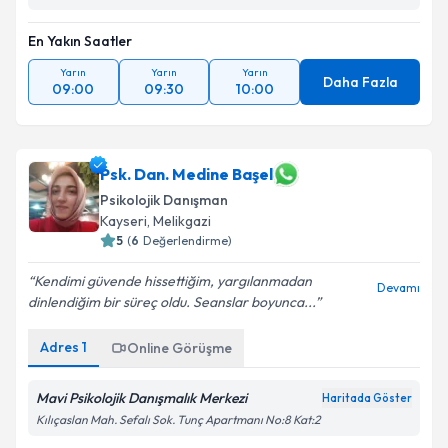
En Yakın Saatler
Yarın
Yarın
Yarın
Daha Fazla
09:00
09:30
10:00
Psk. Dan. Medine Başel
Psikolojik Danışman
Kayseri
, Melikgazi
5
(
6
Değerlendirme)
Kendimi güvende hissettiğim, yargılanmadan
Devamı
dinlendiğim bir süreç oldu. Seanslar boyunca...
Adres
1
Online Görüşme
Mavi Psikolojik Danışmalık Merkezi
Haritada Göster
Kılıçaslan Mah. Sefalı Sok. Tunç Apartmanı No:8 Kat:2