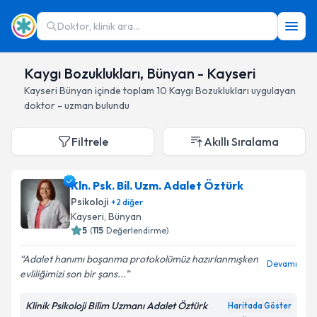
Doktor, klinik ara...
Kaygı Bozuklukları, Bünyan - Kayseri
Kayseri
Bünyan
içinde toplam
10
Kaygı Bozuklukları
uygulayan
doktor - uzman bulundu
Filtrele
Akıllı Sıralama
Kln. Psk. Bil. Uzm. Adalet Öztürk
Psikoloji
+
2
diğer
Kayseri
, Bünyan
5
(
115
Değerlendirme)
Adalet hanımı boşanma protokolümüz hazırlanmışken
Devamı
evliliğimizi son bir şans...
Klinik Psikoloji Bilim Uzmanı Adalet Öztürk
Haritada Göster