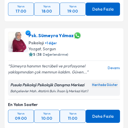
Yarın
Yarın
Yarın
Daha Fazla
17:00
18:00
19:00
Psk. Sümeyra Yılmaz
Psikoloji
+
1
diğer
Yozgat
, Sorgun
5
(
38
Değerlendirme)
Sümeyra hanımın tecrübeli ve profosyonel
Devamı
yaklaşımından çok memnun kaldım. Güven...
Pusula Psikoloji Psikolojik Danışma Merkezi
Haritada Göster
Bahçelievler Mah. Atatürk Bulv. İhsan İş Merkezi Kat:1
En Yakın Saatler
Yarın
Yarın
Yarın
Daha Fazla
09:00
10:00
11:00