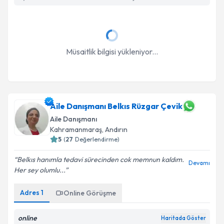
Müsaitlik bilgisi yükleniyor...
Aile Danışmanı Belkıs Rüzgar Çevik
Aile Danışmanı
Kahramanmaraş
, Andırın
5
(
27
Değerlendirme)
Belkıs hanımla tedavi sürecinden cok memnun kaldım.
Devamı
Her sey olumlu...
Adres
1
Online Görüşme
online
Haritada Göster