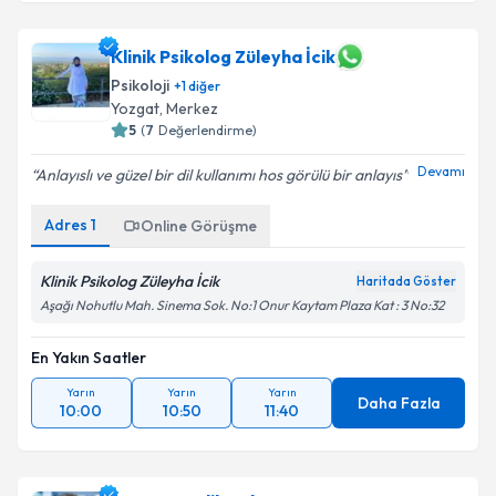
Klinik Psikolog Züleyha İcik
Psikoloji
+
1
diğer
Yozgat
, Merkez
5
(
7
Değerlendirme)
Devamı
Anlayıslı ve güzel bir dil kullanımı hos görülü bir anlayıs
Adres
1
Online Görüşme
Klinik Psikolog Züleyha İcik
Haritada Göster
Aşağı Nohutlu Mah. Sinema Sok. No:1 Onur Kaytam Plaza Kat : 3 No:32
En Yakın Saatler
Yarın
Yarın
Yarın
Daha Fazla
10:00
10:50
11:40