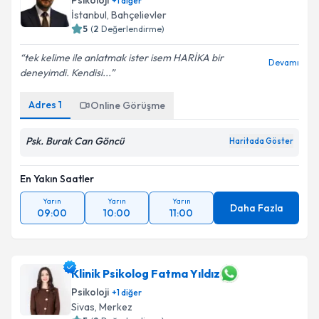
Psikoloji
+
1
diğer
İstanbul
, Bahçelievler
5
(
2
Değerlendirme)
tek kelime ile anlatmak ister isem HARİKA bir
Devamı
deneyimdi. Kendisi...
Adres
1
Online Görüşme
Psk. Burak Can Göncü
Haritada Göster
En Yakın Saatler
Yarın
Yarın
Yarın
Daha Fazla
09:00
10:00
11:00
Klinik Psikolog Fatma Yıldız
Psikoloji
+
1
diğer
Sivas
, Merkez