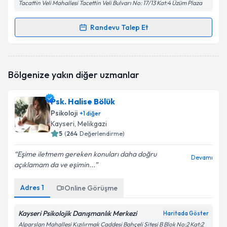
Tacattin Veli Mahallesi Tacettin Veli Bulvarı No: 17/13 Kat:4 Üzüm Plaza
Randevu Talep Et
Randevu Takvimi Talebi
Kln. Psk. Bil. Uzm. Adalet Öztürk
için randevu
Bölgenize yakın diğer uzmanlar
takvimi talebi oluşturun. Size bu uzmandan randevu
almanız için bir takvim hazırlandığında e-posta ile
bilgilendireceğiz.
Psk. Halise Bölük
Psikoloji
+
1
diğer
E-posta Adresiniz
Kayseri
, Melikgazi
5
(
264
Değerlendirme)
Eşime iletmem gereken konuları daha doğru
Devamı
açıklamam da ve eşimin...
Kişisel verilerimin işlenmesine ilişkin
Aydınlatma
Metni
'ni okudum ve kişisel verilerimin belirtilen
kapsamda işlenmesini kabul ediyorum.
Adres
1
Online Görüşme
Kayseri Psikolojik Danışmanlık Merkezi
Haritada Göster
Takvim Talebini Gönder
Alparslan Mahallesi Kızılırmak Caddesi Bahçeli Sitesi B Blok No:2 Kat:2