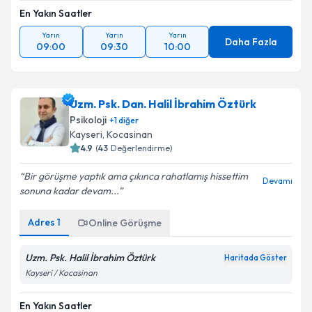
En Yakın Saatler
Yarın
Yarın
Yarın
Daha Fazla
09:00
09:30
10:00
Uzm. Psk. Dan. Halil İbrahim Öztürk
Psikoloji
+
1
diğer
Kayseri
, Kocasinan
4.9
(
43
Değerlendirme)
Bir görüşme yaptık ama çıkınca rahatlamış hissettim
Devamı
sonuna kadar devam...
Adres
1
Online Görüşme
Uzm. Psk. Halil İbrahim Öztürk
Haritada Göster
Kayseri / Kocasinan
En Yakın Saatler