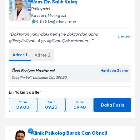
Uzm. Dr. Salih Keleş
Psikiyatri
Kayseri
, Melikgazi
4.8
(
6
Değerlendirme)
Doktorun yanındaki hemşire doktordan daha
Devamı
güleryüzlüydü. Aşırı ilgiliydi. Çok memnun...
Adres
1
Adres
2
Özel Erciyes Hastanesi
Haritada Göster
Tacettin Veli, Lalezade Cd., 38020
En Yakın Saatler
Yarın
Yarın
Yarın
Daha Fazla
09:00
09:20
09:40
Klinik Psikolog Burak Can Göncü