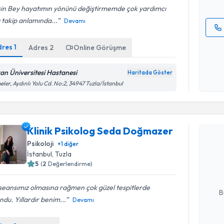
sin Bey hayatımın yönünü değiştirmemde çok yardımcı
 takip anlamında...
Devamı
Kişisel
dres
1
Adres
2
Online Görüşme
okudum
işlenm
an Üniversitesi Hastanesi
Haritada Göster
eler, Aydınlı Yolu Cd. No:2, 34947 Tuzla/İstanbul
Randevu T
Klinik Psikolog Seda Doğmazer
Klinik Ps
Psikoloji
+
1
diğer
oluşturun. 
İstanbul
, Tuzla
hazırlandığ
5
(
2
Değerlendirme)
E-posta Ad
 seansımız olmasına rağmen çok güzel tespitlerde
B
ndu. Yıllardır benim...
Devamı