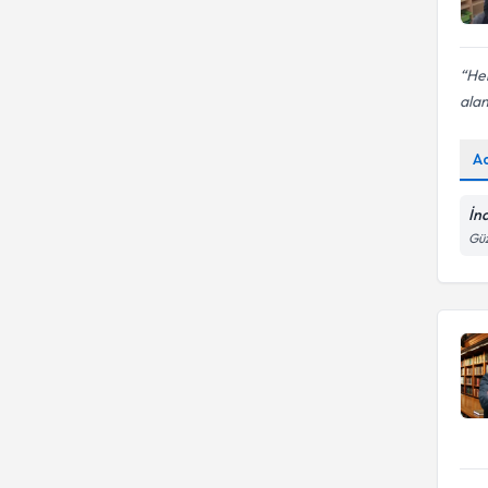
Her
alan
A
İn
Güz