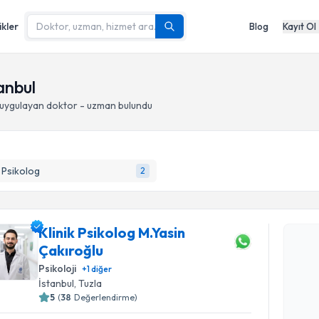
ikler
Blog
Kayıt Ol
anbul
uygulayan doktor - uzman bulundu
k Psikolog
2
Randevu T
Klinik Psikolog M.Yasin
Çakıroğlu
Klinik Psi
oluşturun. 
Psikoloji
+
1
diğer
hazırlandığ
İstanbul
, Tuzla
5
(
38
Değerlendirme)
E-posta Ad