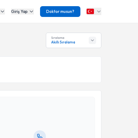
Giriş Yap
Doktor musun?
Sıralama
Akıllı Sıralama
akvimi Talebi
kolog M.Yasin Çakıroğlu
için randevu takvimi talebi
Size bu uzmandan randevu almanız için bir takvim
ında e-posta ile bilgilendireceğiz.
resiniz