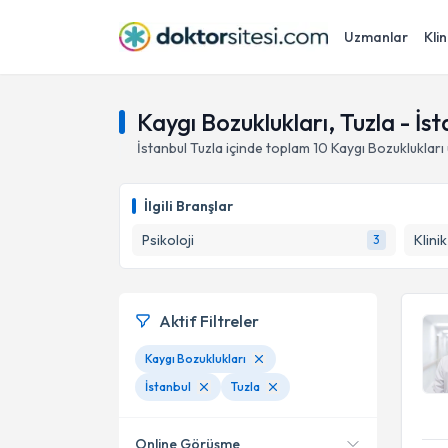
Uzmanlar
Klin
Kaygı Bozuklukları, Tuzla - İst
İstanbul
Tuzla
içinde toplam
10
Kaygı Bozuklukları
İlgili Branşlar
Psikoloji
Klini
3
Aktif Filtreler
Kaygı Bozuklukları
İstanbul
Tuzla
Online Görüşme