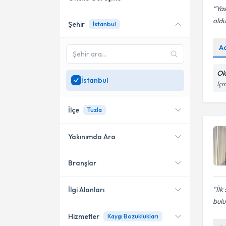
Ya
oldu
Şehir
İstanbul
Online danışmanlık sunan
uzmanları göster
A
Sadece
İstanbul
bölgesinde
uzman ara
Ok
İstanbul
İçm
İlçe
Tuzla
Yakınımda Ara
Branşlar
Konumuma yakın uzmanları
Kadıköy
göster
Bakırköy
İlk
İlgi Alanları
bulu
Şişli
Hizmetler
Kaygı Bozuklukları
Psikoloji