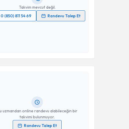
Takvim mevcut değil.
0 (850) 811 54 69
Randevu Talep Et
 verilerimin işlenmesine ilişkin
Aydınlatma Metni
'ni
 ve kişisel verilerimin belirtilen kapsamda
esini kabul ediyorum.
Takvim Talebini Gönder
akvimi Talebi
ikolog Seda Doğmazer
için randevu takvimi talebi
Size bu uzmandan randevu almanız için bir takvim
ında e-posta ile bilgilendireceğiz.
resiniz
u uzmandan online randevu alabileceğin bir
takvimi bulunmuyor.
Randevu Talep Et