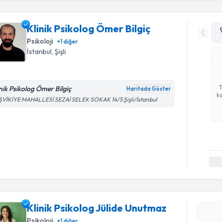
Klinik Psikolog Ömer Bilgiç
Psikoloji
+
1
diğer
İstanbul
, Şişli
inik Psikolog Ömer Bilgiç
Haritada Göster
ka
ŞVİKİYE MAHALLESİ SEZAİ SELEK SOKAK 14/5 Şişli/İstanbul
Randevu T
Klinik Psikolog Jülide Unutmaz
Klinik Psi
oluşturun. 
Psikoloji
+
1
diğer