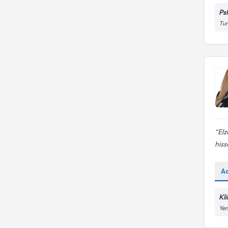
Ps
Tur
Elz
hiss
A
Kli
Yen