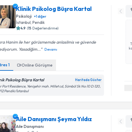
Klinik Psikolog Büşra Kartal
Psikoloji
+
1
diğer
İstanbul
, Pendik
4.9
(
15
Değerlendirme)
sra Hanim ile her görüsmemde anlasilmis ve güvende
ka
ediyorum. Yasadiğim...
Devamı
dres
1
Online Görüşme
inik Psikolog Büşra Kartal
Haritada Göster
r Port Residence, Yenişehir mah. Millet cd, Sümbül Sk No:10 D:120,
12 Pendik/İstanbul
Aile Danışmanı Şeyma Yıldız
Aile Danışmanı