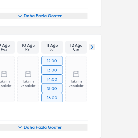
Daha Fazla Göster
9 Ağu
10 Ağu
11 Ağu
12 Ağu
Paz
Pzt
Sal
Çar
12:00
13:00
14:00
Takvim
Takvim
Takvim
palıdır
kapalıdır
kapalıdır
15:00
16:00
Daha Fazla Göster