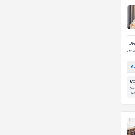
Ağlama ve Öfke Nöbetleri
Bü
hiss
A
Kl
Sta
349