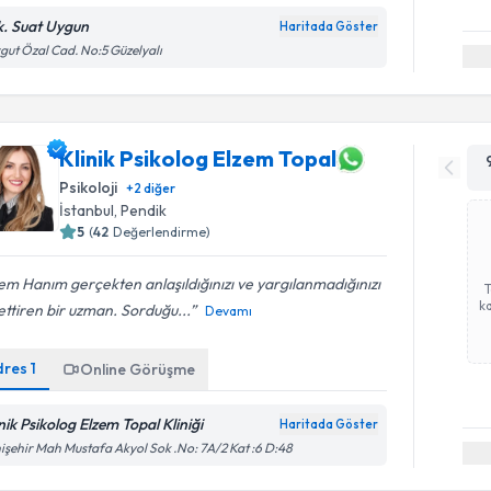
k. Suat Uygun
Haritada Göster
gut Özal Cad. No:5 Güzelyalı
Klinik Psikolog Elzem Topal
Psikoloji
+
2
diğer
İstanbul
, Pendik
5
(
42
Değerlendirme)
em Hanım gerçekten anlaşıldığınızı ve yargılanmadığınızı
ka
ettiren bir uzman. Sorduğu...
Devamı
dres
1
Online Görüşme
nik Psikolog Elzem Topal Kliniği
Haritada Göster
işehir Mah Mustafa Akyol Sok .No: 7A/2 Kat :6 D:48