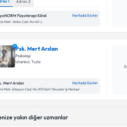
dres
1
Adres
2
Kişisel
okudum
işlenm
zyoNORM Fizyoterapi Klinik
Haritada Göster
Randevu T
la Mah. Vatan Cad. No:40-L
Psk. Mert 
uzmandan ra
Psk. Mert Arslan
posta ile bi
Psikoloji
E-posta Ad
İstanbul
, Tuzla
B
k. Mert Arslan
Haritada Göster
Kişisel
i Mah. İstasyon Cad. No:100 Kat:1 Yavuzlar İş Merkezi
okudum
işlenm
enize yakın diğer uzmanlar