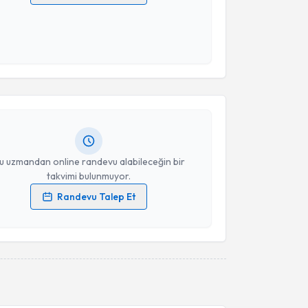
 verilerimin işlenmesine ilişkin
Aydınlatma Metni
'ni
 ve kişisel verilerimin belirtilen kapsamda
esini kabul ediyorum.
akvimi Talebi
Takvim Talebini Gönder
Arslan
için randevu takvimi talebi oluşturun. Size bu
ndevu almanız için bir takvim hazırlandığında e-
lgilendireceğiz.
resiniz
u uzmandan online randevu alabileceğin bir
takvimi bulunmuyor.
Randevu Talep Et
 verilerimin işlenmesine ilişkin
Aydınlatma Metni
'ni
 ve kişisel verilerimin belirtilen kapsamda
esini kabul ediyorum.
Takvim Talebini Gönder