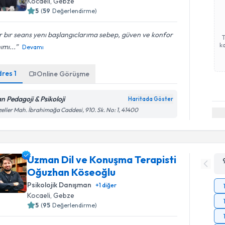
Kocaeli
, Gebze
5
(
59
Değerlendirme)
 bır seans yenı başlangıclarıma sebep, güven ve konfor
ka
ımı...
Devamı
dres
1
Online Görüşme
an Pedagoji & Psikoloji
Haritada Göster
eller Mah. İbrahimağa Caddesi, 910. Sk. No: 1, 41400
Uzman Dil ve Konuşma Terapisti
Oğuzhan Köseoğlu
Psikolojik Danışman
+
1
diğer
Kocaeli
, Gebze
5
(
95
Değerlendirme)