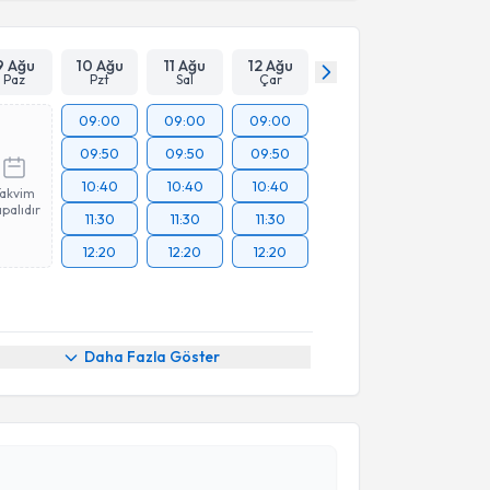
9 Ağu
10 Ağu
11 Ağu
12 Ağu
Paz
Pzt
Sal
Çar
09:00
09:00
09:00
09:50
09:50
09:50
10:40
10:40
10:40
Takvim
palıdır
11:30
11:30
11:30
12:20
12:20
12:20
Daha Fazla Göster
akvimi Talebi
kolog Jülide Unutmaz
için randevu takvimi talebi
Size bu uzmandan randevu almanız için bir takvim