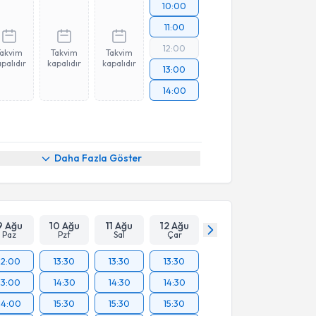
10:00
11:00
12:00
Takvim
Takvim
Takvim
palıdır
kapalıdır
kapalıdır
13:00
14:00
Daha Fazla Göster
9 Ağu
10 Ağu
11 Ağu
12 Ağu
Paz
Pzt
Sal
Çar
12:00
13:30
13:30
13:30
13:00
14:30
14:30
14:30
14:00
15:30
15:30
15:30