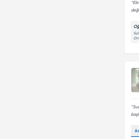
Eli
değe
Oğ
Sul
Or
Sua
başl
A