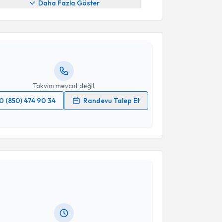
Daha Fazla Göster
Günderci
için randevu takvimi talebi oluşturun. Size
 randevu almanız için bir takvim hazırlandığında e-
lgilendireceğiz.
resiniz
Takvim mevcut değil.
0 (850) 474 90 34
Randevu Talep Et
 verilerimin işlenmesine ilişkin
Aydınlatma Metni
'ni
 ve kişisel verilerimin belirtilen kapsamda
esini kabul ediyorum.
akvimi Talebi
Takvim Talebini Gönder
Talip Sami
için randevu takvimi talebi oluşturun. Size
 randevu almanız için bir takvim hazırlandığında e-
lgilendireceğiz.
resiniz