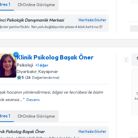
dres
1
Online Görüşme
inci Psikolojik Danışmanlık Merkezi
Haritada Göster
cılar şanlıurfa blv. Yan yolu buğdaycılar plaza A blok kat 6 no 51
Klinik Psikolog Başak Öner
Psikoloji
+
1
diğer
Diyarbakır
, Kayapınar
5
(
26
Değerlendirme)
ak hocanın yönlendirmesi, bilgisi ve tecrübesi ile bizim
ka
kle seansa...
Devamı
dres
1
Online Görüşme
inik Psikolog Başak Öner
Haritada Göster
Randevu T