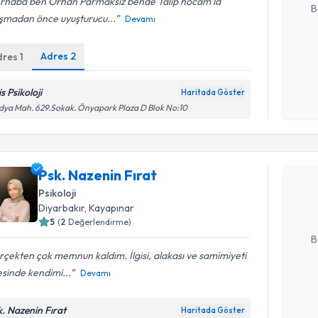
rhaba ben Orhan Parmaksız bende Talip hocam’la
B
ışmadan önce uyuşturucu...
Devamı
Adres
2
dres
1
Kişisel
okudum
işlenm
s Psikoloji
Haritada Göster
ya Mah. 629.Sokak. Önyapark Plaza D Blok No:10
Randevu T
Psk. Nazen
Psk. Nazenin Fırat
bu uzmandan
posta ile bi
Psikoloji
Diyarbakır
, Kayapınar
E-posta Ad
5
(
2
Değerlendirme)
B
çekten çok memnun kaldım. İlgisi, alakası ve samimiyeti
sinde kendimi...
Devamı
Kişisel
okudum
k. Nazenin Fırat
Haritada Göster