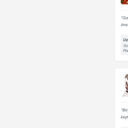
Gay
öne
Uz
75 
Pla
Bir
keşf