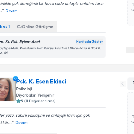
inlikle çok deneğimli bir hoca sade anlaşılır anlatım tarzı
ka
..
Devamı
dres
1
Online Görüşme
m. Kl. Psk. Eylem Acet
Haritada Göster
aytepe Mah. Winstown Avm Karşısı Positive Office Plaza A Blok K:
o: 49
Psk. K. Esen Ekinci
Psikoloji
Diyarbakır
, Yenişehir
5
(
11
Değerlendirme)
er yüzü, sabırlı yaklaşımı ve anlayışlı tavrı için çok
ka
kkür...
Devamı