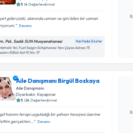
5
(
4
Değerlendirme)
E-posta Ad
B
et güleryüzlü, alanında uzman ve işini bilen bir uzman
riyorum.
Devamı
Kişisel
m. Psk. Sadık SUN Muayenehanesi
Haritada Göster
okudum
Metrelik Yol, Fuat Sezgin Kütüphanesi Yanı Çeysa Adress 75
işlenm
zaları B Blok Kat:10 No: 19
Randevu T
Aile Danışmanı Birgül Bozkaya
Aile Danı
oluşturun. 
Aile Danışmanı
hazırlandığ
Diyarbakır
, Kayapınar
5
(
24
Değerlendirme)
E-posta Ad
B
gül hanımı terapi uyguladığı bir şahısın tavsiyesi üzerine
ettim gerçekten...
Devamı