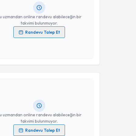
resiniz
u uzmandan online randevu alabileceğin bir
takvimi bulunmuyor.
Randevu Talep Et
 verilerimin işlenmesine ilişkin
Aydınlatma Metni
'ni
 ve kişisel verilerimin belirtilen kapsamda
esini kabul ediyorum.
akvimi Talebi
Takvim Talebini Gönder
şmanı Birgül Bozkaya
için randevu takvimi talebi
Size bu uzmandan randevu almanız için bir takvim
ında e-posta ile bilgilendireceğiz.
resiniz
u uzmandan online randevu alabileceğin bir
takvimi bulunmuyor.
Randevu Talep Et