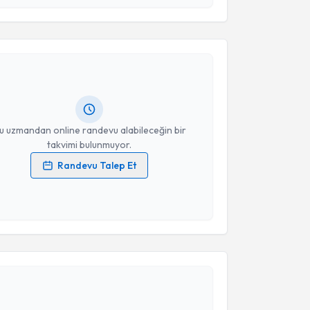
esini kabul ediyorum.
akvimi Talebi
Takvim Talebini Gönder
kolog Elif Bakır
için randevu takvimi talebi oluşturun.
andan randevu almanız için bir takvim
ında e-posta ile bilgilendireceğiz.
resiniz
u uzmandan online randevu alabileceğin bir
takvimi bulunmuyor.
Randevu Talep Et
 verilerimin işlenmesine ilişkin
Aydınlatma Metni
'ni
 ve kişisel verilerimin belirtilen kapsamda
esini kabul ediyorum.
akvimi Talebi
Takvim Talebini Gönder
 Sadık Sun
için randevu takvimi talebi oluşturun. Size
 randevu almanız için bir takvim hazırlandığında e-
lgilendireceğiz.