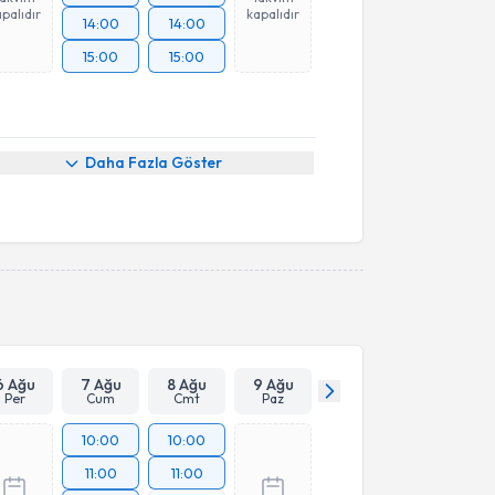
palıdır
kapalıdır
14:00
14:00
15:00
15:00
Daha Fazla Göster
6 Ağu
7 Ağu
8 Ağu
9 Ağu
Per
Cum
Cmt
Paz
10:00
10:00
11:00
11:00