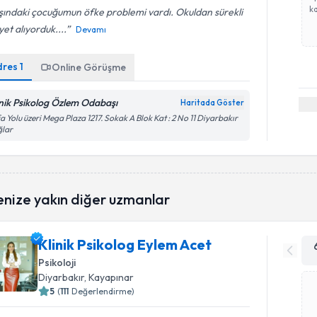
ka
ındaki çocuğumun öfke problemi vardı. Okuldan sürekli
yet alıyorduk....
Devamı
dres
1
Online Görüşme
inik Psikolog Özlem Odabaşı
Haritada Göster
a Yolu üzeri Mega Plaza 1217. Sokak A Blok Kat : 2 No 11 Diyarbakır
ğlar
enize yakın diğer uzmanlar
Klinik Psikolog Eylem Acet
Psikoloji
Diyarbakır
, Kayapınar
5
(
111
Değerlendirme)