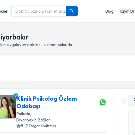
ikler
Blog
Kayıt Ol
Diyarbakır
ları
uygulayan doktor - uzman bulundu
Klinik Psikolog Özlem
Odabaşı
Psikoloji
Diyarbakır
, Bağlar
5
(
7
Değerlendirme)