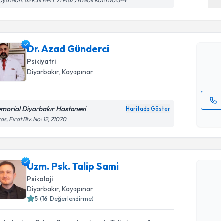
ya Mah. 629.Sk HMT 21 Plaza B Blok Kat:1 No:3-4
Dr. Azad 
bu uzmandan
Dr. Azad Günderci
posta ile bi
Psikiyatri
E-posta Ad
Diyarbakır
, Kayapınar
morial Diyarbakır Hastanesi
Haritada Göster
Kişisel
as, Fırat Blv. No: 12, 21070
okudum
işlenm
Randevu T
Uzm. Psk. Talip Sami
Uzm. Psk. 
Psikoloji
bu uzmandan
Diyarbakır
, Kayapınar
posta ile bi
5
(
16
Değerlendirme)
E-posta Ad