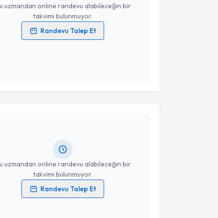
u uzmandan online randevu alabileceğin bir
takvimi bulunmuyor.
Randevu Talep Et
 verilerimin işlenmesine ilişkin
Aydınlatma Metni
'ni
 ve kişisel verilerimin belirtilen kapsamda
esini kabul ediyorum.
akvimi Talebi
Takvim Talebini Gönder
in Fırat
için randevu takvimi talebi oluşturun. Size
 randevu almanız için bir takvim hazırlandığında e-
lgilendireceğiz.
resiniz
u uzmandan online randevu alabileceğin bir
takvimi bulunmuyor.
Randevu Talep Et
 verilerimin işlenmesine ilişkin
Aydınlatma Metni
'ni
 ve kişisel verilerimin belirtilen kapsamda