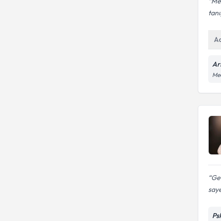
Me
tan
A
Ari
Med
Ger
saye
Ps