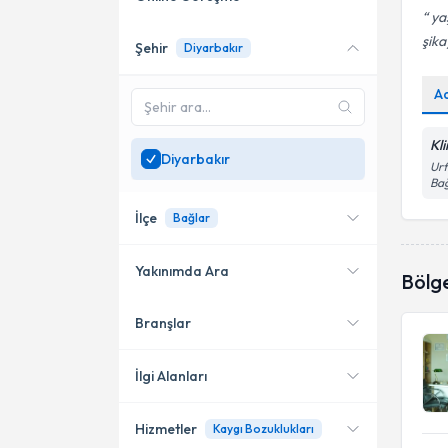
yaş
şika
Şehir
Diyarbakır
Online danışmanlık sunan
uzmanları göster
A
Sadece
Diyarbakır
bölgesinde uzman ara
Kl
Diyarbakır
Urf
Ba
İlçe
Bağlar
Yakınımda Ara
Bölg
Branşlar
Konumuma yakın uzmanları
Kayapınar
göster
Yenişehir
İlgi Alanları
Bağlar
Hizmetler
Kaygı Bozuklukları
Psikoloji