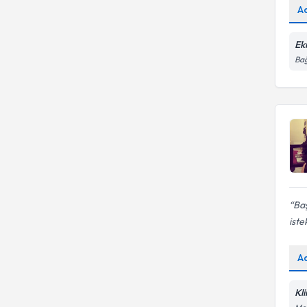
A
Boşanma ve Ebeveynlik
Ek
Bağ
Baş
iste
A
Kl