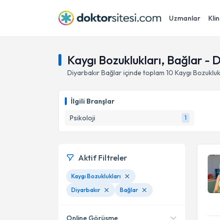
Uzmanlar
Klin
Kaygı Bozuklukları, Bağlar - 
Diyarbakır
Bağlar
içinde toplam
10
Kaygı Bozukluk
İlgili Branşlar
Psikoloji
1
Aktif Filtreler
Kaygı Bozuklukları
Diyarbakır
Bağlar
Online Görüşme