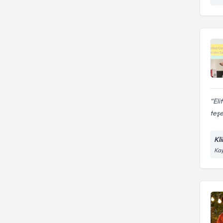
Eli
teşe
Kli
Ka