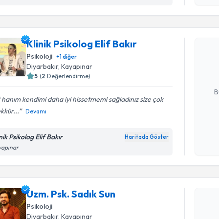
işlenm
Randevu T
Klinik Psi
Klinik Psikolog Elif Bakır
Size bu uzm
Psikoloji
+
1
diğer
hazırlandığ
Diyarbakır
, Kayapınar
5
(
2
Değerlendirme)
E-posta Ad
B
f hanım kendimi daha iyi hissetmemi sağladınız size çok
kkür...
Devamı
Kişisel
okudum
nik Psikolog Elif Bakır
Haritada Göster
işlenm
yapınar
Randevu T
Uzm. Psk. Sadık Sun
Uzm. Psk.
bu uzmandan
Psikoloji
posta ile bi
Diyarbakır
, Kayapınar