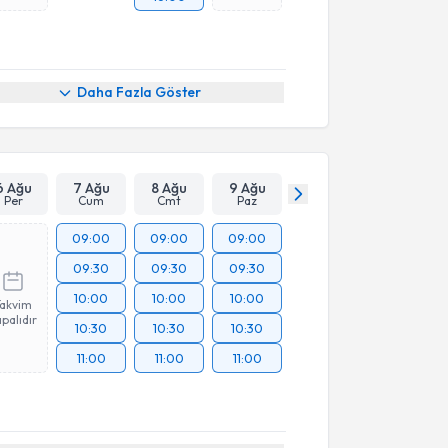
Daha Fazla Göster
6 Ağu
7 Ağu
8 Ağu
9 Ağu
Per
Cum
Cmt
Paz
09:00
09:00
09:00
09:30
09:30
09:30
10:00
10:00
10:00
Takvim
palıdır
10:30
10:30
10:30
11:00
11:00
11:00
akvimi Talebi