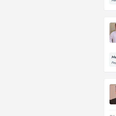
Med
Me
Pey