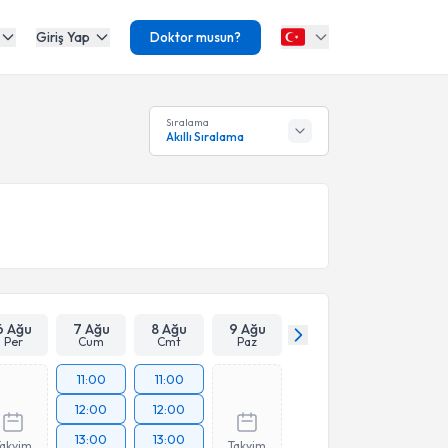
Giriş Yap
Doktor musun?
Sıralama
Akıllı Sıralama
6 Ağu
7 Ağu
8 Ağu
9 Ağu
Per
Cum
Cmt
Paz
11:00
11:00
12:00
12:00
13:00
13:00
Takvim
Takvim