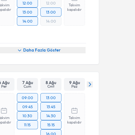
12:00
12:00
Takvim
Takvim
palıdır
kapalıdır
13:00
13:00
14:00
14:00
Daha Fazla Göster
6 Ağu
7 Ağu
8 Ağu
9 Ağu
Per
Cum
Cmt
Paz
09:00
13:00
09:45
13:45
10:30
14:30
Takvim
Takvim
palıdır
kapalıdır
11:15
15:15
16:00