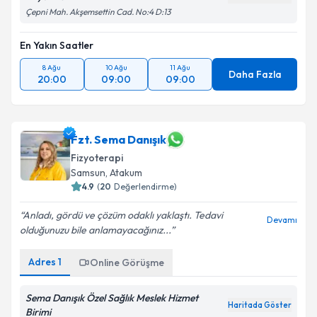
Çepni Mah. Akşemsettin Cad. No:4 D:13
En Yakın Saatler
8 Ağu
10 Ağu
11 Ağu
Daha Fazla
20:00
09:00
09:00
Fzt. Sema Danışık
Fizyoterapi
Samsun
, Atakum
4.9
(
20
Değerlendirme)
Anladı, gördü ve çözüm odaklı yaklaştı. Tedavi
Devamı
olduğunuzu bile anlamayacağınız...
Adres
1
Online Görüşme
Sema Danışık Özel Sağlık Meslek Hizmet
Haritada Göster
Birimi