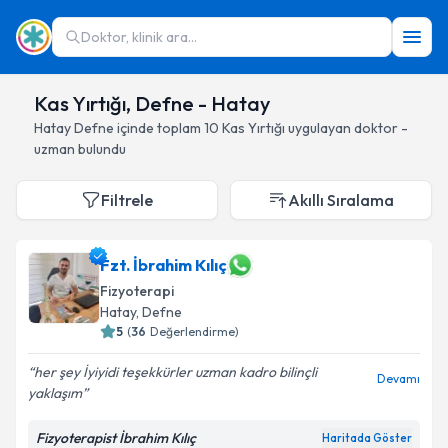
Doktor, klinik ara...
Kas Yırtığı, Defne - Hatay
Hatay
Defne
içinde toplam
10
Kas Yırtığı
uygulayan doktor -
uzman bulundu
Filtrele
Akıllı Sıralama
Fzt. İbrahim Kılıç
Fizyoterapi
Hatay
, Defne
5
(
36
Değerlendirme)
her şey İyiyidi teşekkürler uzman kadro bilinçli
Devamı
yaklaşım
Fizyoterapist İbrahim Kılıç
Haritada Göster