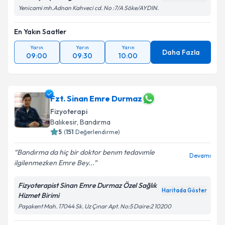
Yenicami mh.Adnan Kahveci cd. No :7/A Söke/AYDIN.
En Yakın Saatler
Yarın
Yarın
Yarın
Daha Fazla
09:00
09:30
10:00
Fzt. Sinan Emre Durmaz
Fizyoterapi
Balıkesir
, Bandırma
5
(
151
Değerlendirme)
Bandırma da hiç bir doktor benım tedavımle
Devamı
ilgilenmezken Emre Bey...
Fizyoterapist Sinan Emre Durmaz Özel Sağlık
Haritada Göster
Hizmet Birimi
Paşakent Mah. 17044 Sk. Uz Çınar Apt. No:5 Daire:2 10200