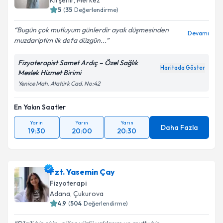
Kırşehir
, Merkez
5
(
35
Değerlendirme)
Bugün çok mutluyum günlerdir ayak düşmesinden
Devamı
muzdariptim ilk defa düzgün...
Fizyoterapist Samet Ardıç – Özel Sağlık
Haritada Göster
Meslek Hizmet Birimi
Yenice Mah. Atatürk Cad. No:42
En Yakın Saatler
Yarın
Yarın
Yarın
Daha Fazla
19:30
20:00
20:30
Fzt. Yasemin Çay
Fizyoterapi
Adana
, Çukurova
4.9
(
504
Değerlendirme)