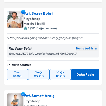
Fzt. Sezer Bolat
Fizyoterapi
Mersin
, Mezitli
5
(
316
Değerlendirme)
Danışanlarına çok iyi tedavi süreçi gerçekleştiriyor
Fzt. Sezer Bolat
Haritada Göster
Yeni Mah. 33171. Sok. Civanlar Plaza No:3 Kat:5 Daire:17
En Yakın Saatler
Yarın
10 Ağu
10 Ağu
Daha Fazla
18:00
09:00
10:00
Fzt. Samet Ardıç
Fizyoterapi