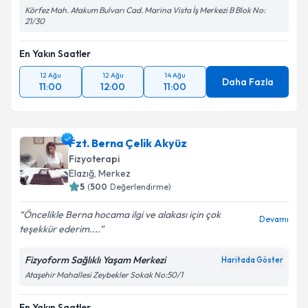
Körfez Mah. Atakum Bulvarı Cad. Marina Vista İş Merkezi B Blok No:
21/30
En Yakın Saatler
12 Ağu
12 Ağu
14 Ağu
Daha Fazla
11:00
12:00
11:00
Fzt. Berna Çelik Akyüz
Fizyoterapi
Elazığ
, Merkez
5
(
500
Değerlendirme)
Öncelikle Berna hocama ilgi ve alakası için çok
Devamı
teşekkür ederim....
Fizyoform Sağlıklı Yaşam Merkezi
Haritada Göster
Ataşehir Mahallesi Zeybekler Sokak No:50/1
En Yakın Saatler