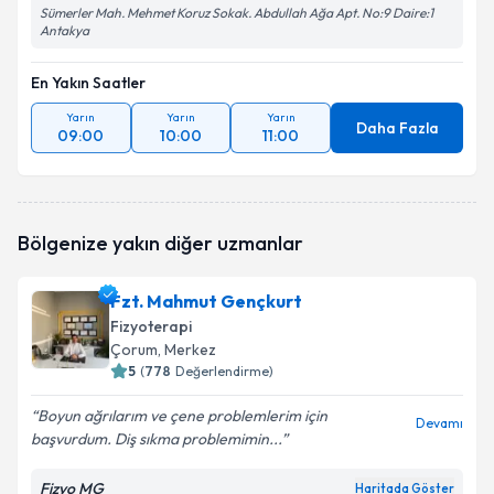
Sümerler Mah. Mehmet Koruz Sokak. Abdullah Ağa Apt. No:9 Daire:1
Antakya
En Yakın Saatler
Yarın
Yarın
Yarın
Daha Fazla
09:00
10:00
11:00
Bölgenize yakın diğer uzmanlar
Fzt. Mahmut Gençkurt
Fizyoterapi
Çorum
, Merkez
5
(
778
Değerlendirme)
Boyun ağrılarım ve çene problemlerim için
Devamı
başvurdum. Diş sıkma problemimin...
Fizyo MG
Haritada Göster