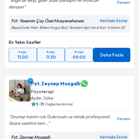
Bilgili bir ekip, güler yüzlü yaklaşım ve mutlu bir
Devamı
danışan
Fzt. Yasemin Çay Özel Muayenehanesi
Haritada Göster
Beyaz Evler Mah. Bülent Angın Bulv. Yenikent Apt. No:6 Kat : 4 Daire :10
En Yakın Saatler
8 Ağu
8 Ağu
10 Ağu
Daha Fazla
11:00
11:30
09:00
Fzt. Zeynep Mozgallı
Fizyoterapi
Aydın
, Söke
5
(
15
Değerlendirme)
Zeynep hanim cok Guleryuzlu ve isinde profesyonel.
Devamı
Seans saatiniz tam...
Fzt. Zeynep Mozgallı
Haritada Göster