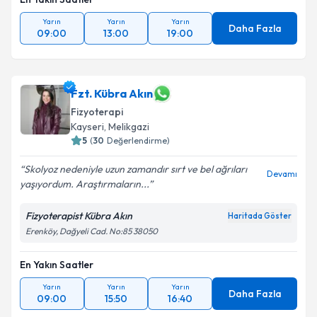
Yarın
Yarın
Yarın
Daha Fazla
09:00
13:00
19:00
Fzt. Kübra Akın
Fizyoterapi
Kayseri
, Melikgazi
5
(
30
Değerlendirme)
Skolyoz nedeniyle uzun zamandır sırt ve bel ağrıları
Devamı
yaşıyordum. Araştırmaların...
Fizyoterapist Kübra Akın
Haritada Göster
Erenköy, Dağyeli Cad. No:85 38050
En Yakın Saatler
Yarın
Yarın
Yarın
Daha Fazla
09:00
15:50
16:40