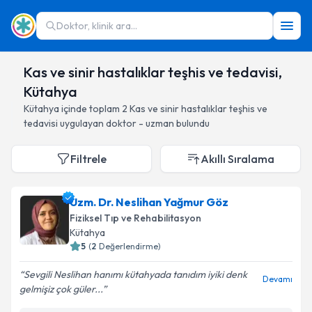
Doktor, klinik ara...
Kas ve sinir hastalıklar teşhis ve tedavisi,
Kütahya
Kütahya
içinde toplam
2
Kas ve sinir hastalıklar teşhis ve
tedavisi
uygulayan doktor - uzman bulundu
Filtrele
Akıllı Sıralama
Uzm. Dr. Neslihan Yağmur Göz
Fiziksel Tıp ve Rehabilitasyon
Kütahya
5
(
2
Değerlendirme)
Sevgili Neslihan hanımı kütahyada tanıdım iyiki denk
Devamı
gelmişiz çok güler...