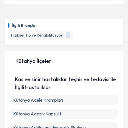
Takvim Talebini Gönder
Uzm. Dr. Fatih Çakıroğlu
için randevu takvimi talebi
oluşturun. Size bu uzmandan randevu almanız için bir
İlgili Branşlar
takvim hazırlandığında e-posta ile bilgilendireceğiz.
Fiziksel Tıp ve Rehabilitasyon
1
E-posta Adresiniz
Kütahya İlçeleri
Kişisel verilerimin işlenmesine ilişkin
Aydınlatma
Metni
'ni okudum ve kişisel verilerimin belirtilen
Kas ve sinir hastalıklar teşhis ve tedavisi ile
kapsamda işlenmesini kabul ediyorum.
İlgili Hastalıklar
Takvim Talebini Gönder
Kütahya Adele Krampları
Kütahya Adeziv Kapsülit
Kütahya Adölesan İdiyopatik Skolyoz