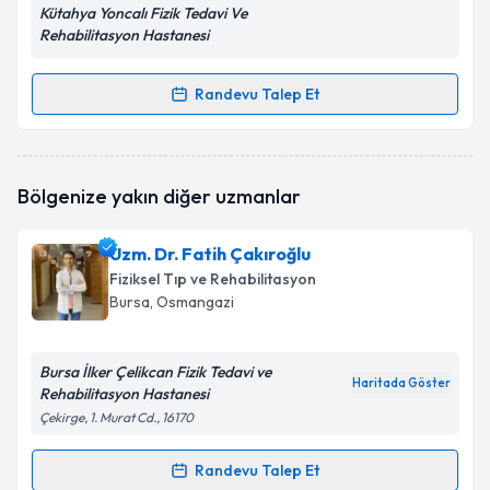
Kütahya Yoncalı Fizik Tedavi Ve
Rehabilitasyon Hastanesi
Randevu Talep Et
Randevu Takvimi Talebi
Uzm. Dr. Neslihan Yağmur Göz
için randevu takvimi
Bölgenize yakın diğer uzmanlar
talebi oluşturun. Size bu uzmandan randevu almanız
için bir takvim hazırlandığında e-posta ile
bilgilendireceğiz.
Uzm. Dr. Fatih Çakıroğlu
Fiziksel Tıp ve Rehabilitasyon
E-posta Adresiniz
Bursa
, Osmangazi
Bursa İlker Çelikcan Fizik Tedavi ve
Haritada Göster
Rehabilitasyon Hastanesi
Kişisel verilerimin işlenmesine ilişkin
Aydınlatma
Metni
'ni okudum ve kişisel verilerimin belirtilen
Çekirge, 1. Murat Cd., 16170
kapsamda işlenmesini kabul ediyorum.
Randevu Talep Et
Randevu Takvimi Talebi