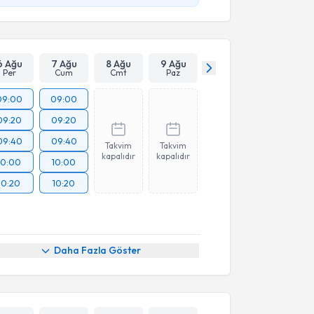
6 Ağu
7 Ağu
8 Ağu
9 Ağu
Per
Cum
Cmt
Paz
09:00
09:00
09:20
09:20
09:40
09:40
Takvim
Takvim
kapalıdır
kapalıdır
10:00
10:00
10:20
10:20
Daha Fazla Göster