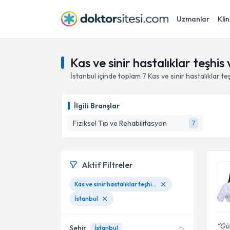
Uzmanlar
Klin
Kas ve sinir hastalıklar teşhis 
İstanbul
içinde toplam
7
Kas ve sinir hastalıklar te
İlgili Branşlar
Fiziksel Tıp ve Rehabilitasyon
7
Aktif Filtreler
Kas ve sinir hastalıklar teşhis ve tedavisi
İstanbul
Gül
Şehir
İstanbul