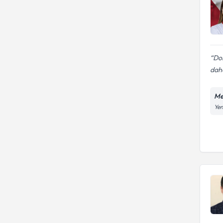
Dok
daha
Me
Yen