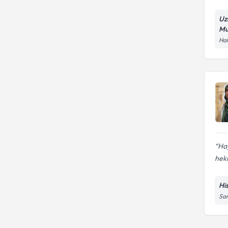
Uz
Mu
Hal
Hay
hek
Hi
Sar