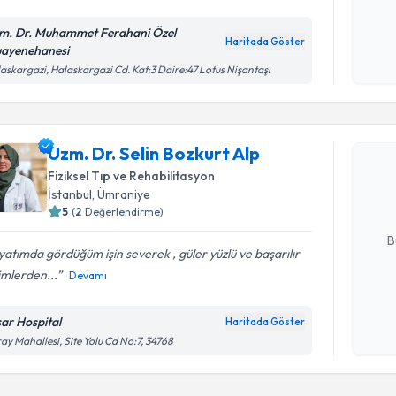
m. Dr. Muhammet Ferahani Özel
Haritada Göster
ayenehanesi
Kişisel
askargazi, Halaskargazi Cd. Kat:3 Daire:47 Lotus Nişantaşı
okudum
Randevu T
işlenm
Uzm. Dr. S
Uzm. Dr. Selin Bozkurt Alp
oluşturun. 
Fiziksel Tıp ve Rehabilitasyon
hazırlandığ
İstanbul
, Ümraniye
5
(
2
Değerlendirme)
E-posta Ad
B
atımda gördüğüm işin severek , güler yüzlü ve başarılır
imlerden...
Devamı
Kişisel
okudum
sar Hospital
Haritada Göster
işlenm
ay Mahallesi, Site Yolu Cd No:7, 34768