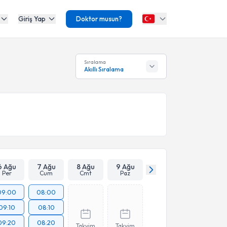
Giriş Yap
Doktor musun?
Sıralama
Akıllı Sıralama
6 Ağu
7 Ağu
8 Ağu
9 Ağu
Per
Cum
Cmt
Paz
09:00
08:00
09:10
08:10
09:20
08:20
Takvim
Takvim