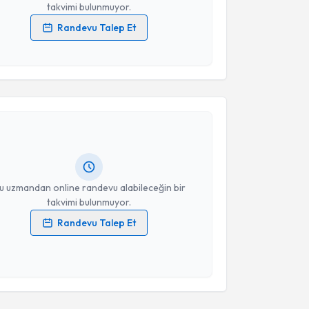
takvimi bulunmuyor.
Randevu Talep Et
 verilerimin işlenmesine ilişkin
Aydınlatma Metni
'ni
 ve kişisel verilerimin belirtilen kapsamda
akvimi Talebi
esini kabul ediyorum.
Takvim Talebini Gönder
elin Bozkurt Alp
için randevu takvimi talebi
Size bu uzmandan randevu almanız için bir takvim
ında e-posta ile bilgilendireceğiz.
resiniz
u uzmandan online randevu alabileceğin bir
takvimi bulunmuyor.
Randevu Talep Et
 verilerimin işlenmesine ilişkin
Aydınlatma Metni
'ni
 ve kişisel verilerimin belirtilen kapsamda
esini kabul ediyorum.
Takvim Talebini Gönder