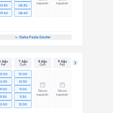
kapalıdır
kapalıdır
09:30
08:30
09:40
08:40
Daha Fazla Göster
6 Ağu
7 Ağu
8 Ağu
9 Ağu
Per
Cum
Cmt
Paz
10:00
10:00
10:30
10:30
11:00
11:00
Takvim
Takvim
kapalıdır
kapalıdır
11:30
11:30
12:00
12:00