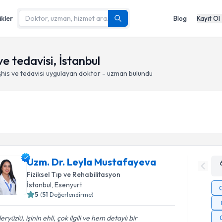
ikler
Blog
Kayıt Ol
ve tedavisi, İstanbul
şhis ve tedavisi
uygulayan doktor - uzman bulundu
Uzm. Dr. Leyla Mustafayeva
Fiziksel Tıp ve Rehabilitasyon
İstanbul
, Esenyurt
5
(
51
Değerlendirme)
eryüzlü, işinin ehli, çok ilgili ve hem detaylı bir