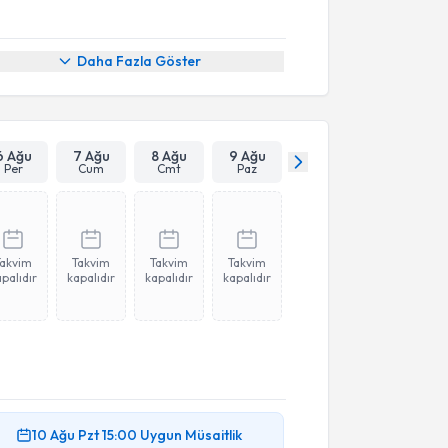
Daha Fazla Göster
6 Ağu
7 Ağu
8 Ağu
9 Ağu
Per
Cum
Cmt
Paz
Takvim
Takvim
Takvim
Takvim
palıdır
kapalıdır
kapalıdır
kapalıdır
10 Ağu
Pzt
15:00
Uygun Müsaitlik