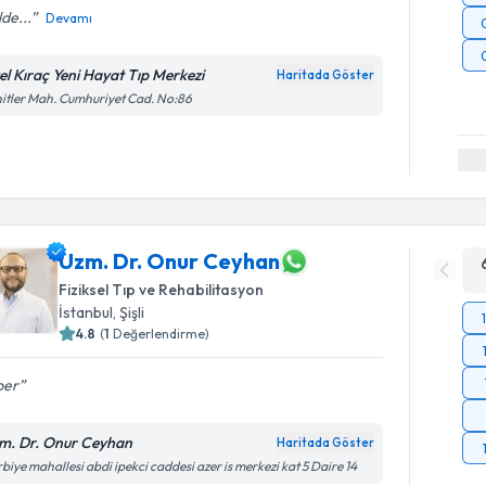
lde...
Devamı
el Kıraç Yeni Hayat Tıp Merkezi
Haritada Göster
itler Mah. Cumhuriyet Cad. No:86
Uzm. Dr. Onur Ceyhan
Fiziksel Tıp ve Rehabilitasyon
İstanbul
, Şişli
4.8
(
1
Değerlendirme)
per
m. Dr. Onur Ceyhan
Haritada Göster
biye mahallesi abdi ipekci caddesi azer is merkezi kat 5 Daire 14