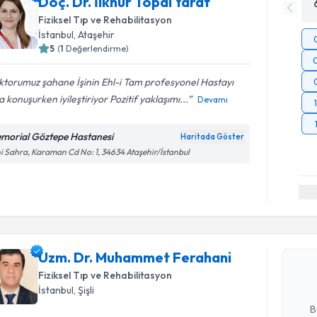
Doç. Dr. İlknur Topal Yarat
Fiziksel Tıp ve Rehabilitasyon
İstanbul
, Ataşehir
5
(
1
Değerlendirme)
torumuz şahane İşinin Ehl-i Tam profesyonel Hastayı
 konuşurken iyileştiriyor Pozitif yaklaşımı...
Devamı
morial Göztepe Hastanesi
Haritada Göster
i Sahra, Karaman Cd No: 1, 34634 Ataşehir/İstanbul
Randevu T
Uzm. Dr.
oluşturun. 
Uzm. Dr. Muhammet Ferahani
hazırlandığ
Fiziksel Tıp ve Rehabilitasyon
İstanbul
, Şişli
E-posta Ad
B