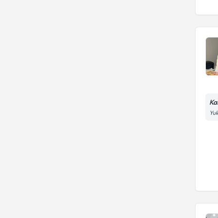
Ka
Yuk