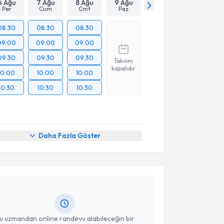
6 Ağu
7 Ağu
8 Ağu
9 Ağu
Per
Cum
Cmt
Paz
08:30
08:30
08:30
09:00
09:00
09:00
09:30
09:30
09:30
Takvim
kapalıdır
10:00
10:00
10:00
10:30
10:30
10:30
akvimi Talebi
Daha Fazla Göster
 Muhammet Ferahani
için randevu takvimi talebi
Size bu uzmandan randevu almanız için bir takvim
ında e-posta ile bilgilendireceğiz.
resiniz
u uzmandan online randevu alabileceğin bir