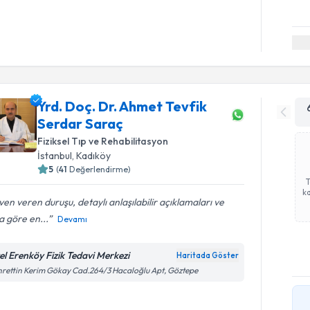
Yrd. Doç. Dr. Ahmet Tevfik
Serdar Saraç
Fiziksel Tıp ve Rehabilitasyon
İstanbul
, Kadıköy
5
(
41
Değerlendirme)
ka
en veren duruşu, detaylı anlaşılabilir açıklamaları ve
 göre en...
Devamı
el Erenköy Fizik Tedavi Merkezi
Haritada Göster
rettin Kerim Gökay Cad.264/3 Hacaloğlu Apt, Göztepe