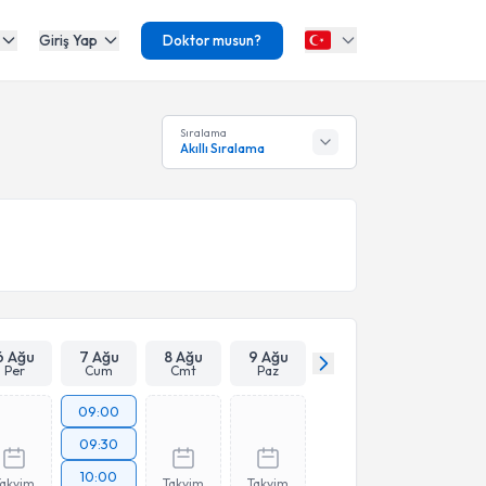
Giriş Yap
Doktor musun?
Sıralama
Akıllı Sıralama
6 Ağu
7 Ağu
8 Ağu
9 Ağu
Per
Cum
Cmt
Paz
09:00
09:30
10:00
Takvim
Takvim
Takvim