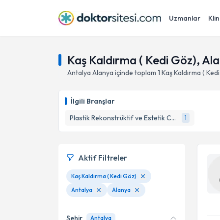
Uzmanlar
Klin
Kaş Kaldırma ( Kedi Göz), Al
Antalya
Alanya
içinde toplam
1
Kaş Kaldırma ( Ked
İlgili Branşlar
Plastik Rekonstrüktif ve Estetik Cerrahi
1
Aktif Filtreler
Kaş Kaldırma ( Kedi Göz)
Antalya
Alanya
Şehir
Antalya