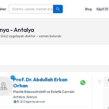
ikler
Blog
Kayıt Ol
anya - Antalya
i Göz)
uygulayan doktor - uzman bulundu
Prof. Dr. Abdullah Erkan
Orhan
Plastik Rekonstrüktif ve Estetik Cerrahi
Antalya
, Alanya
5
(
2
Değerlendirme)