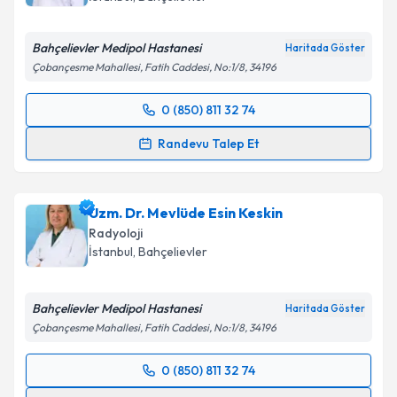
Bahçelievler Medipol Hastanesi
Haritada Göster
Kişisel verilerimin işlenmesine ilişkin
Aydınlatma
Çobançesme Mahallesi, Fatih Caddesi, No:1/8, 34196
Metni
'ni okudum ve kişisel verilerimin belirtilen
kapsamda işlenmesini kabul ediyorum.
0 (850) 811 32 74
Randevu Takvimi Talebi
Randevu Talep Et
Takvim Talebini Gönder
Uzm. Dr. Abdulkadir Asan
için randevu takvimi talebi
oluşturun. Size bu uzmandan randevu almanız için bir
Uzm. Dr. Mevlüde Esin Keskin
takvim hazırlandığında e-posta ile bilgilendireceğiz.
Radyoloji
E-posta Adresiniz
İstanbul
, Bahçelievler
Bahçelievler Medipol Hastanesi
Haritada Göster
Çobançesme Mahallesi, Fatih Caddesi, No:1/8, 34196
Kişisel verilerimin işlenmesine ilişkin
Aydınlatma
Metni
'ni okudum ve kişisel verilerimin belirtilen
0 (850) 811 32 74
kapsamda işlenmesini kabul ediyorum.
Randevu Takvimi Talebi