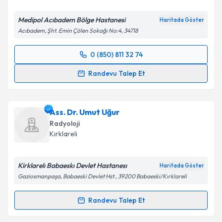
Medipol Acıbadem Bölge Hastanesi
Haritada Göster
Acıbadem, Şht. Emin Çölen Sokağı No:4, 34718
Kişisel verilerimin işlenmesine ilişkin
Aydınlatma
0 (850) 811 32 74
Metni
'ni okudum ve kişisel verilerimin belirtilen
Randevu Takvimi Talebi
kapsamda işlenmesini kabul ediyorum.
Randevu Talep Et
Prof. Dr. Hayri Oğul
için randevu takvimi talebi
Takvim Talebini Gönder
oluşturun. Size bu uzmandan randevu almanız için bir
Ass. Dr. Umut Uğur
takvim hazırlandığında e-posta ile bilgilendireceğiz.
Radyoloji
E-posta Adresiniz
Kırklareli
Kirklarelı Babaeskı Devlet Hastanesı
Haritada Göster
Gaziosmanpaşa, Babaeski Devlet Hst., 39200 Babaeski/Kırklareli
Kişisel verilerimin işlenmesine ilişkin
Aydınlatma
Metni
'ni okudum ve kişisel verilerimin belirtilen
Randevu Talep Et
kapsamda işlenmesini kabul ediyorum.
Randevu Takvimi Talebi