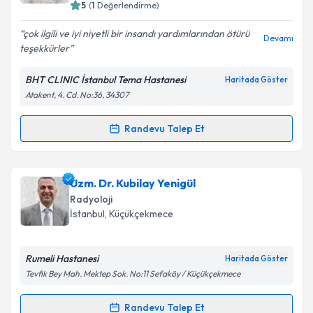
5
(
1
Değerlendirme)
çok ilgili ve iyi niyetli bir insandı yardımlarından ötürü
Devamı
teşekkürler
BHT CLINIC İstanbul Tema Hastanesi
Haritada Göster
Atakent, 4. Cd. No:36, 34307
Randevu Talep Et
Randevu Takvimi Talebi
Doç. Dr. Süheyl Poçan
için randevu takvimi talebi
Uzm. Dr. Kubilay Yenigül
oluşturun. Size bu uzmandan randevu almanız için bir
Radyoloji
takvim hazırlandığında e-posta ile bilgilendireceğiz.
İstanbul
, Küçükçekmece
E-posta Adresiniz
Rumeli Hastanesi
Haritada Göster
Tevfik Bey Mah. Mektep Sok. No:11 Sefaköy / Küçükçekmece
Kişisel verilerimin işlenmesine ilişkin
Aydınlatma
Randevu Talep Et