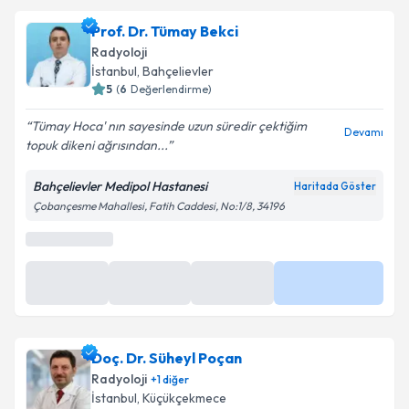
Takvim Talebini Gönder
Ass. Dr. Umut Uğur
için randevu takvimi talebi
Prof. Dr. Tümay Bekci
oluşturun. Size bu uzmandan randevu almanız için bir
Radyoloji
takvim hazırlandığında e-posta ile bilgilendireceğiz.
İstanbul
, Bahçelievler
5
(
6
Değerlendirme)
E-posta Adresiniz
Tümay Hoca' nın sayesinde uzun süredir çektiğim
Devamı
topuk dikeni ağrısından...
Bahçelievler Medipol Hastanesi
Haritada Göster
Kişisel verilerimin işlenmesine ilişkin
Aydınlatma
Çobançesme Mahallesi, Fatih Caddesi, No:1/8, 34196
Metni
'ni okudum ve kişisel verilerimin belirtilen
kapsamda işlenmesini kabul ediyorum.
Takvim Talebini Gönder
Doç. Dr. Süheyl Poçan
Radyoloji
+
1
diğer
İstanbul
, Küçükçekmece