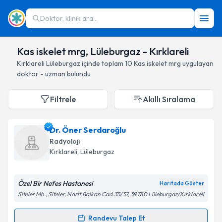
Doktor, klinik ara...
Kas iskelet mrg, Lüleburgaz - Kırklareli
Kırklareli
Lüleburgaz
içinde toplam
10
Kas iskelet mrg
uygulayan
doktor - uzman bulundu
Filtrele
Akıllı Sıralama
Dr. Öner Serdaroğlu
Radyoloji
Kırklareli
, Lüleburgaz
Özel Bir Nefes Hastanesi
Haritada Göster
Siteler Mh., Siteler, Nazif Balkan Cad.35/37, 39780 Lüleburgaz/Kırklareli
Randevu Talep Et