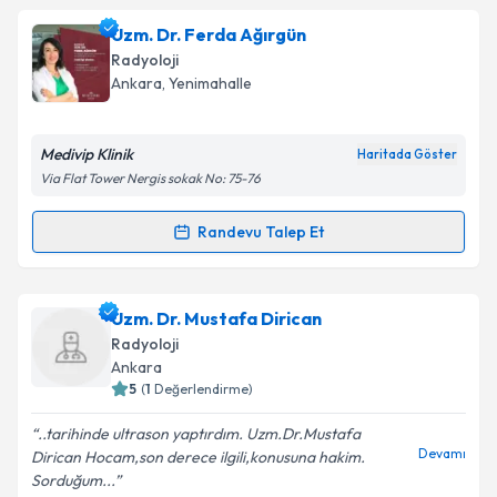
Takvim Talebini Gönder
Uzm. Dr. Karabekir Ercan
için randevu takvimi
Uzm. Dr. Ferda Ağırgün
talebi oluşturun. Size bu uzmandan randevu almanız
Radyoloji
için bir takvim hazırlandığında e-posta ile
Ankara
, Yenimahalle
bilgilendireceğiz.
E-posta Adresiniz
Medivip Klinik
Haritada Göster
Via Flat Tower Nergis sokak No: 75-76
Randevu Talep Et
Randevu Takvimi Talebi
Kişisel verilerimin işlenmesine ilişkin
Aydınlatma
Metni
'ni okudum ve kişisel verilerimin belirtilen
kapsamda işlenmesini kabul ediyorum.
Uzm. Dr. Ferda Ağırgün
için randevu takvimi talebi
Uzm. Dr. Mustafa Dirican
oluşturun. Size bu uzmandan randevu almanız için bir
Radyoloji
takvim hazırlandığında e-posta ile bilgilendireceğiz.
Takvim Talebini Gönder
Ankara
5
(
1
Değerlendirme)
E-posta Adresiniz
..tarihinde ultrason yaptırdım. Uzm.Dr.Mustafa
Devamı
Dirican Hocam,son derece ilgili,konusuna hakim.
Sorduğum...