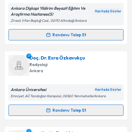
Ankara Dişkapi Yildirim Beyazit Eğıtım Ve
Kişisel verilerimin işlenmesine ilişkin
Aydınlatma
Haritada Göster
Araştirma Hastanesı(S)
Metni
'ni okudum ve kişisel verilerimin belirtilen
Ziraat, İrfan Baştuğ Cad., 06110 Altındağ/Ankara
kapsamda işlenmesini kabul ediyorum.
Randevu Talep Et
Randevu Takvimi Talebi
Takvim Talebini Gönder
Dr. Cüneyt Yücesoy
için randevu takvimi talebi
Doç. Dr. Esra Özkavukçu
oluşturun. Size bu uzmandan randevu almanız için bir
Radyoloji
takvim hazırlandığında e-posta ile bilgilendireceğiz.
Ankara
E-posta Adresiniz
Ankara Üniversitesi
Haritada Göster
Emniyet, AÜ Tandoğan Kampüsü, 06560 Yenimahalle/Ankara
Kişisel verilerimin işlenmesine ilişkin
Aydınlatma
Randevu Talep Et
Randevu Takvimi Talebi
Metni
'ni okudum ve kişisel verilerimin belirtilen
kapsamda işlenmesini kabul ediyorum.