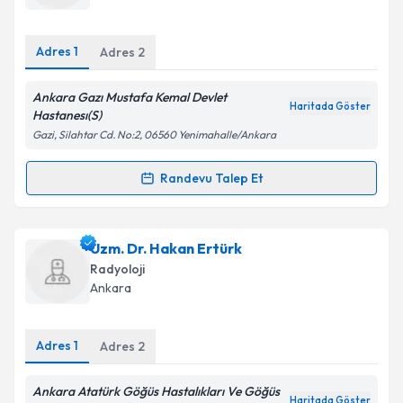
bilgilendireceğiz.
E-posta Adresiniz
Adres
1
Adres
2
Ankara Gazı Mustafa Kemal Devlet
Haritada Göster
Hastanesı(S)
Kişisel verilerimin işlenmesine ilişkin
Aydınlatma
Gazi, Silahtar Cd. No:2, 06560 Yenimahalle/Ankara
Metni
'ni okudum ve kişisel verilerimin belirtilen
kapsamda işlenmesini kabul ediyorum.
Randevu Talep Et
Randevu Takvimi Talebi
Takvim Talebini Gönder
Uzm. Dr. Gözen Bor
için randevu takvimi talebi
Uzm. Dr. Hakan Ertürk
oluşturun. Size bu uzmandan randevu almanız için bir
Radyoloji
takvim hazırlandığında e-posta ile bilgilendireceğiz.
Ankara
E-posta Adresiniz
Adres
1
Adres
2
Ankara Atatürk Göğüs Hastalıkları Ve Göğüs
Haritada Göster