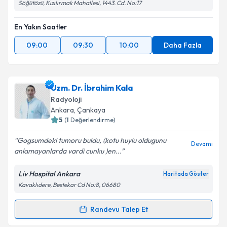
Söğütözü, Kızılırmak Mahallesi, 1443. Cd. No:17
En Yakın Saatler
09:00
09:30
10:00
Daha Fazla
Uzm. Dr. İbrahim Kala
Radyoloji
Ankara
, Çankaya
5
(
1
Değerlendirme)
Gogsumdeki tumoru buldu, (kotu huylu oldugunu
Devamı
anlamayanlarda vardi cunku )en...
Liv Hospital Ankara
Haritada Göster
Kavaklıdere, Bestekar Cd No:8, 06680
Randevu Talep Et
Randevu Takvimi Talebi