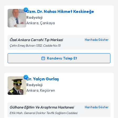
Uzm. Dr. İbrahim Kala
için randevu takvimi talebi
Uzm. Dr. Nahas Hikmet Keskineğe
oluşturun. Size bu uzmandan randevu almanız için bir
Radyoloji
takvim hazırlandığında e-posta ile bilgilendireceğiz.
Ankara
, Çankaya
E-posta Adresiniz
Özel Ankara Cerrahi Tıp Merkezi
Haritada Göster
Çetin Emeç Bulvarı 1332. Cadde No:15
Kişisel verilerimin işlenmesine ilişkin
Aydınlatma
Randevu Talep Et
Randevu Takvimi Talebi
Metni
'ni okudum ve kişisel verilerimin belirtilen
kapsamda işlenmesini kabul ediyorum.
Uzm. Dr. Nahas Hikmet Keskineğe
için randevu
Dr. Yalçın Gurlaş
takvimi talebi oluşturun. Size bu uzmandan randevu
Takvim Talebini Gönder
Radyoloji
almanız için bir takvim hazırlandığında e-posta ile
Ankara
, Keçiören
bilgilendireceğiz.
E-posta Adresiniz
Gülhane Eğitim Ve Araştırma Hastanesi
Haritada Göster
Etlik Mah. General Doktor Tevfik Sağlam Caddesi