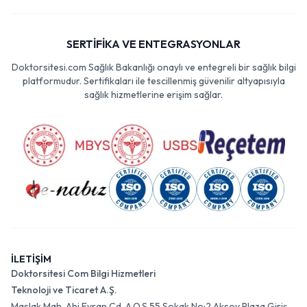
SERTİFİKA VE ENTEGRASYONLAR
Doktorsitesi.com Sağlık Bakanlığı onaylı ve entegreli bir sağlık bilgi
platformudur. Sertifikaları ile tescillenmiş güvenilir altyapısıyla
sağlık hizmetlerine erişim sağlar.
İLETİŞİM
Doktorsitesi Com Bilgi Hizmetleri
Teknoloji ve Ticaret A.Ş.
Maslak Mah. Ahi Evran Cd. A.O.S 55 Sokak No:2 Aksoy Plaza Giriş