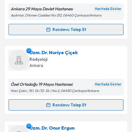
Kişisel verilerimin işlenmesine ilişkin
Aydınlatma
Ankara 29 Mayıs Devlet Hastanesı
Haritada Göster
Metni
'ni okudum ve kişisel verilerimin belirtilen
Aydınlar, Dikmen Caddesi No:312, 06460 Çankaya/Ankara
kapsamda işlenmesini kabul ediyorum.
Randevu Talep Et
Randevu Takvimi Talebi
Takvim Talebini Gönder
Uzm. Dr. Mustafa Dirican
için randevu takvimi talebi
Uzm. Dr. Nuriye Çiçek
oluşturun. Size bu uzmandan randevu almanız için bir
Radyoloji
takvim hazırlandığında e-posta ile bilgilendireceğiz.
Ankara
E-posta Adresiniz
Özel Ortadoğu 19 Mayıs Hastanesi
Haritada Göster
Naci Çakır, 761. Sk (10. Sk.) No:2, 06450 Çankaya/Ankara
Kişisel verilerimin işlenmesine ilişkin
Aydınlatma
Randevu Talep Et
Randevu Takvimi Talebi
Metni
'ni okudum ve kişisel verilerimin belirtilen
kapsamda işlenmesini kabul ediyorum.
Uzm. Dr. Nuriye Çiçek
için randevu takvimi talebi
Uzm. Dr. Onur Ergun