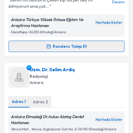
Benim ultrasonumu Çeken kişi Sarper bey mi
Devamı
bilmiyorum ama çok...
Ankara Türkıye Yüksek İhtısas Eğıtım Ve
Kişisel verilerimin işlenmesine ilişkin
Aydınlatma
Haritada Göster
Araştirma Hastanesı
Metni
'ni okudum ve kişisel verilerimin belirtilen
Hacettepe, 06230 Altındağ/Ankara
kapsamda işlenmesini kabul ediyorum.
Randevu Talep Et
Randevu Takvimi Talebi
Takvim Talebini Gönder
Dr. Rıza Sarper Ökten
için randevu takvimi talebi
Uzm. Dr. Selim Ardıç
oluşturun. Size bu uzmandan randevu almanız için bir
Radyoloji
takvim hazırlandığında e-posta ile bilgilendireceğiz.
Ankara
E-posta Adresiniz
Adres
1
Adres
2
Ankara Elmadağ Dr.hulusı Alataş Devlet
Haritada Göster
Kişisel verilerimin işlenmesine ilişkin
Aydınlatma
Hastanesı
Metni
'ni okudum ve kişisel verilerimin belirtilen
Yenice Mah., Yenice, Soğukpınar Sok No: 3, 06780 Elmadağ/Ankara