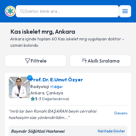
Doktor, klinik ara...
Kas iskelet mrg, Ankara
Ankara
içinde toplam
60
Kas iskelet mrg
uygulayan doktor -
uzman bulundu
Filtrele
Akıllı Sıralama
Prof. Dr. E.Umut Özyer
Radyoloji
+
1
diğer
Ankara
, Çankaya
5
(
1
Değerlendirme)
mrb lar ben Ronahi BAŞARAN beyin cerrahisi
Devamı
hastasiyim size yönlendirildim...
Bayındır Söğütözü Hastanesi
Haritada Göster