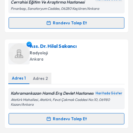
Kişisel verilerimin işlenmesine ilişkin
Aydınlatma
Cerrahisi Eğitim Ve Araştırma Hastanesi
Metni
'ni okudum ve kişisel verilerimin belirtilen
Pınarbaşı, Sanatoryum Caddes, 06280 Keçiören/Ankara
kapsamda işlenmesini kabul ediyorum.
Randevu Talep Et
Randevu Takvimi Talebi
Takvim Talebini Gönder
Uzm. Dr. Hakan Ertürk
için randevu takvimi talebi
Ass. Dr. Hilal Sakancı
oluşturun. Size bu uzmandan randevu almanız için bir
Radyoloji
takvim hazırlandığında e-posta ile bilgilendireceğiz.
Ankara
E-posta Adresiniz
Adres
1
Adres
2
Kahramankazan Hamdi Erış Devlet Hastanesı
Haritada Göster
Kişisel verilerimin işlenmesine ilişkin
Aydınlatma
Atatürk Mahallesi, Atatürk, Fevzi Çakmak Caddesi No:10, 06980
Metni
'ni okudum ve kişisel verilerimin belirtilen
Kazan/Ankara
kapsamda işlenmesini kabul ediyorum.
Randevu Talep Et
Randevu Takvimi Talebi
Takvim Talebini Gönder