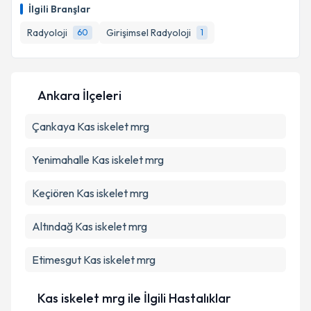
E-posta Adresiniz
İlgili Branşlar
Radyoloji
Girişimsel Radyoloji
60
1
Kişisel verilerimin işlenmesine ilişkin
Aydınlatma
Metni
'ni okudum ve kişisel verilerimin belirtilen
Ankara İlçeleri
kapsamda işlenmesini kabul ediyorum.
Çankaya
Kas iskelet mrg
Takvim Talebini Gönder
Yenimahalle
Kas iskelet mrg
Keçiören
Kas iskelet mrg
Altındağ
Kas iskelet mrg
Etimesgut
Kas iskelet mrg
Kas iskelet mrg ile İlgili Hastalıklar