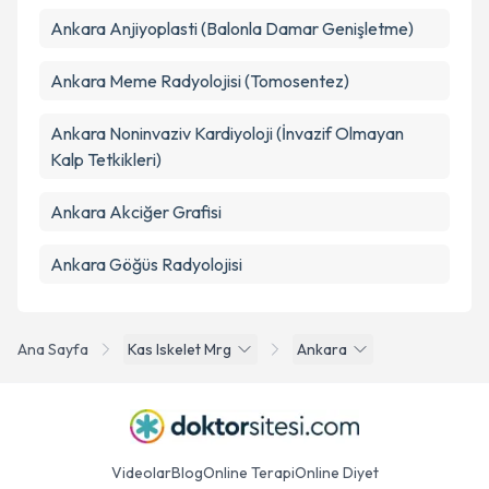
Ankara Anjiyoplasti (Balonla Damar Genişletme)
Ankara Meme Radyolojisi (Tomosentez)
Ankara Noninvaziv Kardiyoloji (İnvazif Olmayan
Kalp Tetkikleri)
Ankara Akciğer Grafisi
Ankara Göğüs Radyolojisi
Ana Sayfa
Kas Iskelet Mrg
Ankara
Videolar
Blog
Online Terapi
Online Diyet