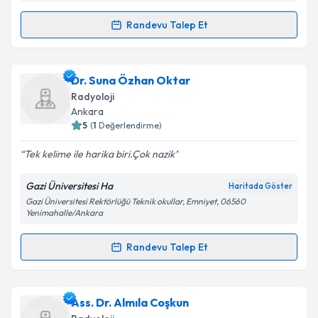
kapsamda işlenmesini kabul ediyorum.
Randevu Talep Et
Randevu Takvimi Talebi
Takvim Talebini Gönder
Uzm. Dr. Selim Ardıç
için randevu takvimi talebi
Dr. Suna Özhan Oktar
oluşturun. Size bu uzmandan randevu almanız için bir
Radyoloji
takvim hazırlandığında e-posta ile bilgilendireceğiz.
Ankara
5
(
1
Değerlendirme)
E-posta Adresiniz
Tek kelime ile harika biri.Çok nazik
Gazi Üniversitesi Ha
Haritada Göster
Gazi Üniversitesi Rektörlüğü Teknik okullar, Emniyet, 06560
Kişisel verilerimin işlenmesine ilişkin
Aydınlatma
Yenimahalle/Ankara
Metni
'ni okudum ve kişisel verilerimin belirtilen
kapsamda işlenmesini kabul ediyorum.
Randevu Talep Et
Randevu Takvimi Talebi
Takvim Talebini Gönder
Dr. Suna Özhan Oktar
için randevu takvimi talebi
Ass. Dr. Almıla Coşkun
oluşturun. Size bu uzmandan randevu almanız için bir