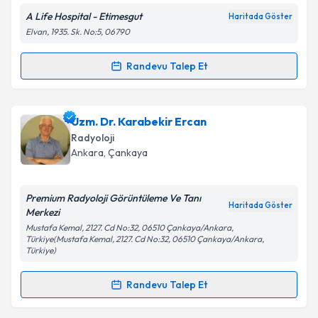
E-posta Adresiniz
A Life Hospital - Etimesgut
Haritada Göster
Elvan, 1935. Sk. No:5, 06790
Randevu Talep Et
Randevu Takvimi Talebi
Kişisel verilerimin işlenmesine ilişkin
Aydınlatma
Metni
'ni okudum ve kişisel verilerimin belirtilen
kapsamda işlenmesini kabul ediyorum.
Prof. Dr. Atilla Arslanoğlu
için randevu takvimi talebi
Uzm. Dr. Karabekir Ercan
oluşturun. Size bu uzmandan randevu almanız için bir
Radyoloji
takvim hazırlandığında e-posta ile bilgilendireceğiz.
Takvim Talebini Gönder
Ankara
, Çankaya
E-posta Adresiniz
Premium Radyoloji Görüntüleme Ve Tanı
Haritada Göster
Merkezi
Mustafa Kemal, 2127. Cd No:32, 06510 Çankaya/Ankara,
Türkiye(Mustafa Kemal, 2127. Cd No:32, 06510 Çankaya/Ankara,
Kişisel verilerimin işlenmesine ilişkin
Aydınlatma
Türkiye)
Metni
'ni okudum ve kişisel verilerimin belirtilen
kapsamda işlenmesini kabul ediyorum.
Randevu Talep Et
Randevu Takvimi Talebi