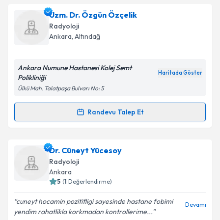
Ass. Dr. Hilal Sakancı
için randevu takvimi talebi
Uzm. Dr. Özgün Özçelik
oluşturun. Size bu uzmandan randevu almanız için bir
Radyoloji
takvim hazırlandığında e-posta ile bilgilendireceğiz.
Ankara
, Altındağ
E-posta Adresiniz
Ankara Numune Hastanesi Kolej Semt
Haritada Göster
Polikliniği
Ülkü Mah. Talatpaşa Bulvarı No: 5
Kişisel verilerimin işlenmesine ilişkin
Aydınlatma
Metni
'ni okudum ve kişisel verilerimin belirtilen
Randevu Talep Et
Randevu Takvimi Talebi
kapsamda işlenmesini kabul ediyorum.
Uzm. Dr. Özgün Özçelik
için randevu takvimi talebi
Dr. Cüneyt Yücesoy
Takvim Talebini Gönder
oluşturun. Size bu uzmandan randevu almanız için bir
Radyoloji
takvim hazırlandığında e-posta ile bilgilendireceğiz.
Ankara
5
(
1
Değerlendirme)
E-posta Adresiniz
cuneyt hocamin pozitifligi sayesinde hastane fobimi
Devamı
yendim rahatlikla korkmadan kontrollerime...