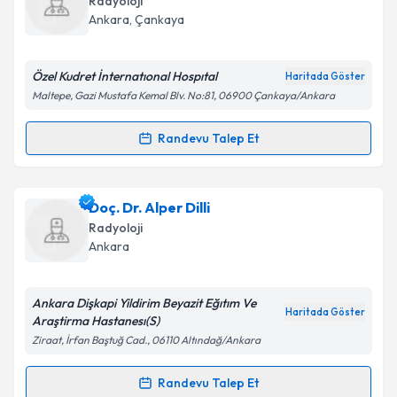
Radyoloji
takvim hazırlandığında e-posta ile bilgilendireceğiz.
Ankara
, Çankaya
E-posta Adresiniz
Özel Kudret İnternatıonal Hospıtal
Haritada Göster
Maltepe, Gazi Mustafa Kemal Blv. No:81, 06900 Çankaya/Ankara
Kişisel verilerimin işlenmesine ilişkin
Aydınlatma
Randevu Talep Et
Randevu Takvimi Talebi
Metni
'ni okudum ve kişisel verilerimin belirtilen
kapsamda işlenmesini kabul ediyorum.
Ass. Dr. Almıla Coşkun
için randevu takvimi talebi
Doç. Dr. Alper Dilli
oluşturun. Size bu uzmandan randevu almanız için bir
Takvim Talebini Gönder
Radyoloji
takvim hazırlandığında e-posta ile bilgilendireceğiz.
Ankara
E-posta Adresiniz
Ankara Dişkapi Yildirim Beyazit Eğıtım Ve
Haritada Göster
Araştirma Hastanesı(S)
Ziraat, İrfan Baştuğ Cad., 06110 Altındağ/Ankara
Kişisel verilerimin işlenmesine ilişkin
Aydınlatma
Metni
'ni okudum ve kişisel verilerimin belirtilen
Randevu Talep Et
Randevu Takvimi Talebi