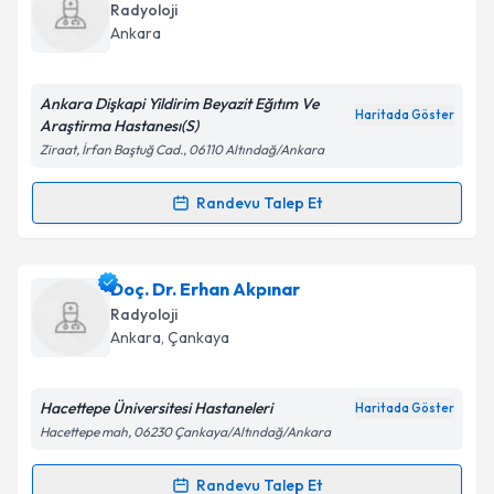
oluşturun. Size bu uzmandan randevu almanız için bir
Takvim Talebini Gönder
Radyoloji
takvim hazırlandığında e-posta ile bilgilendireceğiz.
Ankara
E-posta Adresiniz
Ankara Dişkapi Yildirim Beyazit Eğıtım Ve
Haritada Göster
Araştirma Hastanesı(S)
Ziraat, İrfan Baştuğ Cad., 06110 Altındağ/Ankara
Kişisel verilerimin işlenmesine ilişkin
Aydınlatma
Metni
'ni okudum ve kişisel verilerimin belirtilen
Randevu Talep Et
Randevu Takvimi Talebi
kapsamda işlenmesini kabul ediyorum.
Uzm. Dr. Onur Ergun
için randevu takvimi talebi
Doç. Dr. Erhan Akpınar
Takvim Talebini Gönder
oluşturun. Size bu uzmandan randevu almanız için bir
Radyoloji
takvim hazırlandığında e-posta ile bilgilendireceğiz.
Ankara
, Çankaya
E-posta Adresiniz
Hacettepe Üniversitesi Hastaneleri
Haritada Göster
Hacettepe mah, 06230 Çankaya/Altındağ/Ankara
Kişisel verilerimin işlenmesine ilişkin
Aydınlatma
Randevu Talep Et