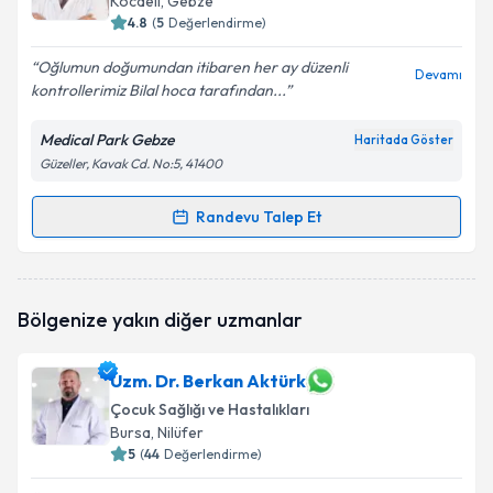
Kocaeli
, Gebze
bilgilendireceğiz.
4.8
(
5
Değerlendirme)
E-posta Adresiniz
Oğlumun doğumundan itibaren her ay düzenli
Devamı
kontrollerimiz Bilal hoca tarafından...
Medical Park Gebze
Haritada Göster
Güzeller, Kavak Cd. No:5, 41400
Kişisel verilerimin işlenmesine ilişkin
Aydınlatma
Metni
'ni okudum ve kişisel verilerimin belirtilen
kapsamda işlenmesini kabul ediyorum.
Randevu Talep Et
Randevu Takvimi Talebi
Takvim Talebini Gönder
Uzm. Dr. Bilal Sağıroğlu
için randevu takvimi talebi
Bölgenize yakın diğer uzmanlar
oluşturun. Size bu uzmandan randevu almanız için bir
takvim hazırlandığında e-posta ile bilgilendireceğiz.
Uzm. Dr. Berkan Aktürk
E-posta Adresiniz
Çocuk Sağlığı ve Hastalıkları
Bursa
, Nilüfer
5
(
44
Değerlendirme)