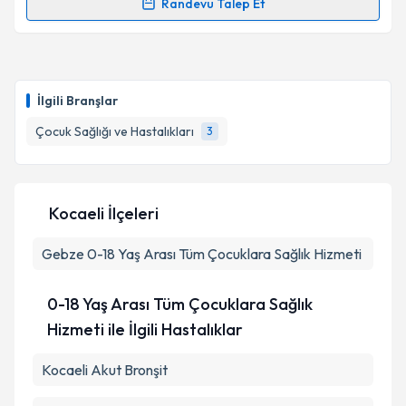
Randevu Talep Et
Uzm. Dr. Fatma İsgandarova Kose
için randevu
takvimi talebi oluşturun. Size bu uzmandan randevu
almanız için bir takvim hazırlandığında e-posta ile
bilgilendireceğiz.
İlgili Branşlar
E-posta Adresiniz
Çocuk Sağlığı ve Hastalıkları
3
Kocaeli İlçeleri
Kişisel verilerimin işlenmesine ilişkin
Aydınlatma
Metni
'ni okudum ve kişisel verilerimin belirtilen
Gebze
0-18 Yaş Arası Tüm Çocuklara Sağlık Hizmeti
kapsamda işlenmesini kabul ediyorum.
0-18 Yaş Arası Tüm Çocuklara Sağlık
Takvim Talebini Gönder
Hizmeti ile İlgili Hastalıklar
Kocaeli Akut Bronşit