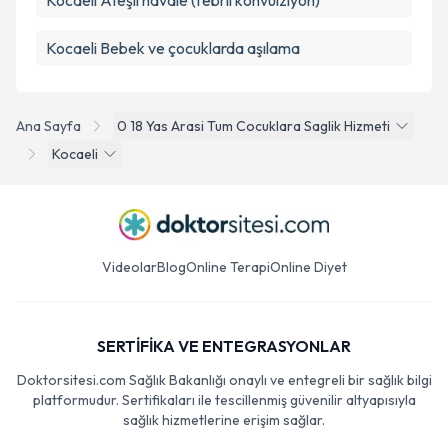
Kocaeli Ateşli havale (febril konvülziyon)
Kocaeli Bebek ve çocuklarda aşılama
Ana Sayfa
0 18 Yas Arasi Tum Cocuklara Saglik Hizmeti
Kocaeli
Videolar
Blog
Online Terapi
Online Diyet
SERTİFİKA VE ENTEGRASYONLAR
Doktorsitesi.com Sağlık Bakanlığı onaylı ve entegreli bir sağlık bilgi
platformudur. Sertifikaları ile tescillenmiş güvenilir altyapısıyla
sağlık hizmetlerine erişim sağlar.