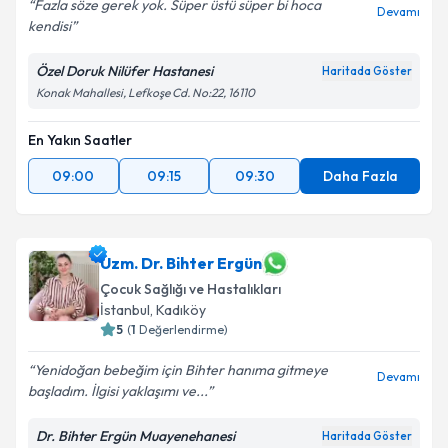
Kişisel verilerimin işlenmesine ilişkin
Aydınlatma
Fazla söze gerek yok. Süper üstü süper bi hoca
Devamı
Metni
'ni okudum ve kişisel verilerimin belirtilen
kendisi
kapsamda işlenmesini kabul ediyorum.
Özel Doruk Nilüfer Hastanesi
Haritada Göster
Konak Mahallesi, Lefkoşe Cd. No:22, 16110
Takvim Talebini Gönder
En Yakın Saatler
09:00
09:15
09:30
Daha Fazla
Uzm. Dr. Bihter Ergün
Çocuk Sağlığı ve Hastalıkları
İstanbul
, Kadıköy
5
(
1
Değerlendirme)
Yenidoğan bebeğim için Bihter hanıma gitmeye
Devamı
başladım. İlgisi yaklaşımı ve...
Dr. Bihter Ergün Muayenehanesi
Haritada Göster