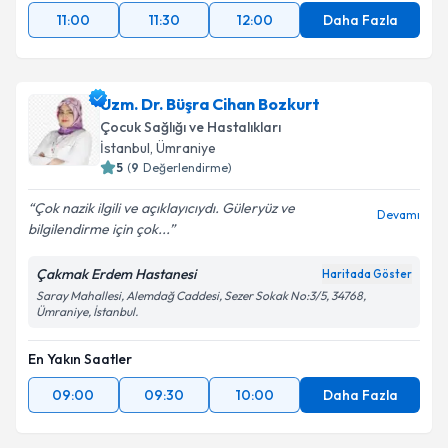
11:00
11:30
12:00
Daha Fazla
Uzm. Dr. Büşra Cihan Bozkurt
Çocuk Sağlığı ve Hastalıkları
İstanbul
, Ümraniye
5
(
9
Değerlendirme)
Çok nazik ilgili ve açıklayıcıydı. Güleryüz ve
Devamı
bilgilendirme için çok...
Çakmak Erdem Hastanesi
Haritada Göster
Saray Mahallesi, Alemdağ Caddesi, Sezer Sokak No:3/5, 34768,
Ümraniye, İstanbul.
En Yakın Saatler
09:00
09:30
10:00
Daha Fazla