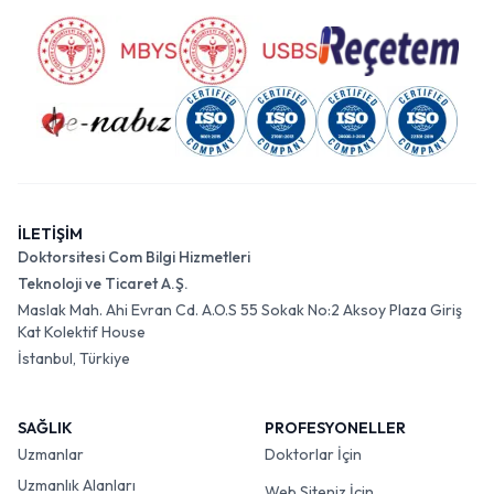
İLETİŞİM
Doktorsitesi Com Bilgi Hizmetleri
Teknoloji ve Ticaret A.Ş.
Maslak Mah. Ahi Evran Cd. A.O.S 55 Sokak No:2 Aksoy Plaza Giriş
Kat Kolektif House
İstanbul, Türkiye
SAĞLIK
PROFESYONELLER
Uzmanlar
Doktorlar İçin
Uzmanlık Alanları
Web Siteniz İçin