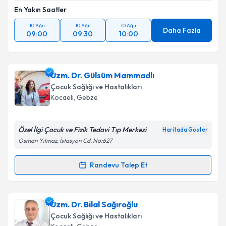
En Yakın Saatler
10 Ağu
10 Ağu
10 Ağu
Daha Fazla
09:00
09:30
10:00
Uzm. Dr. Gülsüm Mammadlı
Çocuk Sağlığı ve Hastalıkları
Kocaeli
, Gebze
Özel İlgi Çocuk ve Fizik Tedavi Tıp Merkezi
Haritada Göster
Osman Yılmaz, İstasyon Cd. No:627
Randevu Talep Et
Randevu Takvimi Talebi
Uzm. Dr. Gülsüm Mammadlı
için randevu takvimi
Uzm. Dr. Bilal Sağıroğlu
talebi oluşturun. Size bu uzmandan randevu almanız
Çocuk Sağlığı ve Hastalıkları
için bir takvim hazırlandığında e-posta ile