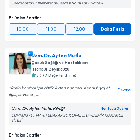
Caddebostan, Ethemefendi Caddesi No:14 Kat:2 Daire:6
En Yakın Saatler
10:00
11:00
12:00
Daha Fazla
Uzm. Dr. Ayten Mutlu
Çocuk Sağlığı ve Hastalıkları
İstanbul
, Beylikdüzü
5
(
177
Değerlendirme)
Rutin kontrol için gittik Ayten hanıma. Kendisi gayet
Devamı
ilgili, sevecen,...
Uzm. Dr. Ayten Mutlu Kliniği
Haritada Göster
CUMHURİYET MAH. FEDAKAR SOK OPAL 13 D:4 DEMİR ROMANCE
SİTESİ
En Yakın Saatler