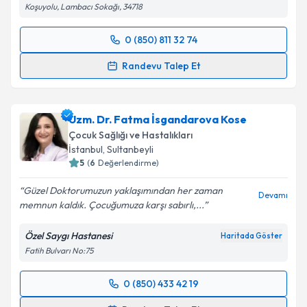
Koşuyolu, Lambacı Sokağı, 34718
0 (850) 811 32 74
Randevu Takvimi Talebi
Randevu Talep Et
Uzm. Dr. Hüseyin Yayla
için randevu takvimi talebi
oluşturun. Size bu uzmandan randevu almanız için bir
Uzm. Dr. Fatma İsgandarova Kose
takvim hazırlandığında e-posta ile bilgilendireceğiz.
Çocuk Sağlığı ve Hastalıkları
E-posta Adresiniz
İstanbul
, Sultanbeyli
5
(
6
Değerlendirme)
Güzel Doktorumuzun yaklaşımından her zaman
Devamı
memnun kaldık. Çocuğumuza karşı sabırlı,...
Kişisel verilerimin işlenmesine ilişkin
Aydınlatma
Metni
'ni okudum ve kişisel verilerimin belirtilen
Özel Saygı Hastanesi
Haritada Göster
kapsamda işlenmesini kabul ediyorum.
Fatih Bulvarı No:75
Takvim Talebini Gönder
0 (850) 433 42 19
Randevu Takvimi Talebi