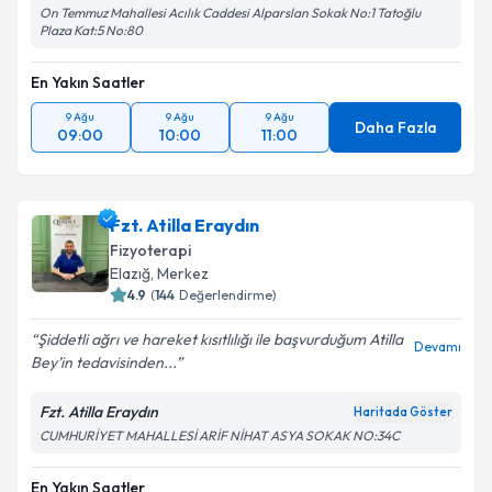
On Temmuz Mahallesi Acılık Caddesi Alparslan Sokak No:1 Tatoğlu
Takvim Talebini Gönder
Plaza Kat:5 No:80
En Yakın Saatler
9 Ağu
9 Ağu
9 Ağu
Daha Fazla
09:00
10:00
11:00
Fzt. Atilla Eraydın
Fizyoterapi
Elazığ
, Merkez
4.9
(
144
Değerlendirme)
Şiddetli ağrı ve hareket kısıtlılığı ile başvurduğum Atilla
Devamı
Bey’in tedavisinden...
Fzt. Atilla Eraydın
Haritada Göster
CUMHURİYET MAHALLESİ ARİF NİHAT ASYA SOKAK NO:34C
En Yakın Saatler