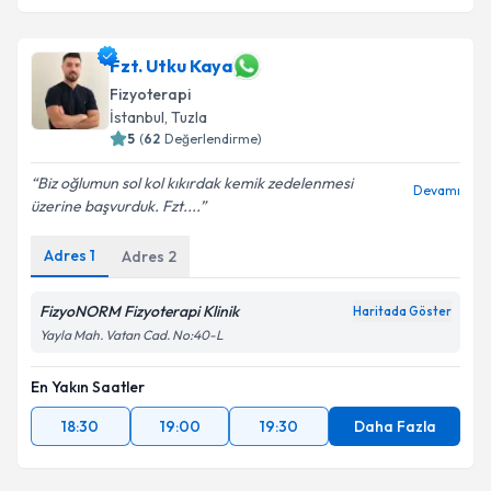
Fzt. Utku Kaya
Fizyoterapi
İstanbul
, Tuzla
5
(
62
Değerlendirme)
Biz oğlumun sol kol kıkırdak kemik zedelenmesi
Devamı
üzerine başvurduk. Fzt....
Adres
1
Adres
2
FizyoNORM Fizyoterapi Klinik
Haritada Göster
Yayla Mah. Vatan Cad. No:40-L
En Yakın Saatler
18:30
19:00
19:30
Daha Fazla