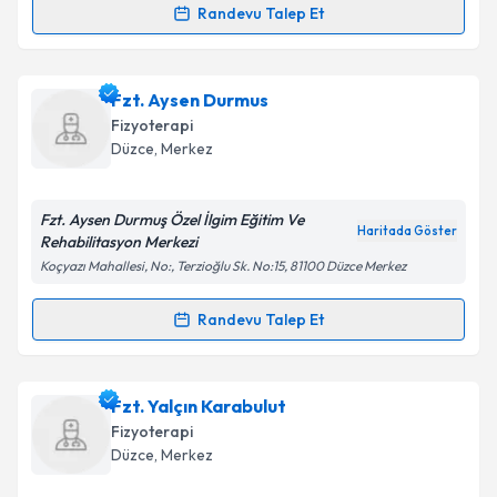
Randevu Talep Et
Randevu Takvimi Talebi
Fzt. Demet Karabulut
için randevu takvimi talebi
Fzt. Aysen Durmus
oluşturun. Size bu uzmandan randevu almanız için bir
Fizyoterapi
takvim hazırlandığında e-posta ile bilgilendireceğiz.
Düzce
, Merkez
E-posta Adresiniz
Fzt. Aysen Durmuş Özel İlgim Eğitim Ve
Haritada Göster
Rehabilitasyon Merkezi
Koçyazı Mahallesi, No:, Terzioğlu Sk. No:15, 81100 Düzce Merkez
Kişisel verilerimin işlenmesine ilişkin
Aydınlatma
Metni
'ni okudum ve kişisel verilerimin belirtilen
Randevu Talep Et
Randevu Takvimi Talebi
kapsamda işlenmesini kabul ediyorum.
Fzt. Aysen Durmus
için randevu takvimi talebi
Fzt. Yalçın Karabulut
Takvim Talebini Gönder
oluşturun. Size bu uzmandan randevu almanız için bir
Fizyoterapi
takvim hazırlandığında e-posta ile bilgilendireceğiz.
Düzce
, Merkez
E-posta Adresiniz