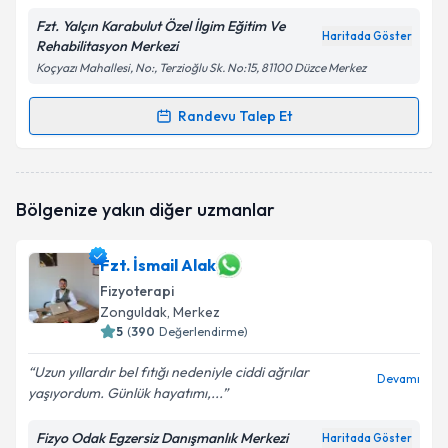
Fzt. Yalçın Karabulut Özel İlgim Eğitim Ve
Haritada Göster
Rehabilitasyon Merkezi
Koçyazı Mahallesi, No:, Terzioğlu Sk. No:15, 81100 Düzce Merkez
Kişisel verilerimin işlenmesine ilişkin
Aydınlatma
Metni
'ni okudum ve kişisel verilerimin belirtilen
Randevu Talep Et
Randevu Takvimi Talebi
kapsamda işlenmesini kabul ediyorum.
Fzt. Yalçın Karabulut
için randevu takvimi talebi
Takvim Talebini Gönder
Bölgenize yakın diğer uzmanlar
oluşturun. Size bu uzmandan randevu almanız için bir
takvim hazırlandığında e-posta ile bilgilendireceğiz.
Fzt. İsmail Alak
E-posta Adresiniz
Fizyoterapi
Zonguldak
, Merkez
5
(
390
Değerlendirme)
Kişisel verilerimin işlenmesine ilişkin
Aydınlatma
Uzun yıllardır bel fıtığı nedeniyle ciddi ağrılar
Devamı
Metni
'ni okudum ve kişisel verilerimin belirtilen
yaşıyordum. Günlük hayatımı,...
kapsamda işlenmesini kabul ediyorum.
Fizyo Odak Egzersiz Danışmanlık Merkezi
Haritada Göster