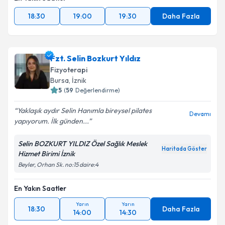
18:30
19:00
19:30
Daha Fazla
Fzt. Selin Bozkurt Yıldız
Fizyoterapi
Bursa
, İznik
5
(
59
Değerlendirme)
Yaklaşık aydır Selin Hanımla bireysel pilates
Devamı
yapıyorum. İlk günden...
Selin BOZKURT YILDIZ Özel Sağlık Meslek
Haritada Göster
Hizmet Birimi İznik
Beyler, Orhan Sk. no:15 daire:4
En Yakın Saatler
Yarın
Yarın
18:30
Daha Fazla
14:00
14:30