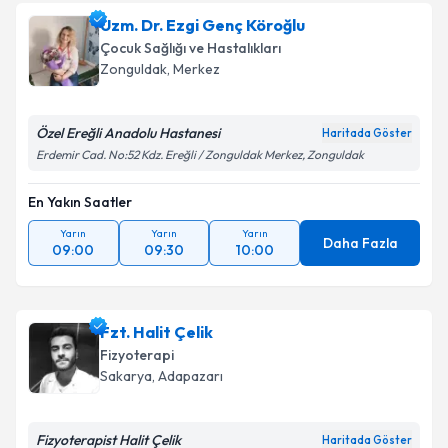
Uzm. Dr. Ezgi Genç Köroğlu
Çocuk Sağlığı ve Hastalıkları
Zonguldak
, Merkez
Özel Ereğli Anadolu Hastanesi
Haritada Göster
Erdemir Cad. No:52 Kdz. Ereğli / Zonguldak Merkez, Zonguldak
En Yakın Saatler
Yarın
Yarın
Yarın
Daha Fazla
09:00
09:30
10:00
Fzt. Halit Çelik
Fizyoterapi
Sakarya
, Adapazarı
Fizyoterapist Halit Çelik
Haritada Göster