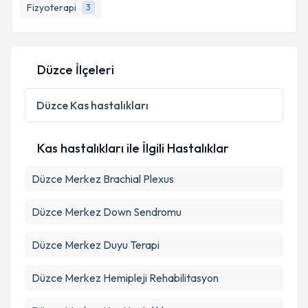
Fizyoterapi
3
E-posta Adresiniz
Düzce İlçeleri
Kişisel verilerimin işlenmesine ilişkin
Aydınlatma
Metni
'ni okudum ve kişisel verilerimin belirtilen
Düzce
Kas hastalıkları
kapsamda işlenmesini kabul ediyorum.
Kas hastalıkları ile İlgili Hastalıklar
Takvim Talebini Gönder
Düzce Merkez Brachial Plexus
Düzce Merkez Down Sendromu
Düzce Merkez Duyu Terapi
Düzce Merkez Hemipleji Rehabilitasyon