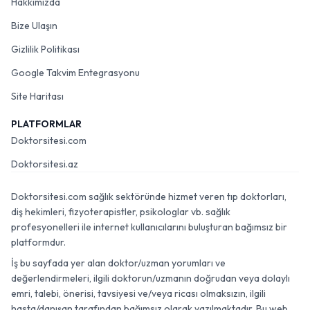
Hakkımızda
Bize Ulaşın
Gizlilik Politikası
Google Takvim Entegrasyonu
Site Haritası
PLATFORMLAR
Doktorsitesi.com
Doktorsitesi.az
Doktorsitesi.com sağlık sektöründe hizmet veren tıp doktorları,
diş hekimleri, fizyoterapistler, psikologlar vb. sağlık
profesyonelleri ile internet kullanıcılarını buluşturan bağımsız bir
platformdur.
İş bu sayfada yer alan doktor/uzman yorumları ve
değerlendirmeleri, ilgili doktorun/uzmanın doğrudan veya dolaylı
emri, talebi, önerisi, tavsiyesi ve/veya ricası olmaksızın, ilgili
hasta/danışan tarafından bağımsız olarak yazılmaktadır. Bu web