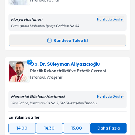
İstanbul
, Avcılar
Florya Hastanesi
Haritada Göster
Gümüşpala Mahallesi İşkeçe Caddesi No 64
Randevu Talep Et
Randevu Takvimi Talebi
Op. Dr. İlhan Yüksel
için randevu takvimi talebi
Op. Dr. Süleyman Aliyazıcıoğlu
oluşturun. Size bu uzmandan randevu almanız için bir
Plastik Rekonstrüktif ve Estetik Cerrahi
takvim hazırlandığında e-posta ile bilgilendireceğiz.
İstanbul
, Ataşehir
E-posta Adresiniz
Memorial Göztepe Hastanesi
Haritada Göster
Yeni Sahra, Karaman Cd No: 1, 34634 Ataşehir/İstanbul
En Yakın Saatler
Kişisel verilerimin işlenmesine ilişkin
Aydınlatma
Metni
'ni okudum ve kişisel verilerimin belirtilen
14:00
14:30
15:00
Daha Fazla
kapsamda işlenmesini kabul ediyorum.