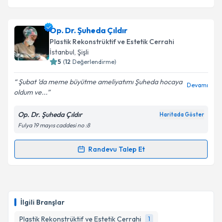
Takvim Talebini Gönder
Op. Dr. Şuheda Çıldır
Plastik Rekonstrüktif ve Estetik Cerrahi
İstanbul
, Şişli
5
(
12
Değerlendirme)
Şubat ’da meme büyütme ameliyatımı Şuheda hocaya
Devamı
oldum ve...
Op. Dr. Şuheda Çıldır
Haritada Göster
Fulya 19 mayıs caddesi no :8
Randevu Talep Et
Randevu Takvimi Talebi
Op. Dr. Şuheda Çıldır
için randevu takvimi talebi
oluşturun. Size bu uzmandan randevu almanız için bir
İlgili Branşlar
takvim hazırlandığında e-posta ile bilgilendireceğiz.
Plastik Rekonstrüktif ve Estetik Cerrahi
1