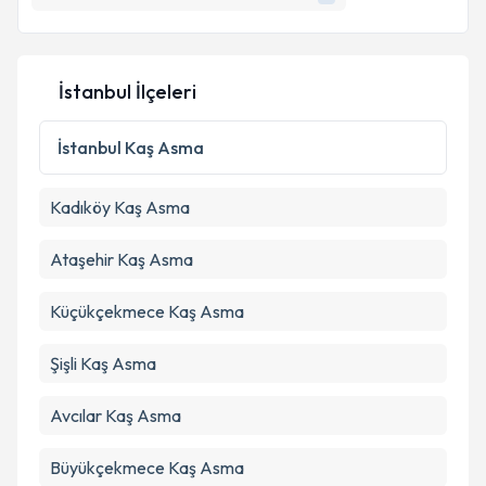
E-posta Adresiniz
İstanbul İlçeleri
Kişisel verilerimin işlenmesine ilişkin
Aydınlatma
Metni
'ni okudum ve kişisel verilerimin belirtilen
İstanbul
Kaş Asma
kapsamda işlenmesini kabul ediyorum.
Kadıköy
Kaş Asma
Takvim Talebini Gönder
Ataşehir
Kaş Asma
Küçükçekmece
Kaş Asma
Şişli
Kaş Asma
Avcılar
Kaş Asma
Büyükçekmece
Kaş Asma