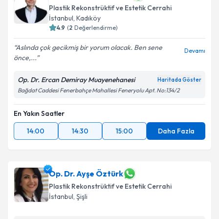
Plastik Rekonstrüktif ve Estetik Cerrahi
İstanbul
, Kadıköy
4.9
(
2
Değerlendirme)
Aslında çok gecikmiş bir yorum olacak. Ben sene
Devamı
önce,...
Op. Dr. Ercan Demiray Muayenehanesi
Haritada Göster
Bağdat Caddesi Fenerbahçe Mahallesi Feneryolu Apt. No:134/2
En Yakın Saatler
14:00
14:30
15:00
Daha Fazla
Op. Dr. Ayşe Öztürk
Plastik Rekonstrüktif ve Estetik Cerrahi
İstanbul
, Şişli