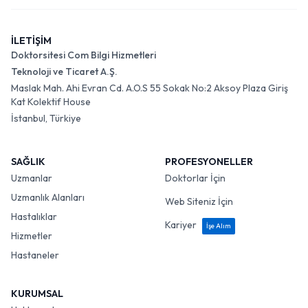
İLETİŞİM
Doktorsitesi Com Bilgi Hizmetleri
Teknoloji ve Ticaret A.Ş.
Maslak Mah. Ahi Evran Cd. A.O.S 55 Sokak No:2 Aksoy Plaza Giriş
Kat Kolektif House
İstanbul, Türkiye
SAĞLIK
PROFESYONELLER
Uzmanlar
Doktorlar İçin
Uzmanlık Alanları
Web Siteniz İçin
Hastalıklar
Kariyer
İşe Alım
Hizmetler
Hastaneler
KURUMSAL