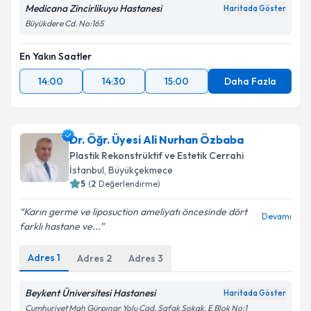
Medicana Zincirlikuyu Hastanesi
Haritada Göster
Büyükdere Cd. No:165
En Yakın Saatler
14:00
14:30
15:00
Daha Fazla
Dr. Öğr. Üyesi Ali Nurhan Özbaba
Plastik Rekonstrüktif ve Estetik Cerrahi
İstanbul
, Büyükçekmece
5
(
2
Değerlendirme)
Karın germe ve liposuction ameliyatı öncesinde dört
Devamı
farklı hastane ve...
Adres
1
Adres
2
Adres
3
Beykent Üniversitesi Hastanesi
Haritada Göster
Cumhuriyet Mah Gürpınar Yolu Cad, Şafak Sokak, E Blok No:1