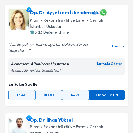
Op. Dr. Ayşe İrem İskenderoğlu
Plastik Rekonstrüktif ve Estetik Cerrahi
İstanbul
, Üsküdar
5
(
13
Değerlendirme)
İşinde çok iyi, titiz ve ilgili bir doktor. Süreci
Devamı
başından...
Acıbadem Altunizade Hastanesi
Haritada Göster
Altunizade, Yurtcan Sokağı No:1
En Yakın Saatler
13:40
14:00
14:20
Daha Fazla
Op. Dr. İlhan Yüksel
Plastik Rekonstrüktif ve Estetik Cerrahi