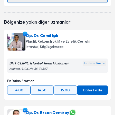
Randevu Takvimi Talebi
Op. Dr. Orhan Fahri Demir
için randevu takvimi
Bölgenize yakın diğer uzmanlar
talebi oluşturun. Size bu uzmandan randevu almanız
için bir takvim hazırlandığında e-posta ile
bilgilendireceğiz.
Op. Dr. Cemil Işık
Plastik Rekonstrüktif ve Estetik Cerrahi
E-posta Adresiniz
İstanbul
, Küçükçekmece
BHT CLINIC İstanbul Tema Hastanesi
Haritada Göster
Kişisel verilerimin işlenmesine ilişkin
Aydınlatma
Atakent, 4. Cd. No:36, 34307
Metni
'ni okudum ve kişisel verilerimin belirtilen
kapsamda işlenmesini kabul ediyorum.
En Yakın Saatler
14:00
14:30
15:00
Daha Fazla
Takvim Talebini Gönder
Op. Dr. Ercan Demiray