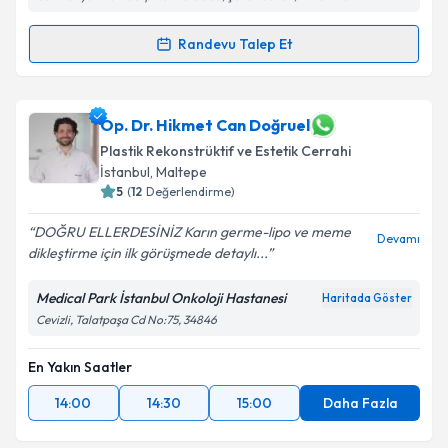
Randevu Talep Et
Randevu Takvimi Talebi
Dr. Öğr. Üyesi Ali Nurhan Özbaba
için randevu
Op. Dr. Hikmet Can Doğruel
takvimi talebi oluşturun. Size bu uzmandan randevu
Plastik Rekonstrüktif ve Estetik Cerrahi
almanız için bir takvim hazırlandığında e-posta ile
İstanbul
, Maltepe
bilgilendireceğiz.
5
(
12
Değerlendirme)
E-posta Adresiniz
DOĞRU ELLERDESİNİZ Karın germe-lipo ve meme
Devamı
dikleştirme için ilk görüşmede detaylı...
Medical Park İstanbul Onkoloji Hastanesi
Haritada Göster
Kişisel verilerimin işlenmesine ilişkin
Aydınlatma
Cevizli, Talatpaşa Cd No:75, 34846
Metni
'ni okudum ve kişisel verilerimin belirtilen
kapsamda işlenmesini kabul ediyorum.
En Yakın Saatler
14:00
14:30
15:00
Daha Fazla
Takvim Talebini Gönder