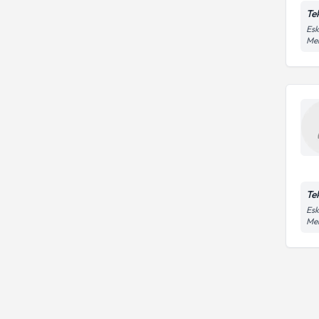
Te
Esk
Me
Te
Esk
Me