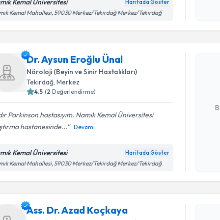
okudum
mık Kemal Üniversitesi
Haritada Göster
işlenm
ık Kemal Mahallesi, 59030 Merkez/Tekirdağ Merkez/Tekirdağ
Randevu T
Dr. Aysun 
Dr. Aysun Eroğlu Ünal
Size bu uzm
Nöroloji (Beyin ve Sinir Hastalıkları)
hazırlandığ
Tekirdağ
, Merkez
4.5
(
2
Değerlendirme)
E-posta Ad
B
dır Parkinson hastasıyım. Namık Kemal Üniversitesi
ştırma hastanesinde...
Devamı
Kişisel
okudum
mık Kemal Üniversitesi
Haritada Göster
Randevu T
işlenm
ık Kemal Mahallesi, 59030 Merkez/Tekirdağ Merkez/Tekirdağ
Ass. Dr. 
Size bu uzm
Ass. Dr. Azad Koçkaya
hazırlandığ