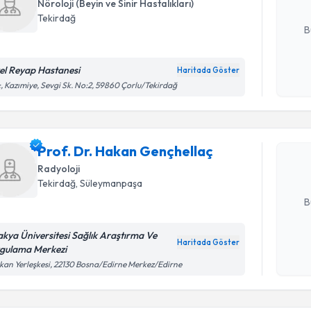
Nöroloji (Beyin ve Sinir Hastalıkları)
E-posta Ad
Tekirdağ
B
el Reyap Hastanesi
Haritada Göster
Kişisel
Randevu T
, Kazımiye, Sevgi Sk. No:2, 59860 Çorlu/Tekirdağ
okudum
işlenm
Prof. Dr.
oluşturun. 
Prof. Dr. Hakan Gençhellaç
hazırlandığ
Radyoloji
Tekirdağ
, Süleymanpaşa
E-posta Ad
B
akya Üniversitesi Sağlık Araştırma Ve
Haritada Göster
gulama Merkezi
Kişisel
Randevu T
kan Yerleşkesi, 22130 Bosna/Edirne Merkez/Edirne
okudum
işlenm
Dr. Ersin 