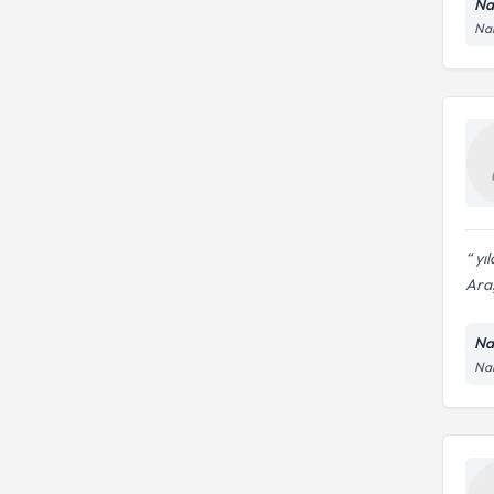
Na
Nam
yıl
Ara
Na
Nam