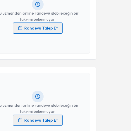
resiniz
u uzmandan online randevu alabileceğin bir
takvimi bulunmuyor.
Randevu Talep Et
 verilerimin işlenmesine ilişkin
Aydınlatma Metni
'ni
 ve kişisel verilerimin belirtilen kapsamda
esini kabul ediyorum.
akvimi Talebi
Takvim Talebini Gönder
Turgut
için randevu takvimi talebi oluşturun. Size bu
ndevu almanız için bir takvim hazırlandığında e-
lgilendireceğiz.
resiniz
u uzmandan online randevu alabileceğin bir
takvimi bulunmuyor.
Randevu Talep Et
 verilerimin işlenmesine ilişkin
Aydınlatma Metni
'ni