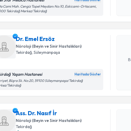
el Star Medica Hastanesi
Haritada Göster
Kişisel
a Cami Mah. Cengiz Topel Meydanı No:10, Eskicami-Ortacami,
Randevu T
000 Tekirdağ Merkez/Tekirdağ
okudum
işlenm
Dr. Emel 
uzmandan ra
Dr. Emel Ersöz
posta ile bi
Nöroloji (Beyin ve Sinir Hastalıkları)
E-posta Ad
Tekirdağ
, Süleymanpaşa
B
kirdağ Yaşam Hastanesi
Haritada Göster
Kişisel
riyet, Büşra Sk. No:20, 59100 Süleymanpaşa/Tekirdağ
rkez/Tekirdağ
okudum
işlenm
Randevu T
Ass. Dr. Nasıf İr
Ass. Dr. Na
uzmandan ra
Nöroloji (Beyin ve Sinir Hastalıkları)
posta ile bi
Tekirdağ