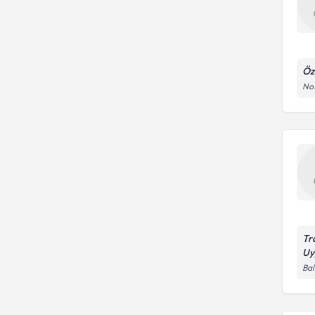
Öz
No:
Tr
Uy
Bal