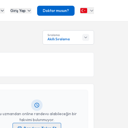
Giriş Yap
Doktor musun?
Sıralama
Akıllı Sıralama
akvimi Talebi
Sema Nergiz
için randevu takvimi talebi oluşturun.
andan randevu almanız için bir takvim
ında e-posta ile bilgilendireceğiz.
resiniz
u uzmandan online randevu alabileceğin bir
takvimi bulunmuyor.