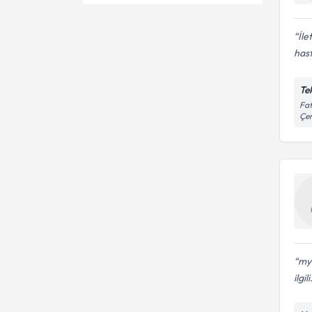
Emboli
Karotis ultrasonu
Felç (İnme)
İle
Manyetik alan tedavisi
Ass. Dr.
(magnetoterapi)
hast
Hipotiroid
Migrende botoks uygulaması
Dr.
Multiple Skleroz
Te
Epilepsi testi
Prof. Dr.
Fat
Çe
Sinir Sistemi Hastalıkları
Mri değerlendirme
Uzm. Dr.
Sinirsel Hazımsızlık
Parkinson hastalığı tedavisi
Yüz Felci
Aktimetre
Beyin Anevrizması
Anjiyografi
Damar Tıkanıklığı
Otizm görüntüleme ve tanısı
mya
Vertigo Tedavisi
ilgili