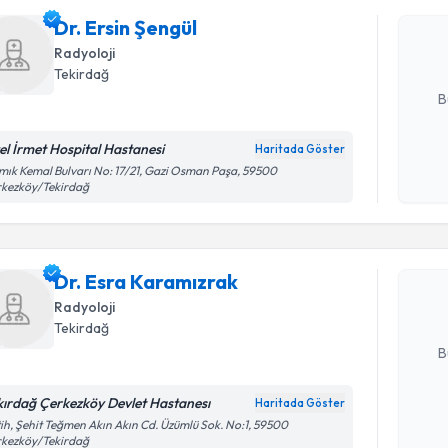
uzmandan ra
Dr. Ersin Şengül
posta ile bi
Radyoloji
E-posta Ad
Tekirdağ
B
el İrmet Hospital Hastanesi
Haritada Göster
Kişisel
ık Kemal Bulvarı No: 17/21, Gazi Osman Paşa, 59500
Randevu T
rkezköy/Tekirdağ
okudum
işlenm
Dr. Esra 
bu uzmandan
Dr. Esra Karamızrak
posta ile bi
Radyoloji
E-posta Ad
Tekirdağ
B
kırdağ Çerkezköy Devlet Hastanesı
Haritada Göster
Kişisel
ih, Şehit Teğmen Akın Akın Cd. Üzümlü Sok. No:1, 59500
Randevu T
rkezköy/Tekirdağ
okudum