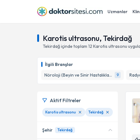
Uzmanlar
Klin
Karotis ultrasonu, Tekirdağ
Tekirdağ
içinde toplam
12
Karotis ultrasonu
uygula
İlgili Branşlar
Nöroloji (Beyin ve Sinir Hastalıkları)
Radyo
9
Aktif Filtreler
Karotis ultrasonu
Tekirdağ
Şehir
Tekirdağ