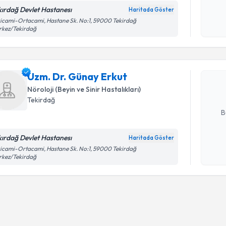
kırdağ Devlet Hastanesı
Haritada Göster
Kişisel
icami-Ortacami, Hastane Sk. No:1, 59000 Tekirdağ
Randevu T
rkez/Tekirdağ
okudum
işlenm
Uzm. Dr. 
Size bu uzm
Uzm. Dr. Günay Erkut
hazırlandığ
Nöroloji (Beyin ve Sinir Hastalıkları)
E-posta Ad
Tekirdağ
B
kırdağ Devlet Hastanesı
Haritada Göster
Kişisel
icami-Ortacami, Hastane Sk. No:1, 59000 Tekirdağ
rkez/Tekirdağ
okudum
işlenm