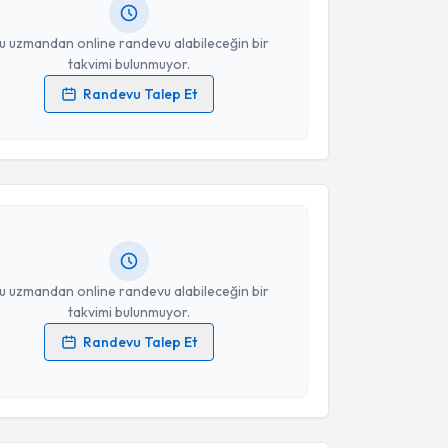
resiniz
u uzmandan online randevu alabileceğin bir
takvimi bulunmuyor.
Randevu Talep Et
 verilerimin işlenmesine ilişkin
Aydınlatma Metni
'ni
akvimi Talebi
 ve kişisel verilerimin belirtilen kapsamda
esini kabul ediyorum.
 Hakan Gençhellaç
için randevu takvimi talebi
Size bu uzmandan randevu almanız için bir takvim
Takvim Talebini Gönder
ında e-posta ile bilgilendireceğiz.
resiniz
u uzmandan online randevu alabileceğin bir
takvimi bulunmuyor.
Randevu Talep Et
 verilerimin işlenmesine ilişkin
Aydınlatma Metni
'ni
akvimi Talebi
 ve kişisel verilerimin belirtilen kapsamda
esini kabul ediyorum.
Şengül
için randevu takvimi talebi oluşturun. Size bu