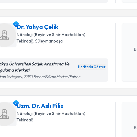
işlenm
Dr. Yahya 
uzmandan ra
Dr. Yahya Çelik
posta ile bi
Nöroloji (Beyin ve Sinir Hastalıkları)
Tekirdağ
, Süleymanpaşa
E-posta Ad
B
akya Üniversitesi Sağlık Araştırma Ve
Haritada Göster
gulama Merkezi
Kişisel
Randevu T
kan Yerleşkesi, 22130 Bosna/Edirne Merkez/Edirne
okudum
işlenm
Uzm. Dr. As
uzmandan ra
Uzm. Dr. Aslı Filiz
posta ile bi
Nöroloji (Beyin ve Sinir Hastalıkları)
E-posta Ad
Tekirdağ
B