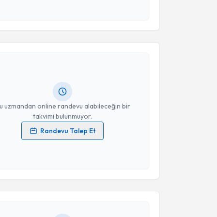
 ve kişisel verilerimin belirtilen kapsamda
esini kabul ediyorum.
akvimi Talebi
Takvim Talebini Gönder
Eroğlu Ünal
için randevu takvimi talebi oluşturun.
andan randevu almanız için bir takvim
ında e-posta ile bilgilendireceğiz.
resiniz
u uzmandan online randevu alabileceğin bir
takvimi bulunmuyor.
Randevu Talep Et
 verilerimin işlenmesine ilişkin
Aydınlatma Metni
'ni
 ve kişisel verilerimin belirtilen kapsamda
akvimi Talebi
esini kabul ediyorum.
Azad Koçkaya
için randevu takvimi talebi oluşturun.
Takvim Talebini Gönder
andan randevu almanız için bir takvim
ında e-posta ile bilgilendireceğiz.