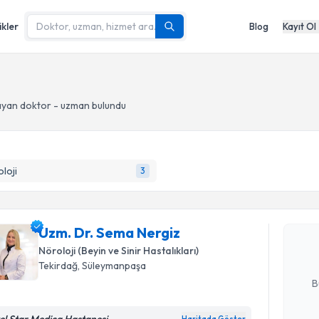
ikler
Blog
Kayıt Ol
yan doktor - uzman bulundu
Randevu T
loji
3
Uzm. Dr. 
Size bu uzm
Uzm. Dr. Sema Nergiz
hazırlandığ
Nöroloji (Beyin ve Sinir Hastalıkları)
E-posta Ad
Tekirdağ
, Süleymanpaşa
B