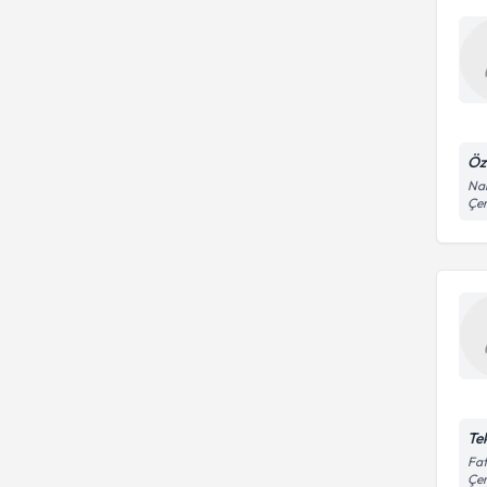
Öz
Nam
Çe
Te
Fat
Çe