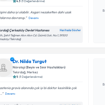
4.3
(
1
Değerlendirme)
E-posta Ad
B
tişimi daha iyi olabilir. Asgari nezaketten dahi uzak
alarına davranışı.
Devamı
Kişisel
kırdağ Çerkezköy Devlet Hastanesı
Haritada Göster
okudum
ih, Şehit Teğmen Akın Akın Cd. Üzümlü Sok. No:1, 59500
işlenm
rkezköy/Tekirdağ
Randevu T
Dr. Nilda 
Dr. Nilda Turgut
uzmandan ra
Nöroloji (Beyin ve Sinir Hastalıkları)
posta ile bi
Tekirdağ
, Merkez
5
(
1
Değerlendirme)
E-posta Ad
B
stenia gravis alanında çok iyi bi doktor kesinlikle çok
...
Devamı
Kişisel