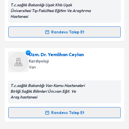
T.c.sağlık Bakanlığı Uşak Khb Uşak
Kişisel verilerimin işlenmesine ilişkin
Aydınlatma
Üniversitesi Tıp Fakültesi Eğitim Ve Araştırma
Metni
'ni okudum ve kişisel verilerimin belirtilen
Hastanesi
kapsamda işlenmesini kabul ediyorum.
Randevu Talep Et
Randevu Takvimi Talebi
Takvim Talebini Gönder
Uzm. Dr. Ayşe Bütün
için randevu takvimi talebi
Uzm. Dr. Yemlihan Ceylan
oluşturun. Size bu uzmandan randevu almanız için bir
Kardiyoloji
takvim hazırlandığında e-posta ile bilgilendireceğiz.
Van
E-posta Adresiniz
T.c.sağlık Bakanlığı Van Kamu Hastaneleri
Birliği Sağlık Bilimleri Üni.van Eğit. Ve
Araş.hastanesi
Kişisel verilerimin işlenmesine ilişkin
Aydınlatma
Metni
'ni okudum ve kişisel verilerimin belirtilen
Randevu Talep Et
Randevu Takvimi Talebi
kapsamda işlenmesini kabul ediyorum.