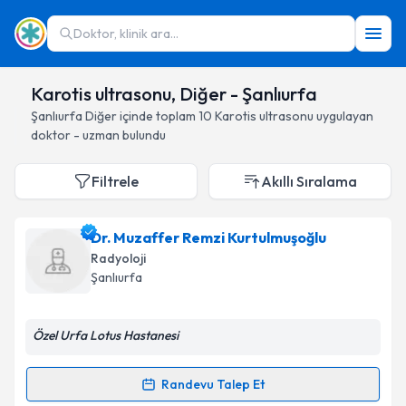
Doktor, klinik ara...
Karotis ultrasonu, Diğer - Şanlıurfa
Şanlıurfa
Diğer
içinde toplam
10
Karotis ultrasonu
uygulayan
doktor - uzman bulundu
Filtrele
Akıllı Sıralama
Dr. Muzaffer Remzi Kurtulmuşoğlu
Radyoloji
Şanlıurfa
Özel Urfa Lotus Hastanesi
Randevu Talep Et
Randevu Takvimi Talebi