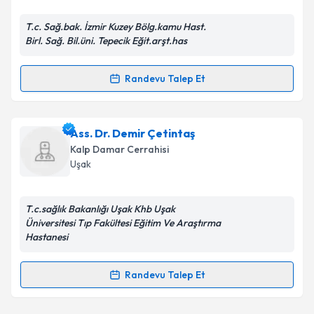
E-posta Adresiniz
T.c. Sağ.bak. İzmir Kuzey Bölg.kamu Hast.
Birl. Sağ. Bil.üni. Tepecik Eğit.arşt.has
Kişisel verilerimin işlenmesine ilişkin
Aydınlatma
Randevu Talep Et
Randevu Takvimi Talebi
Metni
'ni okudum ve kişisel verilerimin belirtilen
kapsamda işlenmesini kabul ediyorum.
Dr. Metin Sertdemir
için randevu takvimi talebi
Ass. Dr. Demir Çetintaş
oluşturun. Size bu uzmandan randevu almanız için bir
Takvim Talebini Gönder
Kalp Damar Cerrahisi
takvim hazırlandığında e-posta ile bilgilendireceğiz.
Uşak
E-posta Adresiniz
T.c.sağlık Bakanlığı Uşak Khb Uşak
Üniversitesi Tıp Fakültesi Eğitim Ve Araştırma
Hastanesi
Kişisel verilerimin işlenmesine ilişkin
Aydınlatma
Metni
'ni okudum ve kişisel verilerimin belirtilen
Randevu Talep Et
Randevu Takvimi Talebi
kapsamda işlenmesini kabul ediyorum.