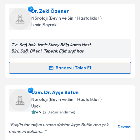
Takvim Talebini Gönder
Ass. Dr. Levent Öcek
için randevu takvimi talebi
Dr. Zeki Özener
oluşturun. Size bu uzmandan randevu almanız için bir
Nöroloji (Beyin ve Sinir Hastalıkları)
takvim hazırlandığında e-posta ile bilgilendireceğiz.
İzmir
, Bayraklı
E-posta Adresiniz
T.c. Sağ.bak. İzmir Kuzey Bölg.kamu Hast.
Birl. Sağ. Bil.üni. Tepecik Eğit.arşt.has
Kişisel verilerimin işlenmesine ilişkin
Aydınlatma
Randevu Talep Et
Randevu Takvimi Talebi
Metni
'ni okudum ve kişisel verilerimin belirtilen
kapsamda işlenmesini kabul ediyorum.
Dr. Zeki Özener
için randevu takvimi talebi oluşturun.
Uzm. Dr. Ayşe Bütün
Size bu uzmandan randevu almanız için bir takvim
Takvim Talebini Gönder
Nöroloji (Beyin ve Sinir Hastalıkları)
hazırlandığında e-posta ile bilgilendireceğiz.
Uşak
4.9
(
2
Değerlendirme)
E-posta Adresiniz
Bugün tanıdığım uzman doktor Ayşe Bütün den çok
Devamı
memnun kaldım....