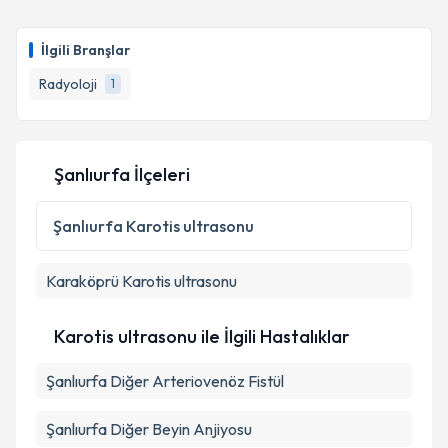
Uzm. Dr. Yemlihan Ceylan
Takvim Talebini Gönder
için randevu takvimi
talebi oluşturun. Size bu uzmandan randevu almanız
İlgili Branşlar
için bir takvim hazırlandığında e-posta ile
bilgilendireceğiz.
Radyoloji
1
E-posta Adresiniz
Şanlıurfa İlçeleri
Kişisel verilerimin işlenmesine ilişkin
Aydınlatma
Şanlıurfa
Karotis ultrasonu
Metni
'ni okudum ve kişisel verilerimin belirtilen
kapsamda işlenmesini kabul ediyorum.
Karaköprü
Karotis ultrasonu
Takvim Talebini Gönder
Karotis ultrasonu ile İlgili Hastalıklar
Şanlıurfa Diğer Arteriovenöz Fistül
Şanlıurfa Diğer Beyin Anjiyosu