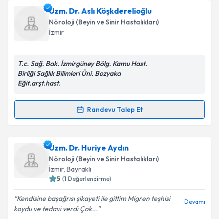
Ass. Dr. Demir Çetintaş
Takvim Talebini Gönder
için randevu takvimi talebi
Uzm. Dr. Aslı Köşkderelioğlu
oluşturun. Size bu uzmandan randevu almanız için bir
Nöroloji (Beyin ve Sinir Hastalıkları)
takvim hazırlandığında e-posta ile bilgilendireceğiz.
İzmir
E-posta Adresiniz
T.c. Sağ. Bak. İzmirgüney Bölg. Kamu Hast.
Birliği Sağlık Bilimleri Üni. Bozyaka
Eğit.arşt.hast.
Kişisel verilerimin işlenmesine ilişkin
Aydınlatma
Metni
'ni okudum ve kişisel verilerimin belirtilen
Randevu Talep Et
Randevu Takvimi Talebi
kapsamda işlenmesini kabul ediyorum.
Uzm. Dr. Aslı Köşkderelioğlu
Takvim Talebini Gönder
için randevu takvimi
Uzm. Dr. Huriye Aydın
talebi oluşturun. Size bu uzmandan randevu almanız
Nöroloji (Beyin ve Sinir Hastalıkları)
için bir takvim hazırlandığında e-posta ile
İzmir
, Bayraklı
bilgilendireceğiz.
5
(
1
Değerlendirme)
E-posta Adresiniz
Kendisine başağrısı şikayeti ile gittim Migren teşhisi
Devamı
koydu ve tedavi verdi Çok...