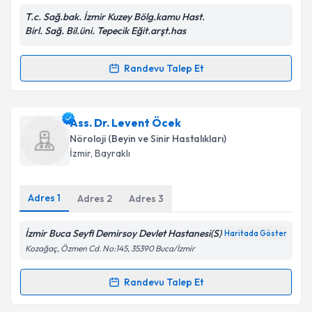
T.c. Sağ.bak. İzmir Kuzey Bölg.kamu Hast.
Birl. Sağ. Bil.üni. Tepecik Eğit.arşt.has
Kişisel verilerimin işlenmesine ilişkin
Aydınlatma
Metni
'ni okudum ve kişisel verilerimin belirtilen
kapsamda işlenmesini kabul ediyorum.
Randevu Talep Et
Randevu Takvimi Talebi
Takvim Talebini Gönder
Uzm. Dr. Huriye Aydın
için randevu takvimi talebi
Ass. Dr. Levent Öcek
oluşturun. Size bu uzmandan randevu almanız için bir
Nöroloji (Beyin ve Sinir Hastalıkları)
takvim hazırlandığında e-posta ile bilgilendireceğiz.
İzmir
, Bayraklı
E-posta Adresiniz
Adres
1
Adres
2
Adres
3
İzmir Buca Seyfi Demirsoy Devlet Hastanesi(S)
Haritada Göster
Kişisel verilerimin işlenmesine ilişkin
Aydınlatma
Kozağaç, Özmen Cd. No:145, 35390 Buca/İzmir
Metni
'ni okudum ve kişisel verilerimin belirtilen
kapsamda işlenmesini kabul ediyorum.
Randevu Talep Et
Randevu Takvimi Talebi