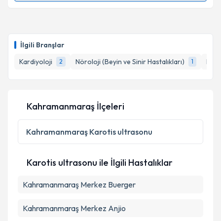
Takvim Talebini Gönder
Prof. Dr. Sami Özgül
için randevu takvimi talebi
oluşturun. Size bu uzmandan randevu almanız için bir
İlgili Branşlar
takvim hazırlandığında e-posta ile bilgilendireceğiz.
Kardiyoloji
Nöroloji (Beyin ve Sinir Hastalıkları)
Rady
2
1
E-posta Adresiniz
Kahramanmaraş İlçeleri
Kişisel verilerimin işlenmesine ilişkin
Aydınlatma
Metni
'ni okudum ve kişisel verilerimin belirtilen
Kahramanmaraş
Karotis ultrasonu
kapsamda işlenmesini kabul ediyorum.
Karotis ultrasonu ile İlgili Hastalıklar
Takvim Talebini Gönder
Kahramanmaraş Merkez Buerger
Kahramanmaraş Merkez Anjio