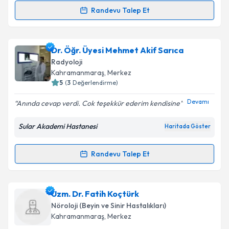
Randevu Talep Et
Randevu Takvimi Talebi
Uzm. Dr. Ali Erayman
için randevu takvimi talebi
Dr. Öğr. Üyesi Mehmet Akif Sarıca
oluşturun. Size bu uzmandan randevu almanız için bir
Radyoloji
takvim hazırlandığında e-posta ile bilgilendireceğiz.
Kahramanmaraş
, Merkez
5
(
3
Değerlendirme)
E-posta Adresiniz
Devamı
Anında cevap verdi. Cok teşekkür ederim kendisine
Sular Akademi Hastanesi
Haritada Göster
Kişisel verilerimin işlenmesine ilişkin
Aydınlatma
Metni
'ni okudum ve kişisel verilerimin belirtilen
Randevu Talep Et
Randevu Takvimi Talebi
kapsamda işlenmesini kabul ediyorum.
Takvim Talebini Gönder
Dr. Öğr. Üyesi Mehmet Akif Sarıca
için randevu
Uzm. Dr. Fatih Koçtürk
takvimi talebi oluşturun. Size bu uzmandan randevu
Nöroloji (Beyin ve Sinir Hastalıkları)
almanız için bir takvim hazırlandığında e-posta ile
Kahramanmaraş
, Merkez
bilgilendireceğiz.