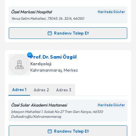
E-posta Adresiniz
Özel Markasi Hospital
Haritada Göster
Yavuz Selim Mahallesi, 73045. Sk. 32/A, 46080
Randevu Talep Et
Randevu Takvimi Talebi
Kişisel verilerimin işlenmesine ilişkin
Aydınlatma
Metni
'ni okudum ve kişisel verilerimin belirtilen
kapsamda işlenmesini kabul ediyorum.
Uzm. Dr. Fatih Koçtürk
için randevu takvimi talebi
Prof. Dr. Sami Özgül
oluşturun. Size bu uzmandan randevu almanız için bir
Kardiyoloji
takvim hazırlandığında e-posta ile bilgilendireceğiz.
Takvim Talebini Gönder
Kahramanmaraş
, Merkez
E-posta Adresiniz
Adres
1
Adres
2
Adres
3
Özel Sular Akademi Hastanesi
Haritada Göster
Kişisel verilerimin işlenmesine ilişkin
Aydınlatma
İstasyon Mahallesi 1. Sokak No:27 Tren Garı Karşısı, 46100
Metni
'ni okudum ve kişisel verilerimin belirtilen
Dulkadiroğlu/Kahramanmaraş
kapsamda işlenmesini kabul ediyorum.
Randevu Talep Et
Randevu Takvimi Talebi