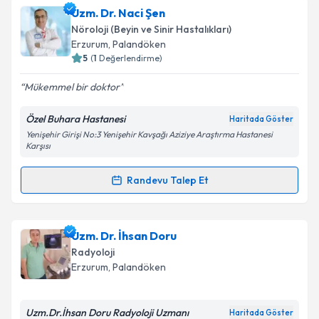
Doç. Dr. Osman Turak
için randevu takvimi talebi
Uzm. Dr. Naci Şen
oluşturun. Size bu uzmandan randevu almanız için bir
Takvim Talebini Gönder
Nöroloji (Beyin ve Sinir Hastalıkları)
takvim hazırlandığında e-posta ile bilgilendireceğiz.
Erzurum
, Palandöken
5
(
1
Değerlendirme)
E-posta Adresiniz
Mükemmel bir doktor
Özel Buhara Hastanesi
Haritada Göster
Yenişehir Girişi No:3 Yenişehir Kavşağı Aziziye Araştırma Hastanesi
Kişisel verilerimin işlenmesine ilişkin
Aydınlatma
Karşısı
Metni
'ni okudum ve kişisel verilerimin belirtilen
kapsamda işlenmesini kabul ediyorum.
Randevu Talep Et
Randevu Takvimi Talebi
Takvim Talebini Gönder
Uzm. Dr. Naci Şen
için randevu takvimi talebi
Uzm. Dr. İhsan Doru
oluşturun. Size bu uzmandan randevu almanız için bir
Radyoloji
takvim hazırlandığında e-posta ile bilgilendireceğiz.
Erzurum
, Palandöken
E-posta Adresiniz
Uzm.Dr.İhsan Doru Radyoloji Uzmanı
Haritada Göster