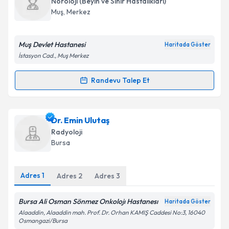
Nöroloji (Beyin ve Sinir Hastalıkları)
takvim hazırlandığında e-posta ile bilgilendireceğiz.
Muş
, Merkez
E-posta Adresiniz
Muş Devlet Hastanesi
Haritada Göster
İstasyon Cad., Muş Merkez
Kişisel verilerimin işlenmesine ilişkin
Aydınlatma
Randevu Talep Et
Randevu Takvimi Talebi
Metni
'ni okudum ve kişisel verilerimin belirtilen
kapsamda işlenmesini kabul ediyorum.
Dr. Zehra Uysal
için randevu takvimi talebi oluşturun.
Dr. Emin Ulutaş
Size bu uzmandan randevu almanız için bir takvim
Takvim Talebini Gönder
Radyoloji
hazırlandığında e-posta ile bilgilendireceğiz.
Bursa
E-posta Adresiniz
Adres
1
Adres
2
Adres
3
Bursa Ali Osman Sönmez Onkolojı Hastanesı
Haritada Göster
Kişisel verilerimin işlenmesine ilişkin
Aydınlatma
Alaaddin, Alaaddin mah. Prof. Dr. Orhan KAMIŞ Caddesi No:3, 16040
Metni
'ni okudum ve kişisel verilerimin belirtilen
Osmangazi/Bursa