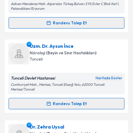
Adnan Menderes Mah. Alparslan Türkeş Bulvarı SYS Evler C Blok Kat 1,
Palandöken/Erzurum
Kişisel verilerimin işlenmesine ilişkin
Aydınlatma
Randevu Talep Et
Metni
'ni okudum ve kişisel verilerimin belirtilen
Randevu Takvimi Talebi
kapsamda işlenmesini kabul ediyorum.
Uzm. Dr. İhsan Doru
için randevu takvimi talebi
Uzm. Dr. Aysun İnce
Takvim Talebini Gönder
oluşturun. Size bu uzmandan randevu almanız için bir
Nöroloji (Beyin ve Sinir Hastalıkları)
takvim hazırlandığında e-posta ile bilgilendireceğiz.
Tunceli
E-posta Adresiniz
Tunceli Devlet Hastanesi
Haritada Göster
Cumhuriyet Mah., Merkez, Tunceli Elazığ Yolu, 62000 Tunceli
Merkez/Tunceli
Kişisel verilerimin işlenmesine ilişkin
Aydınlatma
Randevu Talep Et
Metni
'ni okudum ve kişisel verilerimin belirtilen
Randevu Takvimi Talebi
kapsamda işlenmesini kabul ediyorum.
Uzm. Dr. Aysun İnce
için randevu takvimi talebi
Dr. Zehra Uysal
Takvim Talebini Gönder
oluşturun. Size bu uzmandan randevu almanız için bir