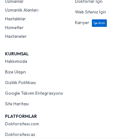
Uzmanlar
Doktorlar İçin
Uzmanlık Alanları
Web Siteniz İçin
Hastalıklar
Kariyer
İşe Alım
Hizmetler
Hastaneler
KURUMSAL
Hakkımızda
Bize Ulaşın
Gizlilik Politikası
Google Takvim Entegrasyonu
Site Haritası
PLATFORMLAR
Doktorsitesi.com
Doktorsitesi.az