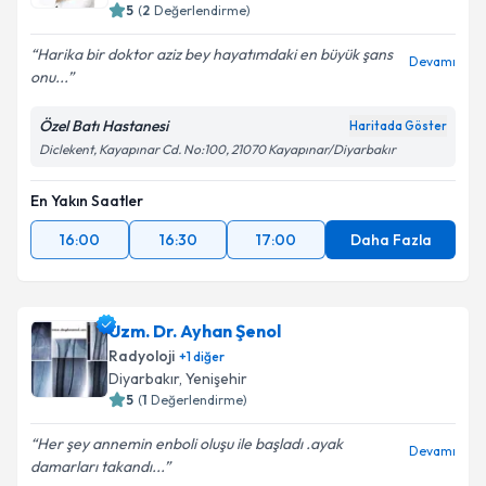
5
(
2
Değerlendirme)
Harika bir doktor aziz bey hayatımdaki en büyük şans
Devamı
onu...
Kişisel verilerimin işlenmesine ilişkin
Aydınlatma
Metni
'ni okudum ve kişisel verilerimin belirtilen
kapsamda işlenmesini kabul ediyorum.
Özel Batı Hastanesi
Haritada Göster
Diclekent, Kayapınar Cd. No:100, 21070 Kayapınar/Diyarbakır
Takvim Talebini Gönder
En Yakın Saatler
16:00
16:30
17:00
Daha Fazla
Uzm. Dr. Ayhan Şenol
Radyoloji
+
1
diğer
Diyarbakır
, Yenişehir
5
(
1
Değerlendirme)
Her şey annemin enboli oluşu ile başladı .ayak
Devamı
damarları takandı...