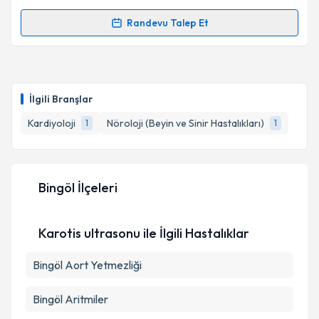
kapsamda işlenmesini kabul ediyorum.
Randevu Talep Et
Randevu Takvimi Talebi
Takvim Talebini Gönder
Dr. Emin Ulutaş
için randevu takvimi talebi oluşturun.
Size bu uzmandan randevu almanız için bir takvim
İlgili Branşlar
hazırlandığında e-posta ile bilgilendireceğiz.
Kardiyoloji
Nöroloji (Beyin ve Sinir Hastalıkları)
1
1
E-posta Adresiniz
Bingöl İlçeleri
Kişisel verilerimin işlenmesine ilişkin
Aydınlatma
Metni
'ni okudum ve kişisel verilerimin belirtilen
Karotis ultrasonu ile İlgili Hastalıklar
kapsamda işlenmesini kabul ediyorum.
Bingöl Aort Yetmezliği
Takvim Talebini Gönder
Bingöl Aritmiler