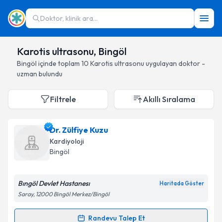
Doktor, klinik ara...
Karotis ultrasonu, Bingöl
Bingöl
içinde toplam
10
Karotis ultrasonu
uygulayan doktor -
uzman bulundu
Filtrele
Akıllı Sıralama
Dr. Zülfiye Kuzu
Kardiyoloji
Bingöl
Bıngöl Devlet Hastanesı
Haritada Göster
Saray, 12000 Bingöl Merkez/Bingöl
Randevu Talep Et