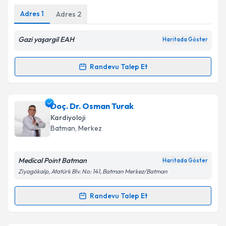
Adres
1
Adres
2
Gazi yaşargil EAH
Haritada Göster
Randevu Talep Et
Randevu Takvimi Talebi
Uzm. Dr. Ayhan Şenol
için randevu takvimi talebi
Doç. Dr. Osman Turak
oluşturun. Size bu uzmandan randevu almanız için bir
Kardiyoloji
takvim hazırlandığında e-posta ile bilgilendireceğiz.
Batman
, Merkez
E-posta Adresiniz
Medical Point Batman
Haritada Göster
Ziyagökalp, Atatürk Blv. No: 141, Batman Merkez/Batman
Kişisel verilerimin işlenmesine ilişkin
Aydınlatma
Randevu Talep Et
Randevu Takvimi Talebi
Metni
'ni okudum ve kişisel verilerimin belirtilen
kapsamda işlenmesini kabul ediyorum.