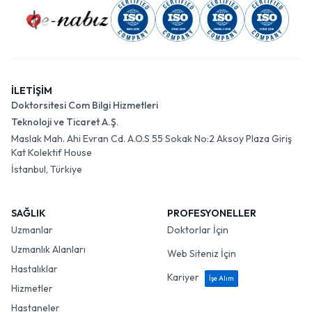
İLETİŞİM
Doktorsitesi Com Bilgi Hizmetleri
Teknoloji ve Ticaret A.Ş.
Maslak Mah. Ahi Evran Cd. A.O.S 55 Sokak No:2 Aksoy Plaza Giriş
Kat Kolektif House
İstanbul, Türkiye
SAĞLIK
PROFESYONELLER
Uzmanlar
Doktorlar İçin
Uzmanlık Alanları
Web Siteniz İçin
Hastalıklar
Kariyer
İşe Alım
Hizmetler
Hastaneler