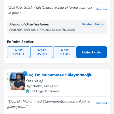
Çok ilgili, iletişimi güçlü, detaylı bilgi aktarımı yapması
Kişisel verilerimin işlenmesine ilişkin
Aydınlatma
Devamı
ve güven...
Metni
'ni okudum ve kişisel verilerimin belirtilen
kapsamda işlenmesini kabul ediyorum.
Memorial Dicle Hastanesi
Haritada Göster
Fırat Mah. Urfa Yolu 3. Km, 507. Sk. No: 150, 21220
Takvim Talebini Gönder
En Yakın Saatler
10 Ağu
10 Ağu
10 Ağu
Daha Fazla
09:00
09:30
10:00
Doç. Dr. Muhammed Süleymanoğlu
Kardiyoloji
Diyarbakır
,
Yenişehir
5
(
3
Değerlendirme)
Doç. Dr. Muhammed Süleymanoğlu hocama ilgisi ve
Devamı
güler yüzü...