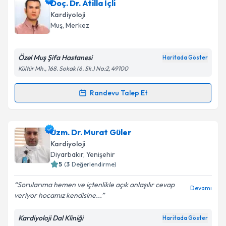
Doç. Dr. Zeki Çetinkaya
için randevu takvimi talebi
Doç. Dr. Atilla İçli
oluşturun. Size bu uzmandan randevu almanız için bir
Kardiyoloji
takvim hazırlandığında e-posta ile bilgilendireceğiz.
Muş
,
Merkez
E-posta Adresiniz
Özel Muş Şifa Hastanesi
Haritada Göster
Kültür Mh., 168. Sokak (6. Sk.) No:2, 49100
Kişisel verilerimin işlenmesine ilişkin
Aydınlatma
Randevu Talep Et
Randevu Takvimi Talebi
Metni
'ni okudum ve kişisel verilerimin belirtilen
kapsamda işlenmesini kabul ediyorum.
Doç. Dr. Atilla İçli
için randevu takvimi talebi
Uzm. Dr. Murat Güler
oluşturun. Size bu uzmandan randevu almanız için bir
Takvim Talebini Gönder
Kardiyoloji
takvim hazırlandığında e-posta ile bilgilendireceğiz.
Diyarbakır
,
Yenişehir
5
(
3
Değerlendirme)
E-posta Adresiniz
Sorularıma hemen ve içtenlikle açık anlaşılır cevap
Devamı
veriyor hocamız kendisine...
Kardiyoloji Dal Kliniği
Haritada Göster
Kişisel verilerimin işlenmesine ilişkin
Aydınlatma