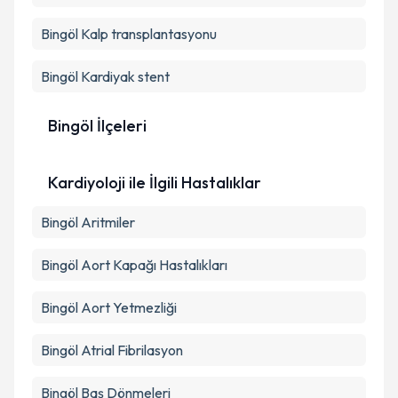
Metni
'ni okudum ve kişisel verilerimin belirtilen
kapsamda işlenmesini kabul ediyorum.
Bingöl Kalp transplantasyonu
Bingöl Kardiyak stent
Takvim Talebini Gönder
Bingöl İlçeleri
Kardiyoloji ile İlgili Hastalıklar
Bingöl Aritmiler
Bingöl Aort Kapağı Hastalıkları
Bingöl Aort Yetmezliği
Bingöl Atrial Fibrilasyon
Bingöl Baş Dönmeleri