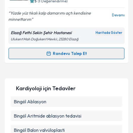
5
(
1
Değerlendirme)
E-posta Adresiniz
Yüzde yüz tıkalı kalp damarımı açtı kendisine
Devamı
minnettarım
Elazığ Fethi Sekin Şehir Hastanesi
Haritada Göster
Kişisel verilerimin işlenmesine ilişkin
Aydınlatma
Ulukent Mah Doğukent Mevkii, 23280 Elazığ
Metni
'ni okudum ve kişisel verilerimin belirtilen
kapsamda işlenmesini kabul ediyorum.
Randevu Talep Et
Randevu Takvimi Talebi
Takvim Talebini Gönder
Dr. İsmail Polat
için randevu takvimi talebi oluşturun.
Size bu uzmandan randevu almanız için bir takvim
Kardiyoloji
için Tedaviler
hazırlandığında e-posta ile bilgilendireceğiz.
E-posta Adresiniz
Bingöl Ablasyon
Bingöl Aritmide ablasyon tedavisi
Kişisel verilerimin işlenmesine ilişkin
Aydınlatma
Bingöl Balon valvüloplasti