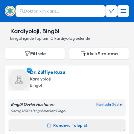
Doktor, klinik ara...
Kardiyoloji, Bingöl
Bingöl
içinde toplam
10
kardiyolog
bulundu
Filtrele
Akıllı Sıralama
Dr. Zülfiye Kuzu
Kardiyoloji
Bingöl
Bıngöl Devlet Hastanesı
Haritada Göster
Saray, 12000 Bingöl Merkez/Bingöl
Randevu Talep Et
Randevu Takvimi Talebi