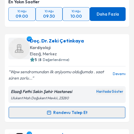
En Yakın Saatler
10 Ağu
10 Ağu
10 Ağu
Daha Fazla
09:00
09:30
10:00
Doç. Dr. Zeki Çetinkaya
Kardiyoloji
Elazığ
,
Merkez
5
(
8
Değerlendirme)
Wpw sendromundan ilk anjiyomu olduğumda . saat
Devamı
süren zorlu...
Elazığ Fethi Sekin Şehir Hastanesi
Haritada Göster
Ulukent Mah Doğukent Mevkii, 23280
Randevu Talep Et
Randevu Takvimi Talebi