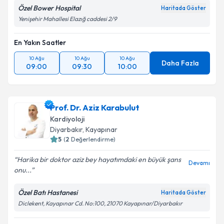
Özel Bower Hospital
Haritada Göster
Yenişehir Mahallesi Elazığ caddesi 2/9
En Yakın Saatler
10 Ağu
10 Ağu
10 Ağu
Daha Fazla
09:00
09:30
10:00
Prof. Dr. Aziz Karabulut
Kardiyoloji
Diyarbakır
,
Kayapınar
5
(
2
Değerlendirme)
Harika bir doktor aziz bey hayatımdaki en büyük şans
Devamı
onu...
Özel Batı Hastanesi
Haritada Göster
Diclekent, Kayapınar Cd. No:100, 21070 Kayapınar/Diyarbakır