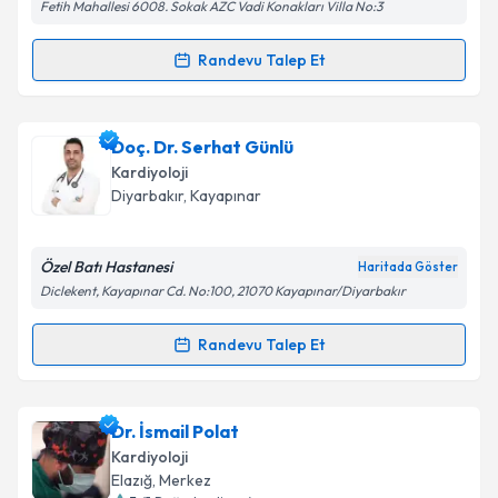
Fetih Mahallesi 6008. Sokak AZC Vadi Konakları Villa No:3
Metni
'ni okudum ve kişisel verilerimin belirtilen
kapsamda işlenmesini kabul ediyorum.
Randevu Talep Et
Randevu Takvimi Talebi
Takvim Talebini Gönder
Uzm. Dr. Murat Güler
için randevu takvimi talebi
Doç. Dr. Serhat Günlü
oluşturun. Size bu uzmandan randevu almanız için bir
Kardiyoloji
takvim hazırlandığında e-posta ile bilgilendireceğiz.
Diyarbakır
,
Kayapınar
E-posta Adresiniz
Özel Batı Hastanesi
Haritada Göster
Diclekent, Kayapınar Cd. No:100, 21070 Kayapınar/Diyarbakır
Kişisel verilerimin işlenmesine ilişkin
Aydınlatma
Randevu Talep Et
Randevu Takvimi Talebi
Metni
'ni okudum ve kişisel verilerimin belirtilen
kapsamda işlenmesini kabul ediyorum.
Doç. Dr. Serhat Günlü
için randevu takvimi talebi
Dr. İsmail Polat
oluşturun. Size bu uzmandan randevu almanız için bir
Takvim Talebini Gönder
Kardiyoloji
takvim hazırlandığında e-posta ile bilgilendireceğiz.
Elazığ
,
Merkez