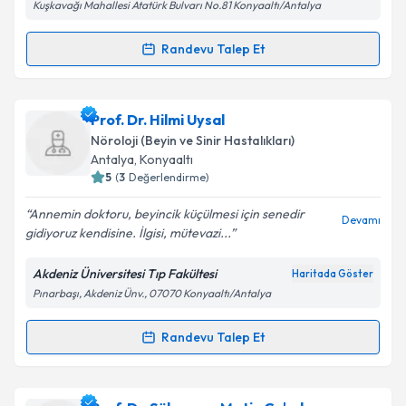
Kuşkavağı Mahallesi Atatürk Bulvarı No.81 Konyaaltı/Antalya
Randevu Talep Et
Randevu Takvimi Talebi
Uzm. Dr. Hülya Karatepe
için randevu takvimi talebi
Prof. Dr. Hilmi Uysal
oluşturun. Size bu uzmandan randevu almanız için bir
Nöroloji (Beyin ve Sinir Hastalıkları)
takvim hazırlandığında e-posta ile bilgilendireceğiz.
Antalya
, Konyaaltı
5
(
3
Değerlendirme)
E-posta Adresiniz
Annemin doktoru, beyincik küçülmesi için senedir
Devamı
gidiyoruz kendisine. İlgisi, mütevazi...
Akdeniz Üniversitesi Tıp Fakültesi
Haritada Göster
Kişisel verilerimin işlenmesine ilişkin
Aydınlatma
Pınarbaşı, Akdeniz Ünv., 07070 Konyaaltı/Antalya
Metni
'ni okudum ve kişisel verilerimin belirtilen
kapsamda işlenmesini kabul ediyorum.
Randevu Talep Et
Randevu Takvimi Talebi
Takvim Talebini Gönder