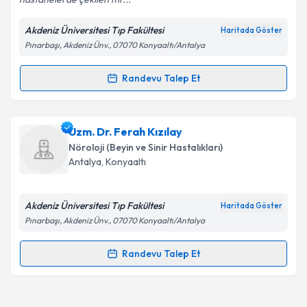
Akdeniz Üniversitesi Tıp Fakültesi
Haritada Göster
Kişisel verilerimin işlenmesine ilişkin
Aydınlatma
Pınarbaşı, Akdeniz Ünv., 07070 Konyaaltı/Antalya
Metni
'ni okudum ve kişisel verilerimin belirtilen
kapsamda işlenmesini kabul ediyorum.
Randevu Talep Et
Randevu Takvimi Talebi
Takvim Talebini Gönder
Dr. Öğr. Üyesi Ebru Apaydın Doğan
için randevu
Uzm. Dr. Ferah Kızılay
takvimi talebi oluşturun. Size bu uzmandan randevu
Nöroloji (Beyin ve Sinir Hastalıkları)
almanız için bir takvim hazırlandığında e-posta ile
Antalya
, Konyaaltı
bilgilendireceğiz.
E-posta Adresiniz
Akdeniz Üniversitesi Tıp Fakültesi
Haritada Göster
Pınarbaşı, Akdeniz Ünv., 07070 Konyaaltı/Antalya
Randevu Talep Et
Randevu Takvimi Talebi
Kişisel verilerimin işlenmesine ilişkin
Aydınlatma
Metni
'ni okudum ve kişisel verilerimin belirtilen
kapsamda işlenmesini kabul ediyorum.
Uzm. Dr. Ferah Kızılay
için randevu takvimi talebi