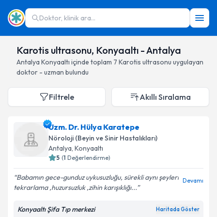
Doktor, klinik ara...
Karotis ultrasonu, Konyaaltı - Antalya
Antalya
Konyaaltı
içinde toplam
7
Karotis ultrasonu
uygulayan
doktor - uzman bulundu
Filtrele
Akıllı Sıralama
Uzm. Dr. Hülya Karatepe
Nöroloji (Beyin ve Sinir Hastalıkları)
Antalya
, Konyaaltı
5
(
1
Değerlendirme)
Babamın gece-gunduz uykusuzluğu, sürekli aynı şeyleri
Devamı
tekrarlama ,huzursuzluk ,zihin karışıklığı...
Konyaaltı Şifa Tıp merkezi
Haritada Göster