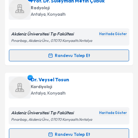
Prof. Dr. Hilmi Uysal
için randevu takvimi talebi
Prof. Dr. Süleyman Metin Çubuk
oluşturun. Size bu uzmandan randevu almanız için bir
Radyoloji
takvim hazırlandığında e-posta ile bilgilendireceğiz.
Antalya
, Konyaaltı
E-posta Adresiniz
Akdeniz Üniversitesi Tıp Fakültesi
Haritada Göster
Pınarbaşı, Akdeniz Ünv., 07070 Konyaaltı/Antalya
Kişisel verilerimin işlenmesine ilişkin
Aydınlatma
Randevu Talep Et
Randevu Takvimi Talebi
Metni
'ni okudum ve kişisel verilerimin belirtilen
kapsamda işlenmesini kabul ediyorum.
Prof. Dr. Süleyman Metin Çubuk
için randevu
Dr. Veysel Tosun
takvimi talebi oluşturun. Size bu uzmandan randevu
Takvim Talebini Gönder
Kardiyoloji
almanız için bir takvim hazırlandığında e-posta ile
Antalya
, Konyaaltı
bilgilendireceğiz.
E-posta Adresiniz
Akdeniz Üniversitesi Tıp Fakültesi
Haritada Göster
Pınarbaşı, Akdeniz Ünv., 07070 Konyaaltı/Antalya
Randevu Talep Et
Randevu Takvimi Talebi