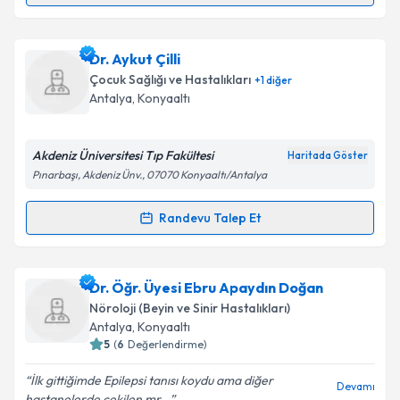
Kişisel verilerimin işlenmesine ilişkin
Aydınlatma
Metni
'ni okudum ve kişisel verilerimin belirtilen
kapsamda işlenmesini kabul ediyorum.
Dr. Veysel Tosun
için randevu takvimi talebi
Dr. Aykut Çilli
oluşturun. Size bu uzmandan randevu almanız için bir
Çocuk Sağlığı ve Hastalıkları
+
1
diğer
takvim hazırlandığında e-posta ile bilgilendireceğiz.
Takvim Talebini Gönder
Antalya
, Konyaaltı
E-posta Adresiniz
Akdeniz Üniversitesi Tıp Fakültesi
Haritada Göster
Pınarbaşı, Akdeniz Ünv., 07070 Konyaaltı/Antalya
Kişisel verilerimin işlenmesine ilişkin
Aydınlatma
Randevu Talep Et
Randevu Takvimi Talebi
Metni
'ni okudum ve kişisel verilerimin belirtilen
kapsamda işlenmesini kabul ediyorum.
Dr. Aykut Çilli
için randevu takvimi talebi oluşturun.
Dr. Öğr. Üyesi Ebru Apaydın Doğan
Size bu uzmandan randevu almanız için bir takvim
Takvim Talebini Gönder
Nöroloji (Beyin ve Sinir Hastalıkları)
hazırlandığında e-posta ile bilgilendireceğiz.
Antalya
, Konyaaltı
5
(
6
Değerlendirme)
E-posta Adresiniz
İlk gittiğimde Epilepsi tanısı koydu ama diğer
Devamı
hastanelerde çekilen mr...