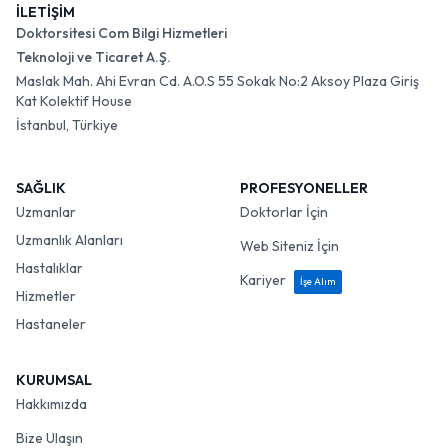
İLETİŞİM
Doktorsitesi Com Bilgi Hizmetleri
Teknoloji ve Ticaret A.Ş.
Maslak Mah. Ahi Evran Cd. A.O.S 55 Sokak No:2 Aksoy Plaza Giriş
Kat Kolektif House
İstanbul, Türkiye
SAĞLIK
PROFESYONELLER
Uzmanlar
Doktorlar İçin
Uzmanlık Alanları
Web Siteniz İçin
Hastalıklar
Kariyer
İşe Alım
Hizmetler
Hastaneler
KURUMSAL
Hakkımızda
Bize Ulaşın