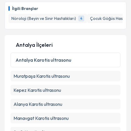
oluşturun. Size bu uzmandan randevu almanız için bir
İlgili Branşlar
takvim hazırlandığında e-posta ile bilgilendireceğiz.
Takvim Talebini Gönder
Nöroloji (Beyin ve Sinir Hastalıkları)
Çocuk Göğüs Hastalıkl
4
E-posta Adresiniz
Antalya İlçeleri
Kişisel verilerimin işlenmesine ilişkin
Aydınlatma
Metni
'ni okudum ve kişisel verilerimin belirtilen
Antalya
Karotis ultrasonu
kapsamda işlenmesini kabul ediyorum.
Muratpaşa
Karotis ultrasonu
Takvim Talebini Gönder
Kepez
Karotis ultrasonu
Alanya
Karotis ultrasonu
Manavgat
Karotis ultrasonu