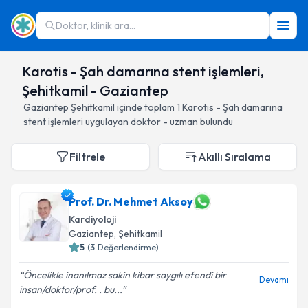
Doktor, klinik ara...
Karotis - Şah damarına stent işlemleri,
Şehitkamil - Gaziantep
Gaziantep
Şehitkamil
içinde toplam
1
Karotis - Şah damarına
stent işlemleri
uygulayan doktor - uzman bulundu
Filtrele
Akıllı Sıralama
Prof. Dr. Mehmet Aksoy
Kardiyoloji
Gaziantep
, Şehitkamil
5
(
3
Değerlendirme)
Öncelikle inanılmaz sakin kibar saygılı efendi bir
Devamı
insan/doktor/prof. . bu...