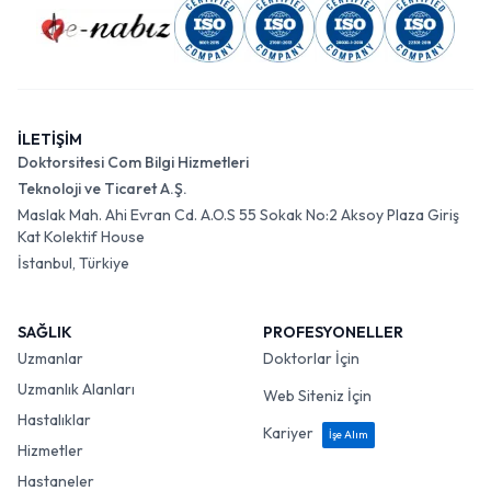
İLETİŞİM
Doktorsitesi Com Bilgi Hizmetleri
Teknoloji ve Ticaret A.Ş.
Maslak Mah. Ahi Evran Cd. A.O.S 55 Sokak No:2 Aksoy Plaza Giriş
Kat Kolektif House
İstanbul, Türkiye
SAĞLIK
PROFESYONELLER
Uzmanlar
Doktorlar İçin
Uzmanlık Alanları
Web Siteniz İçin
Hastalıklar
Kariyer
İşe Alım
Hizmetler
Hastaneler