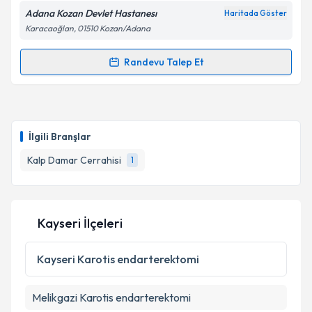
kapsamda işlenmesini kabul ediyorum.
Adana Kozan Devlet Hastanesı
Haritada Göster
Karacaoğlan, 01510 Kozan/Adana
Takvim Talebini Gönder
Randevu Talep Et
Randevu Takvimi Talebi
Ass. Dr. Ufuk Polat
için randevu takvimi talebi
oluşturun. Size bu uzmandan randevu almanız için bir
İlgili Branşlar
takvim hazırlandığında e-posta ile bilgilendireceğiz.
Kalp Damar Cerrahisi
1
E-posta Adresiniz
Kayseri İlçeleri
Kişisel verilerimin işlenmesine ilişkin
Aydınlatma
Metni
'ni okudum ve kişisel verilerimin belirtilen
Kayseri
Karotis endarterektomi
kapsamda işlenmesini kabul ediyorum.
Melikgazi
Karotis endarterektomi
Takvim Talebini Gönder