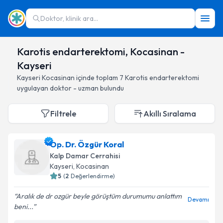
Doktor, klinik ara...
Karotis endarterektomi, Kocasinan -
Kayseri
Kayseri
Kocasinan
içinde toplam
7
Karotis endarterektomi
uygulayan doktor - uzman bulundu
Filtrele
Akıllı Sıralama
Op. Dr. Özgür Koral
Kalp Damar Cerrahisi
Kayseri
, Kocasinan
5
(
2
Değerlendirme)
Aralık de dr ozgür beyle görüştüm durumumu anlattım
Devamı
beni...