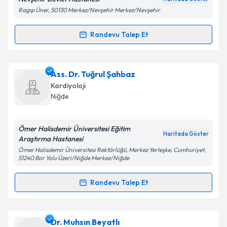
Ragıp Üner, 50130 Merkez/Nevşehir Merkez/Nevşehir
Kişisel verilerimin işlenmesine ilişkin
Aydınlatma
Randevu Talep Et
Randevu Takvimi Talebi
Metni
'ni okudum ve kişisel verilerimin belirtilen
kapsamda işlenmesini kabul ediyorum.
Dr. Orhan Hakan Elönü
için randevu takvimi talebi
Ass. Dr. Tuğrul Şahbaz
oluşturun. Size bu uzmandan randevu almanız için bir
Takvim Talebini Gönder
Kardiyoloji
takvim hazırlandığında e-posta ile bilgilendireceğiz.
Niğde
E-posta Adresiniz
Ömer Halisdemir Üniversitesi Eğitim
Haritada Göster
Araştırma Hastanesi
Ömer Halisdemir Üniversitesi Rektörlüğü, Merkez Yerleşke, Cumhuriyet,
51240 Bor Yolu Üzeri/Niğde Merkez/Niğde
Kişisel verilerimin işlenmesine ilişkin
Aydınlatma
Metni
'ni okudum ve kişisel verilerimin belirtilen
Randevu Talep Et
kapsamda işlenmesini kabul ediyorum.
Randevu Takvimi Talebi
Takvim Talebini Gönder
Ass. Dr. Tuğrul Şahbaz
için randevu takvimi talebi
Dr. Muhsın Beyatlı