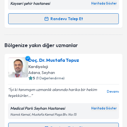
Kayseri şehir hastanesi
Haritada Göster
Randevu Talep Et
Randevu Takvimi Talebi
Op. Dr. Özgür Koral
için randevu takvimi talebi
Bölgenize yakın diğer uzmanlar
oluşturun. Size bu uzmandan randevu almanız için bir
takvim hazırlandığında e-posta ile bilgilendireceğiz.
Doç. Dr. Mustafa Topuz
E-posta Adresiniz
Kardiyoloji
Adana
, Seyhan
5
(
1
Değerlendirme)
İyi ki tanımışım uzmanlık alanında harika bir hekim
Kişisel verilerimin işlenmesine ilişkin
Aydınlatma
Devamı
teşekkürler...
Metni
'ni okudum ve kişisel verilerimin belirtilen
kapsamda işlenmesini kabul ediyorum.
Medical Park Seyhan Hastanesi
Haritada Göster
Namık Kemal, Mustafa Kemal Paşa Blv. No:15
Takvim Talebini Gönder